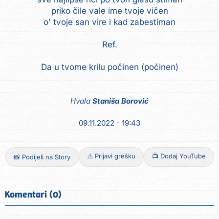
priko čile vale ime tvoje vičen
o' tvoje san vire i kad zabestiman
Ref.
Da u tvome krilu počinen (počinen)
Hvala
Staniša Borović
09.11.2022 - 19:43
⚠️ Prijavi grešku
📺 Dodaj YouTube
📸 Podijeli na Story
Komentari (0)