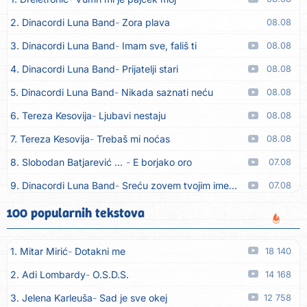
2. Dinacordi Luna Band
Zora plava
08.08
3. Dinacordi Luna Band
Imam sve, fališ ti
08.08
4. Dinacordi Luna Band
Prijatelji stari
08.08
5. Dinacordi Luna Band
Nikada saznati neću
08.08
6. Tereza Kesovija
Ljubavi nestaju
08.08
7. Tereza Kesovija
Trebaš mi noćas
08.08
8. Slobodan Batjarević Čobe
E borjako oro
07.08
9. Dinacordi Luna Band
Sreću zovem tvojim imenom (feat. Kristina Smetko)
07.08
10. Dinacordi Luna Band
Tamburaši (feat. Kristina Smetko)
07.08
100 popularnih tekstova
11. Dinacordi Luna Band
Tvoja šutnja (feat. Kristina Smetko)
07.08
1. Mitar Mirić
Dotakni me
18 140
12. Tamara Brusić
Neću kuhat´, neću prat´
07.08
2. Adi Lombardy
O.S.D.S.
14 168
13. Grupa TNT Rijeka
Via Roma, nikad doma
07.08
3. Jelena Karleuša
Sad je sve okej
12 758
14. Zaim Imamović
Kada moja mladost prođe
07.08