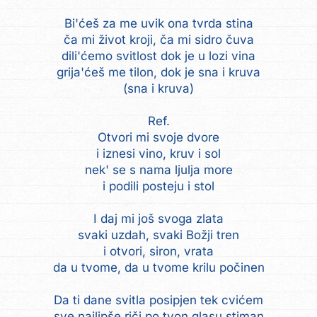
Bi'ćeš za me uvik ona tvrda stina
ča mi život kroji, ča mi sidro čuva
dili'ćemo svitlost dok je u lozi vina
grija'ćeš me tilon, dok je sna i kruva
(sna i kruva)
Ref.
Otvori mi svoje dvore
i iznesi vino, kruv i sol
nek' se s nama ljulja more
i podili posteju i stol
I daj mi još svoga zlata
svaki uzdah, svaki Božji tren
i otvori, siron, vrata
da u tvome, da u tvome krilu počinen
Da ti dane svitla posipjen tek cvićem
sve najlipše riči po tvon glasu stiman