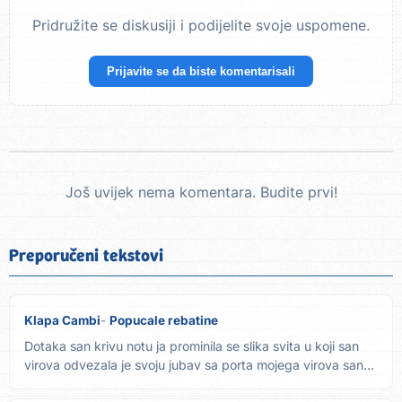
Pridružite se diskusiji i podijelite svoje uspomene.
Prijavite se da biste komentarisali
Još uvijek nema komentara. Budite prvi!
Preporučeni tekstovi
Klapa Cambi
Popucale rebatine
Dotaka san krivu notu ja prominila se slika svita u koji san
virova odvezala je svoju jubav sa porta mojega virova san...