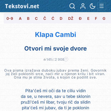
Tekstovi.net
☰
0-9
A
B
C
Č
Ć
D
DŽ
Đ
E
F
G
Klapa Cambi
Otvori mi svoje dvore
🔥
141
📈
2 908
?
Ova pisma izražava duboku jubav prema ženi. Govornik
joj želi pokloniti srce, naći mir u njenon krilu i bit viran.
Ona mu je stina života, s kojon će podilit sve.
Pita'ćeš mi oči da te ciliu vidin
da se, u nevera, sav u tebe sklonin
pruži'ćeš mi libar, tvoju rič da slidin
pita'ćeš mi jubav, da ti je poklonin