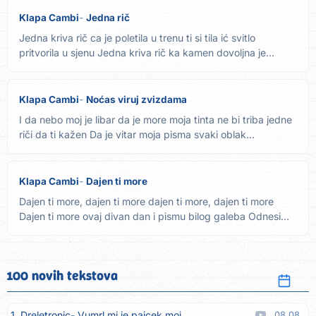
Klapa Cambi
Jedna rič
Jedna kriva rič ca je poletila u trenu ti si tila ić svitlo
pritvorila u sjenu Jedna kriva rič ka kamen dovoljna je...
Klapa Cambi
Noćas viruj zvizdama
I da nebo moj je libar da je more moja tinta ne bi triba jedne
riči da ti kažen Da je vitar moja pisma svaki oblak...
Klapa Cambi
Dajen ti more
Dajen ti more, dajen ti more dajen ti more, dajen ti more
Dajen ti more ovaj divan dan i pismu bilog galeba Odnesi...
100 novih tekstova
1. Dreletronic
Vumrl mi je pajcek moj
08.08