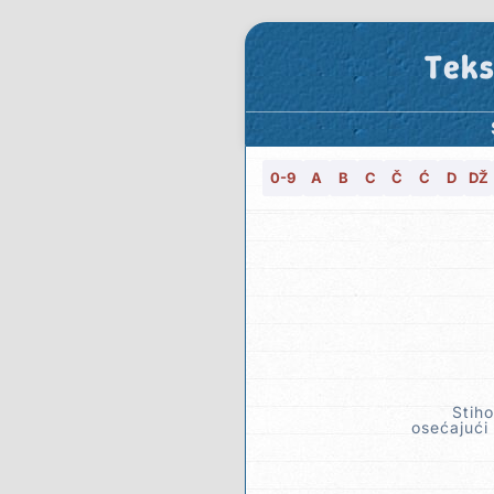
Teks
0-9
A
B
C
Č
Ć
D
DŽ
Stiho
osećajući