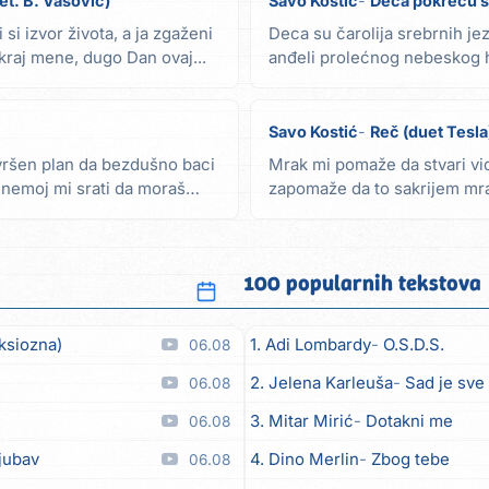
uet. B. Vasovic)
Savo Kostić
Deca pokreću s
i si izvor života, a ja zgaženi
Deca su čarolija srebrnih jeze
kraj mene, dugo Dan ovaj...
anđeli prolećnog nebeskog ho
Deci...
Savo Kostić
Reč (duet Tesla
vršen plan da bezdušno baci
Mrak mi pomaže da stvari vi
, nemoj mi srati da moraš
zapomaže da to sakrijem mr
gleda da se nasmejem...
100 popularnih tekstova
ksiozna)
1. Adi Lombardy
O.S.D.S.
06.08
2. Jelena Karleuša
Sad je sve
06.08
3. Mitar Mirić
Dotakni me
06.08
ljubav
4. Dino Merlin
Zbog tebe
06.08