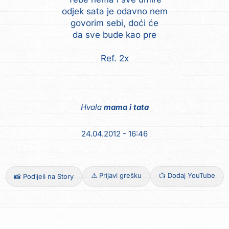
odjek sata je odavno nem
govorim sebi, doći će
da sve bude kao pre
Ref. 2x
Hvala
mama i tata
24.04.2012 - 16:46
⚠️ Prijavi grešku
📺 Dodaj YouTube
📸 Podijeli na Story