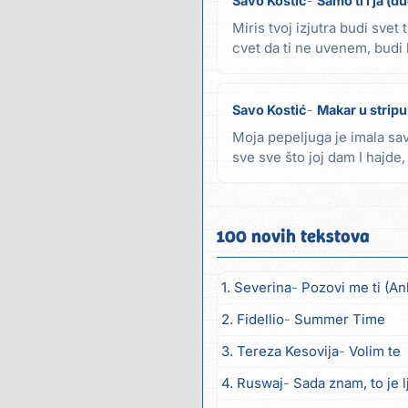
Savo Kostić
Samo ti i ja (d
Miris tvoj izjutra budi svet t
cvet da ti ne uvenem, budi 
Savo Kostić
Makar u stripu
Moja pepeljuga je imala sa
sve sve što joj dam I hajde
kući pre 12...
100 novih tekstova
1. Severina
Pozovi me ti (An
2. Fidellio
Summer Time
3. Tereza Kesovija
Volim te
4. Ruswaj
Sada znam, to je 