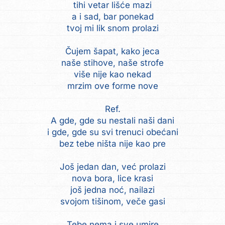
tihi vetar lišće mazi
a i sad, bar ponekad
tvoj mi lik snom prolazi
Čujem šapat, kako jeca
naše stihove, naše strofe
više nije kao nekad
mrzim ove forme nove
Ref.
A gde, gde su nestali naši dani
i gde, gde su svi trenuci obećani
bez tebe ništa nije kao pre
Još jedan dan, već prolazi
nova bora, lice krasi
još jedna noć, nailazi
svojom tišinom, veče gasi
Tebe nema i sve umire