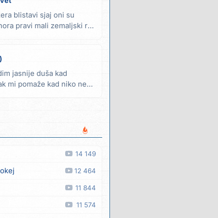
vet
ra blistavi sjaj oni su
ra pravi mali zemaljski raj
)
dim jasnije duša kad
ak mi pomaže kad niko ne
14 149
 okej
12 464
11 844
11 574