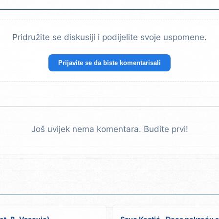
Pridružite se diskusiji i podijelite svoje uspomene.
Prijavite se da biste komentarisali
Još uvijek nema komentara. Budite prvi!