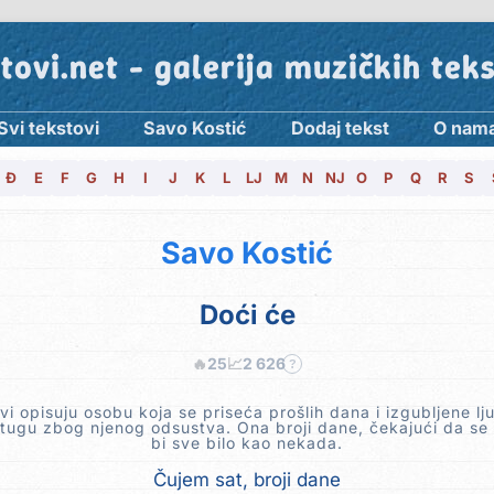
tovi.net - galerija muzičkih tek
Svi tekstovi
Savo Kostić
Dodaj tekst
O nam
Đ
E
F
G
H
I
J
K
L
LJ
M
N
NJ
O
P
Q
R
S
Savo Kostić
Doći će
🔥
25
📈
2 626
?
vi opisuju osobu koja se priseća prošlih dana i izgubljene lj
 tugu zbog njenog odsustva. Ona broji dane, čekajući da se 
bi sve bilo kao nekada.
Čujem sat, broji dane