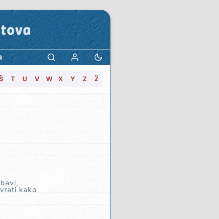
stova
a
Š
T
U
V
W
X
Y
Z
Ž
ubavi,
vrati kako