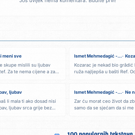
Još uvijek nema komentara. Budite prvi!
si meni sve
Ismet Mehmedagić - Iso
Koza
je skupe mislili su ljubav
Kozarac je nekad bio grâdić
ef. Za te nema cijene a za
ruža najljepša u bašti Ref. O
sramota u...
bav, ljubav
Ismet Mehmedagić - Iso
Ne n
naš li mala ti ako dosad nisi
Zar ću morat ceo život da zb
bav, ljubav srca grije bez...
samo da se sjećam da si me t
se boljem ti...
100 popularnih tekstova