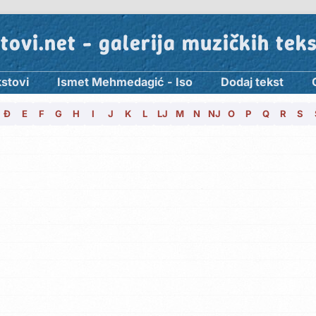
tovi.net - galerija muzičkih tek
kstovi
Ismet Mehmedagić - Iso
Dodaj tekst
Đ
E
F
G
H
I
J
K
L
LJ
M
N
NJ
O
P
Q
R
S