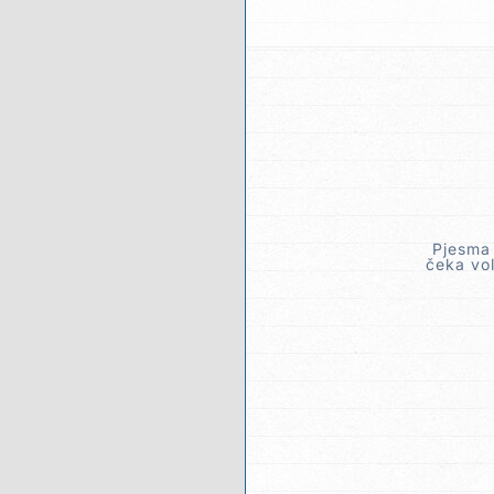
Pjesma 
čeka vol