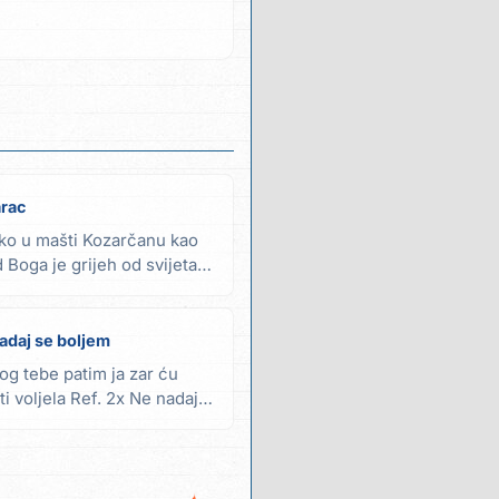
rac
 ko u mašti Kozarčanu kao
d Boga je grijeh od svijeta
adaj se boljem
og tebe patim ja zar ću
i voljela Ref. 2x Ne nadaj