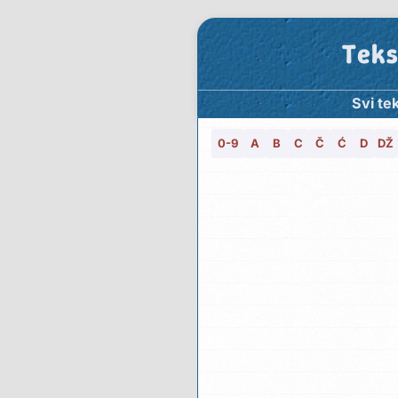
Teks
Svi te
0-9
A
B
C
Č
Ć
D
DŽ