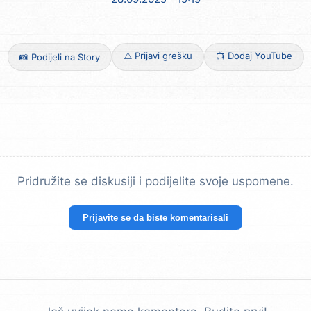
⚠️ Prijavi grešku
📺 Dodaj YouTube
📸 Podijeli na Story
Pridružite se diskusiji i podijelite svoje uspomene.
Prijavite se da biste komentarisali