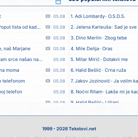
t
1. Adi Lombardy
O.S.D.S.
05.08
put lista od kadulje)
2. Jelena Karleuša
Sad je sve
05.08
3. Dino Merlin
Zbog tebe
05.08
, naš Marjane
4. Mile Delija
Oras
05.08
am srce našao na cesti
5. Mitar Mirić
Dotakni me
05.08
dna moma
6. Halid Bešlić
Crna ruža
05.08
e telefonom
7. Jakov Jozinović
Ja volim ka
05.08
oj telefon
8. Noćni Ritam
Lakše mi je kad
05.08
9. Halid Bešlić
Ljiljani
05.08
... ne voliš
10. Aleksandra Prijović
Kabab
05.08
ješi se
11. Faraon
Hello Kitty
05.08
1999 - 2026 Tekstovi.net
 riva sve je kriva
12. Aleksandra Prijović
Macho
05.08