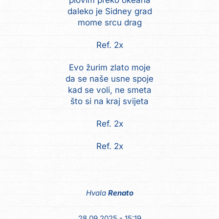
plovim preko okeana
daleko je Sidney grad
mome srcu drag
Ref. 2x
Evo žurim zlato moje
da se naše usne spoje
kad se voli, ne smeta
što si na kraj svijeta
Ref. 2x
Ref. 2x
Hvala
Renato
28.09.2025 - 15:19