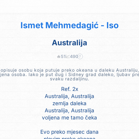
Ismet Mehmedagić - Iso
Australija
🔥
51
📈
490
?
opisuje osobu koja putuje preko okeana u daleku Australiju,
jena osoba. Iako je put dug i Sidney grad daleko, ljubav p
svaku razdaljinu.
Ref. 2x
Australija, Australija
zemlja daleka
Australija, Australija
voljena me tamo čeka
Evo preko mjesec dana