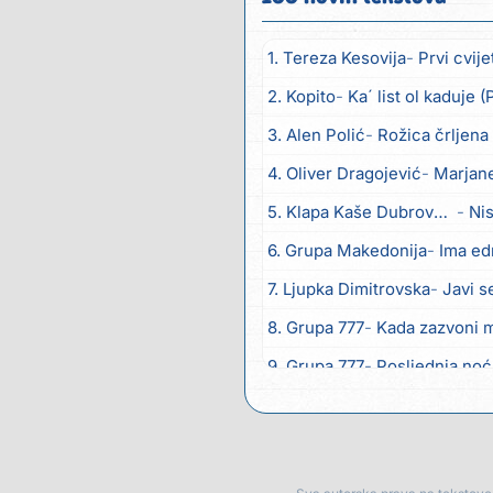
1. Tereza Kesovija
Prvi cvije
2. Kopito
Ka´ list ol kaduje (Po
3. Alen Polić
Rožica črljena
4. Oliver Dragojević
Marjane
5. Klapa Kaše Dubrovnik
Nis
6. Grupa Makedonija
Ima e
7. Ljupka Dimitrovska
Javi s
8. Grupa 777
Kada zazvoni m
9. Grupa 777
Posljednja noć
10. Ljupka Dimitrovska
Voliš
11. Ljupka Dimitrovska
Nasmi
12. Ljupka Dimitrovska
Tvoja