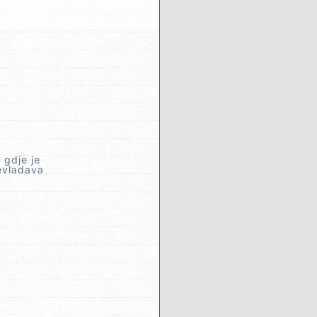
 gdje je
revladava