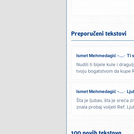
Preporučeni tekstovi
Ismet Mehmedagić - Iso
Ti 
Nudili ti bijele kule i dragul
tvoju bogatstvom da kupe R
mene žene...
Ismet Mehmedagić - Iso
Lju
Šta je ljubav, šta je sreća z
znala probaj voljeti Ref. Lju
100 novih tekstova