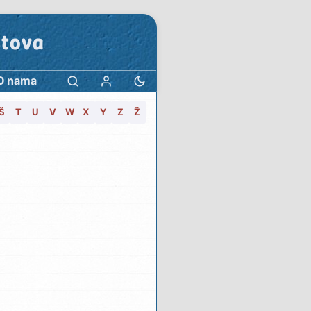
stova
O nama
Š
T
U
V
W
X
Y
Z
Ž