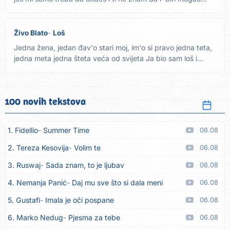
Živo Blato
Loš
Jedna žena, jedan đav'o stari moj, im'o si pravo jedna teta,
jedna meta jedna šteta veća od svijeta Ja bio sam loš i...
100 novih tekstova
1. Fidellio
Summer Time
06.08
2. Tereza Kesovija
Volim te
06.08
3. Ruswaj
Sada znam, to je ljubav
06.08
4. Nemanja Panić
Daj mu sve što si dala meni
06.08
5. Gustafi
Imala je oči pospane
06.08
6. Marko Nedug
Pjesma za tebe
06.08