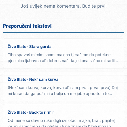
Još uvijek nema komentara. Budite prvi!
Preporučeni tekstovi
Živo Blato
Stara garda
Tiho spavaš mirnim snom, malena tjeraš me da potekne
pjesmica ljubavna al' dobro znaš da je i ona slično mi radila
pa...
Živo Blato
Nek' sam kurva
(Nek' sam kurva, kurva, kurva al' sam prva, prva, prva) Daj
mi kurac da ga pušim i u bulju da me jebe aparatom to...
Živo Blato
Back to r 'n' r
Od mene su davno ruke digli svi otac, majka, brat, prijatelji
još mi samo treba da otiđeš i ti ne znam da l' bih mogao...