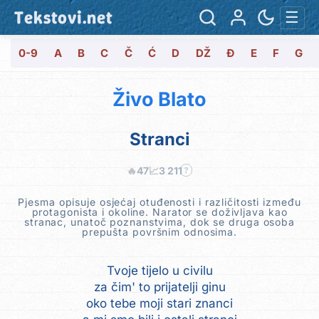
Tekstovi.net
☰
0-9
A
B
C
Č
Ć
D
DŽ
Đ
E
F
G
Živo Blato
Stranci
🔥
47
📈
3 211
?
Pjesma opisuje osjećaj otuđenosti i različitosti između
protagonista i okoline. Narator se doživljava kao
stranac, unatoč poznanstvima, dok se druga osoba
prepušta površnim odnosima.
Tvoje tijelo u civilu
za čim' to prijatelji ginu
oko tebe moji stari znanci