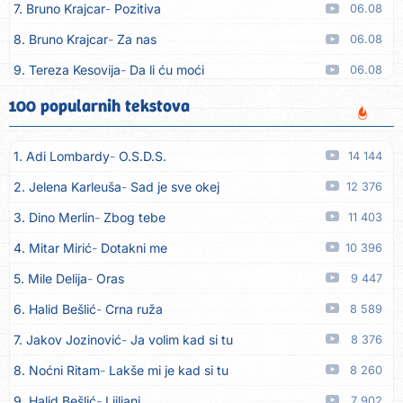
7. Bruno Krajcar
Pozitiva
06.08
8. Bruno Krajcar
Za nas
06.08
9. Tereza Kesovija
Da li ću moći
06.08
10. Lidija Bačić
Neka se vino toči (Nazdravlje)
06.08
100 popularnih tekstova
11. Karin Kuljanić
Nisi zavridel
06.08
1. Adi Lombardy
O.S.D.S.
14 144
12. Tamara Brusić
Nigdi ni lipo ko doma
06.08
2. Jelena Karleuša
Sad je sve okej
12 376
13. Tamara Brusić
Biž´mo ća
06.08
3. Dino Merlin
Zbog tebe
11 403
14. Rusko Richie
Bila si, bila
06.08
4. Mitar Mirić
Dotakni me
10 396
15. Rusko Richie
Ti i ja
06.08
5. Mile Delija
Oras
9 447
16. Azra Husarkić
Ako treba
06.08
6. Halid Bešlić
Crna ruža
8 589
17. Azra Husarkić
Ljubavnice
06.08
7. Jakov Jozinović
Ja volim kad si tu
8 376
18. Azra Husarkić
Zakon jačeg
06.08
8. Noćni Ritam
Lakše mi je kad si tu
8 260
19. Azra Husarkić
Premalo
06.08
9. Halid Bešlić
Ljiljani
7 902