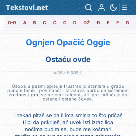
Tekstovi.net
☰
0-9
A
B
C
Č
Ć
D
DŽ
Đ
E
F
G
Ognjen Opačić Oggie
Ostaću ovde
🔥
35
📈
6 505
?
Osoba u pesmi opisuje frustraciju stanjem u gradu
punom tame i površnosti. Izražava borbu sa sistemom
vrednosti gde se ne ceni talenat, ali ipak odlučuje da
ostane i ostane čovek.
I nekad pitaš se da li ima smisla to što pričaš
ti bi da prikriješ, al' uvek isti izraz lica
noćima budim se, bude me košmari