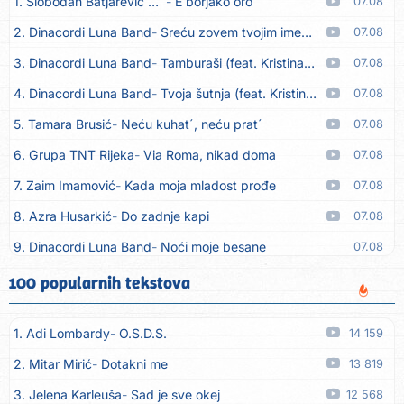
1. Slobodan Batjarević Čobe
E borjako oro
07.08
2. Dinacordi Luna Band
Sreću zovem tvojim imenom (feat. Kristina Smetko)
07.08
3. Dinacordi Luna Band
Tamburaši (feat. Kristina Smetko)
07.08
4. Dinacordi Luna Band
Tvoja šutnja (feat. Kristina Smetko)
07.08
5. Tamara Brusić
Neću kuhat´, neću prat´
07.08
6. Grupa TNT Rijeka
Via Roma, nikad doma
07.08
7. Zaim Imamović
Kada moja mladost prođe
07.08
8. Azra Husarkić
Do zadnje kapi
07.08
9. Dinacordi Luna Band
Noći moje besane
07.08
10. Pet za 5
Pozdravi mi Stubicu
07.08
100 popularnih tekstova
11. Dinacordi Luna Band
Anđeo moj
07.08
1. Adi Lombardy
O.S.D.S.
14 159
12. Vesna Kartuš
Vrati se
07.08
2. Mitar Mirić
Dotakni me
13 819
13. Severina
Pozovi me ti (Anksiozna)
06.08
3. Jelena Karleuša
Sad je sve okej
12 568
14. Fidellio
Summer Time
06.08