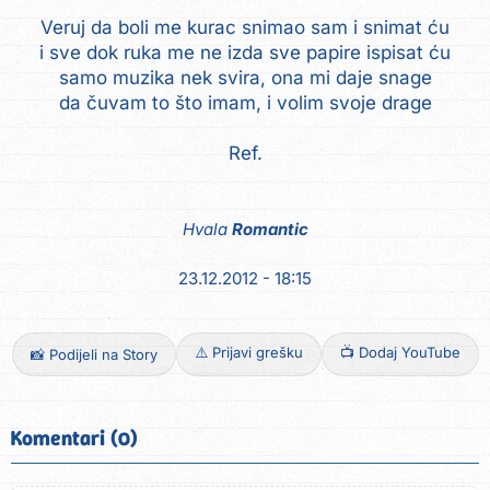
Veruj da boli me kurac snimao sam i snimat ću
i sve dok ruka me ne izda sve papire ispisat ću
samo muzika nek svira, ona mi daje snage
da čuvam to što imam, i volim svoje drage
Ref.
Hvala
Romantic
23.12.2012 - 18:15
⚠️ Prijavi grešku
📺 Dodaj YouTube
📸 Podijeli na Story
Komentari (0)