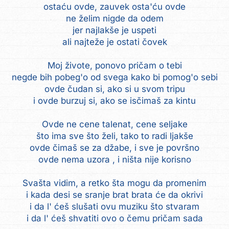
ostaću ovde, zauvek osta'ću ovde
ne želim nigde da odem
jer najlakše je uspeti
ali najteže je ostati čovek
Moj živote, ponovo pričam o tebi
negde bih pobeg'o od svega kako bi pomog'o sebi
ovde čudan si, ako si u svom tripu
i ovde burzuj si, ako se isčimaš za kintu
Ovde ne cene talenat, cene seljake
što ima sve što želi, tako to radi ljakše
ovde čimaš se za džabe, i sve je površno
ovde nema uzora , i ništa nije korisno
Svašta vidim, a retko šta mogu da promenim
i kada desi se sranje brat brata će da okrivi
i da l' ćeš slušati ovu muziku što stvaram
i da l' ćeš shvatiti ovo o čemu pričam sada