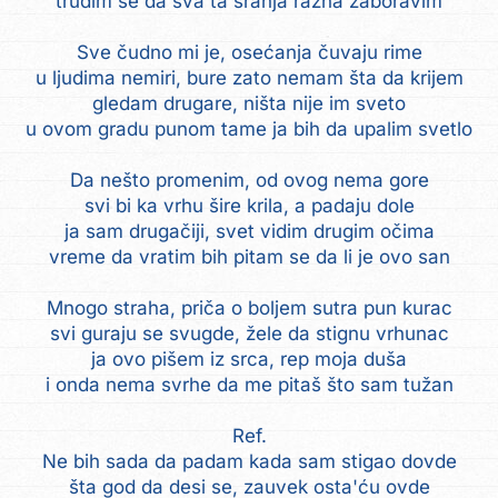
trudim se da sva ta sranja razna zaboravim
Sve čudno mi je, osećanja čuvaju rime
u ljudima nemiri, bure zato nemam šta da krijem
gledam drugare, ništa nije im sveto
u ovom gradu punom tame ja bih da upalim svetlo
Da nešto promenim, od ovog nema gore
svi bi ka vrhu šire krila, a padaju dole
ja sam drugačiji, svet vidim drugim očima
vreme da vratim bih pitam se da li je ovo san
Mnogo straha, priča o boljem sutra pun kurac
svi guraju se svugde, žele da stignu vrhunac
ja ovo pišem iz srca, rep moja duša
i onda nema svrhe da me pitaš što sam tužan
Ref.
Ne bih sada da padam kada sam stigao dovde
šta god da desi se, zauvek osta'ću ovde