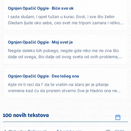
Ognjen Opačić Oggie
Biće sve ok
I sada slušam, i opet tužan u kurac život, i sve što želim
Gledam ljude oko sebe, ceo svet me tripom zamara i retko...
Ognjen Opačić Oggie
Moj svet je
Negde daleko bih pobego, negde gde niko me ne zna što
dalje od svega, što dalje od ovog sveta od ovih problema,
od ovih...
Ognjen Opačić Oggie
Deo lošeg sna
Ajde mi ti reci da l' da te vratim na staro jer je pitanje
vremena kad ću da prsnem stvarno Sve je hladno ona ne
zna...
100 novih tekstova