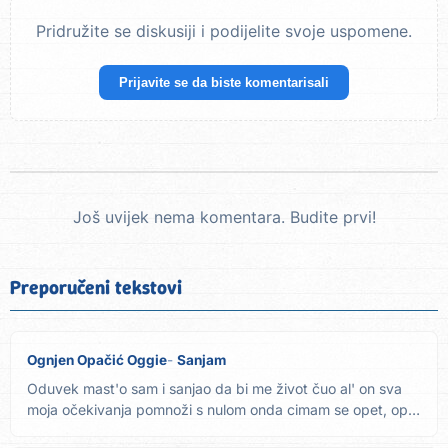
Pridružite se diskusiji i podijelite svoje uspomene.
Prijavite se da biste komentarisali
Još uvijek nema komentara. Budite prvi!
Preporučeni tekstovi
Ognjen Opačić Oggie
Sanjam
Oduvek mast'o sam i sanjao da bi me život čuo al' on sva
moja očekivanja pomnoži s nulom onda cimam se opet, opet
sve...