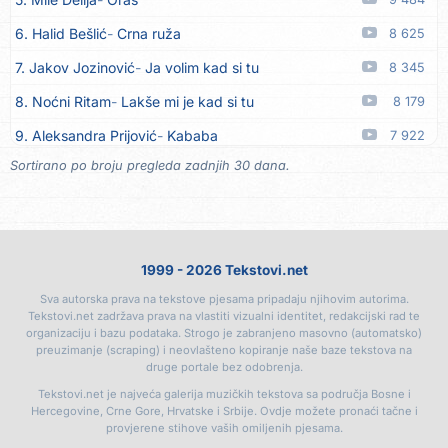
16. Rusko Richie
Ti i ja
06.08
6. Halid Bešlić
Crna ruža
8 625
17. Azra Husarkić
Ako treba
06.08
7. Jakov Jozinović
Ja volim kad si tu
8 345
18. Azra Husarkić
Ljubavnice
06.08
8. Noćni Ritam
Lakše mi je kad si tu
8 179
19. Azra Husarkić
Zakon jačeg
06.08
9. Aleksandra Prijović
Kababa
7 922
20. Azra Husarkić
Premalo
06.08
Sortirano po broju pregleda zadnjih 30 dana.
10. Halid Bešlić
Ljiljani
7 859
21. Azra Husarkić
Omađijana
06.08
11. Aleksandra Prijović
Macho man
7 344
22. Azra Husarkić
Svaka žena
06.08
12. Faraon
Hello Kitty
7 310
23. Azra Husarkić
Svirajte mu onu našu
06.08
1999 - 2026 Tekstovi.net
13. Noćni Ritam
Rekla si mi
6 972
24. Azra Husarkić
Oče i majko
06.08
Sva autorska prava na tekstove pjesama pripadaju njihovim autorima.
14. Karlo!
Mon amour
6 397
25. Azra Husarkić
Malo ja, malo ti
06.08
Tekstovi.net zadržava prava na vlastiti vizualni identitet, redakcijski rad te
organizaciju i bazu podataka. Strogo je zabranjeno masovno (automatsko)
15. Vesna Zmijanac
Ovo u grudima
6 359
26. Alen Hasanović
Fanatik
05.08
preuzimanje (scraping) i neovlašteno kopiranje naše baze tekstova na
druge portale bez odobrenja.
16. Džej Ramadanovski
Ova mačka do mene
5 957
27. Husnija Mešaljić - Hule
To je majka tvoja
05.08
Tekstovi.net je najveća galerija muzičkih tekstova sa područja Bosne i
17. Amira Medunjanin
Pjevat ćemo šta nam srce zna
5 892
Hercegovine, Crne Gore, Hrvatske i Srbije. Ovdje možete pronaći tačne i
28. In Vivo
Brunello
05.08
provjerene stihove vaših omiljenih pjesama.
18. Aco Pejović
Sve ti dugujem
5 439
29. Senad Nikočević Niki
Plavljani i Gusinjani
05.08