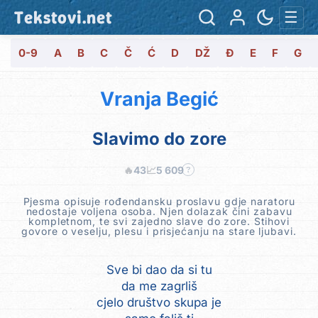
Tekstovi.net
☰
0-9
A
B
C
Č
Ć
D
DŽ
Đ
E
F
G
Vranja Begić
Slavimo do zore
🔥
43
📈
5 609
?
Pjesma opisuje rođendansku proslavu gdje naratoru
nedostaje voljena osoba. Njen dolazak čini zabavu
kompletnom, te svi zajedno slave do zore. Stihovi
govore o veselju, plesu i prisjećanju na stare ljubavi.
Sve bi dao da si tu
da me zagrliš
cjelo društvo skupa je