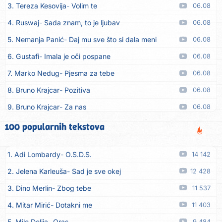
3. Tereza Kesovija
Volim te
06.08
4. Ruswaj
Sada znam, to je ljubav
06.08
5. Nemanja Panić
Daj mu sve što si dala meni
06.08
6. Gustafi
Imala je oči pospane
06.08
7. Marko Nedug
Pjesma za tebe
06.08
8. Bruno Krajcar
Pozitiva
06.08
9. Bruno Krajcar
Za nas
06.08
10. Tereza Kesovija
Da li ću moći
06.08
100 popularnih tekstova
11. Lidija Bačić
Neka se vino toči (Nazdravlje)
06.08
1. Adi Lombardy
O.S.D.S.
14 142
12. Karin Kuljanić
Nisi zavridel
06.08
2. Jelena Karleuša
Sad je sve okej
12 428
13. Tamara Brusić
Nigdi ni lipo ko doma
06.08
3. Dino Merlin
Zbog tebe
11 537
14. Tamara Brusić
Biž´mo ća
06.08
4. Mitar Mirić
Dotakni me
11 403
15. Rusko Richie
Bila si, bila
06.08
5. Mile Delija
Oras
9 484