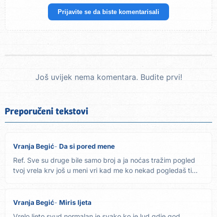
Prijavite se da biste komentarisali
Još uvijek nema komentara. Budite prvi!
Preporučeni tekstovi
Vranja Begić
Da si pored mene
Ref. Sve su druge bile samo broj a ja noćas tražim pogled
tvoj vrela krv još u meni vri kad me ko nekad pogledaš ti...
Vranja Begić
Miris ljeta
Vrelo ljeto svud normalan je svako ko je lud gdje god