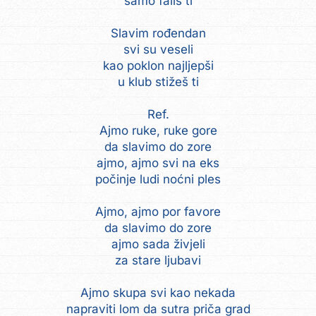
samo fališ ti
Slavim rođendan
svi su veseli
kao poklon najljepši
u klub stižeš ti
Ref.
Ajmo ruke, ruke gore
da slavimo do zore
ajmo, ajmo svi na eks
počinje ludi noćni ples
Ajmo, ajmo por favore
da slavimo do zore
ajmo sada živjeli
za stare ljubavi
Ajmo skupa svi kao nekada
napraviti lom da sutra priča grad