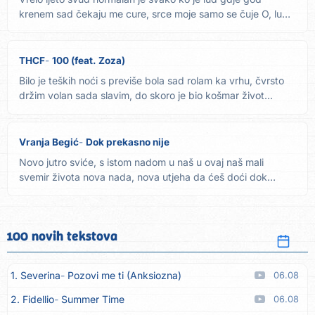
krenem sad čekaju me cure, srce moje samo se čuje O, ludi
provod...
THCF
100 (feat. Zoza)
Bilo je teških noći s previše bola sad rolam ka vrhu, čvrsto
držim volan sada slavim, do skoro je bio košmar život...
Vranja Begić
Dok prekasno nije
Novo jutro sviće, s istom nadom u naš u ovaj naš mali
svemir života nova nada, nova utjeha da ćeš doći dok
vrijeme nije...
100 novih tekstova
1. Severina
Pozovi me ti (Anksiozna)
06.08
2. Fidellio
Summer Time
06.08