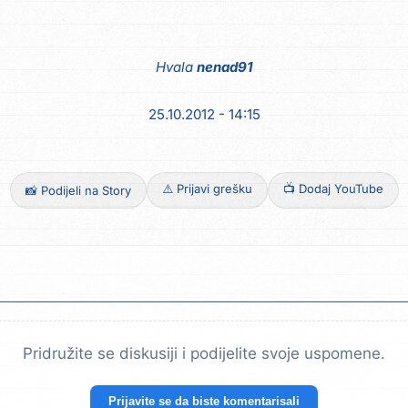
Hvala
nenad91
25.10.2012 - 14:15
⚠️ Prijavi grešku
📺 Dodaj YouTube
📸 Podijeli na Story
Pridružite se diskusiji i podijelite svoje uspomene.
Prijavite se da biste komentarisali