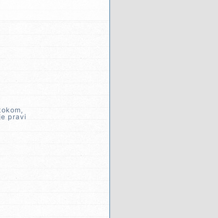
 tokom,
e pravi