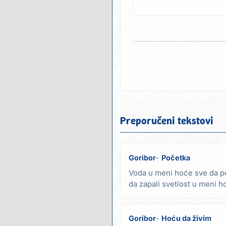
Preporučeni tekstovi
Goribor
Početka
Voda u meni hoće sve da po
da zapali svetlost u meni ho
znam da je...
Goribor
Hoću da živim