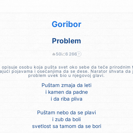
Goribor
Problem
🔥
50
📈
6 266
?
opisuje osobu koja pušta svet oko sebe da teče prirodnim
ajući pojavama i osećanjima da se dese. Narator shvata da j
problem uvek bio u njegovoj glavi.
Puštam zmaja da leti
i kamen da padne
i da riba pliva
Puštam nebo da se plavi
i zub da boli
svetlost sa tamom da se bori