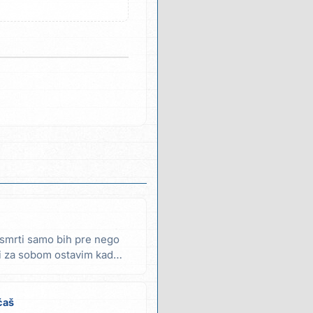
i smrti samo bih pre nego
i za sobom ostavim kad
ćaš