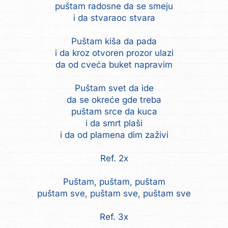
puštam radosne da se smeju
i da stvaraoc stvara
Puštam kiša da pada
i da kroz otvoren prozor ulazi
da od cveća buket napravim
Puštam svet da ide
da se okreće gde treba
puštam srce da kuca
i da smrt plaši
i da od plamena dim zaživi
Ref. 2x
Puštam, puštam, puštam
puštam sve, puštam sve, puštam sve
Ref. 3x