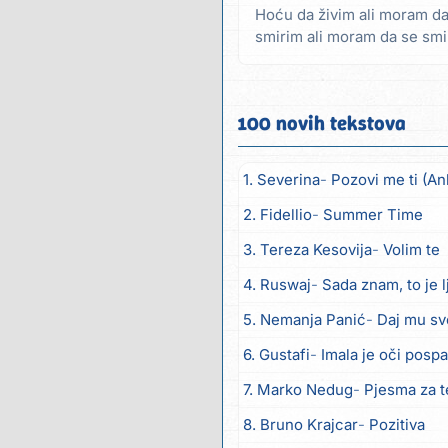
Hoću da živim ali moram da
smirim ali moram da se smir
dizanje pa...
100 novih tekstova
1. Severina
Pozovi me ti (An
2. Fidellio
Summer Time
3. Tereza Kesovija
Volim te
4. Ruswaj
Sada znam, to je 
5. Nemanja Panić
Daj mu sv
6. Gustafi
Imala je oči posp
7. Marko Nedug
Pjesma za 
8. Bruno Krajcar
Pozitiva