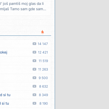
' još pamtiš moj glas da li
mljaš Tamo sam gde sam i
14 147
 okej
12 421
11 519
11 263
9 500
8 632
d si tu
8 349
 si tu
8 190