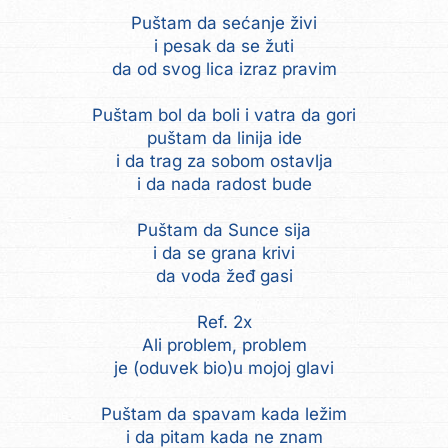
Puštam da sećanje živi
i pesak da se žuti
da od svog lica izraz pravim
Puštam bol da boli i vatra da gori
puštam da linija ide
i da trag za sobom ostavlja
i da nada radost bude
Puštam da Sunce sija
i da se grana krivi
da voda žeđ gasi
Ref. 2x
Ali problem, problem
je (oduvek bio)u mojoj glavi
Puštam da spavam kada ležim
i da pitam kada ne znam