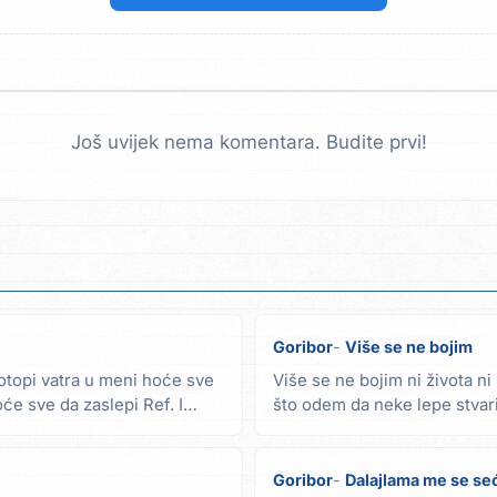
Još uvijek nema komentara. Budite prvi!
Goribor
Više se ne bojim
topi vatra u meni hoće sve
Više se ne bojim ni života n
će sve da zaslepi Ref. I
što odem da neke lepe stvar
zaklopim umorne...
Goribor
Dalajlama me se se