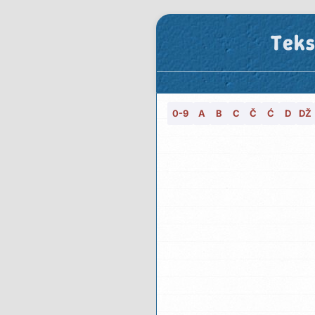
Teks
0-9
A
B
C
Č
Ć
D
DŽ