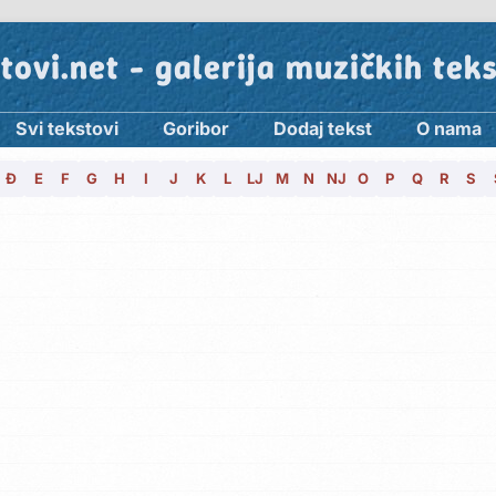
tovi.net - galerija muzičkih tek
Svi tekstovi
Goribor
Dodaj tekst
O nama
Đ
E
F
G
H
I
J
K
L
LJ
M
N
NJ
O
P
Q
R
S