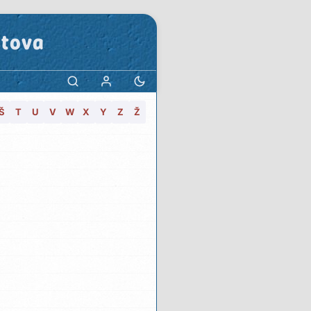
stova
Š
T
U
V
W
X
Y
Z
Ž