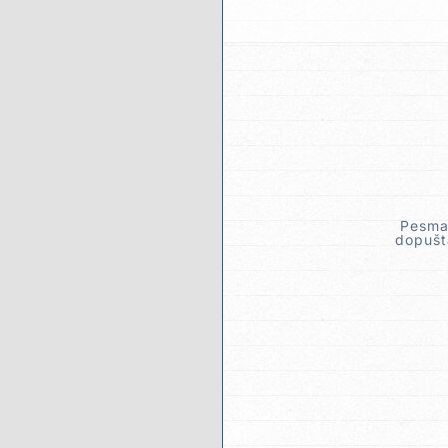
Pesma 
dopušt