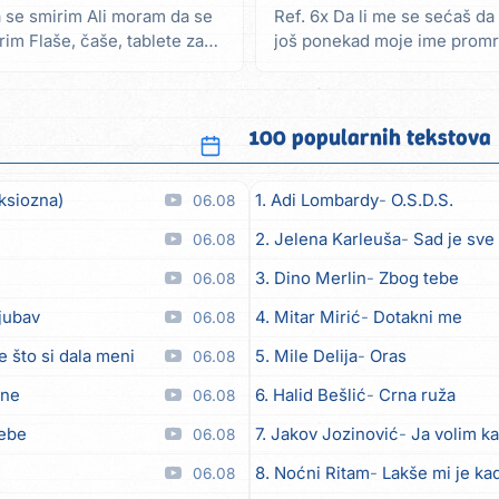
 se smirim Ali moram da se
Ref. 6x Da li me se sećaš da l
im Flaše, čaše, tablete za
još ponekad moje ime promr
krenuo...
100 popularnih tekstova
ksiozna)
1. Adi Lombardy
O.S.D.S.
06.08
2. Jelena Karleuša
Sad je sve
06.08
3. Dino Merlin
Zbog tebe
06.08
ljubav
4. Mitar Mirić
Dotakni me
06.08
e što si dala meni
5. Mile Delija
Oras
06.08
ane
6. Halid Bešlić
Crna ruža
06.08
tebe
7. Jakov Jozinović
Ja volim ka
06.08
8. Noćni Ritam
Lakše mi je kad
06.08