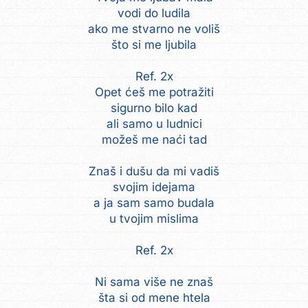
vodi do ludila
ako me stvarno ne voliš
što si me ljubila
Ref. 2x
Opet ćeš me potražiti
sigurno bilo kad
ali samo u ludnici
možeš me naći tad
Znaš i dušu da mi vadiš
svojim idejama
a ja sam samo budala
u tvojim mislima
Ref. 2x
Ni sama više ne znaš
šta si od mene htela