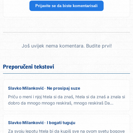
Prijavite se da biste komentarisali
Još uvijek nema komentara. Budite prvi!
Preporučeni tekstovi
Slavko Milanković
Ne prosipaj suze
Priču o meni i njoj htela si da znaš, htela si da znaš a znala si
dobro da mnogo mnogo reskiraš, mnogo reskiraš Da...
Slavko Milanković
I bogati tuguju
Za svoju lepotu htela bi da kupiš sve na ovom svetu bogove