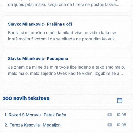
da ljubiš pitaj majku svoju ona će ti reći ne postoji takva...
Slavko Milanković
Prašina u oči
Bacila si mi prašinu u oči da nikad više ne vidim kako se
igraš mojim životom i da se nikada ne probudim Ko vuk
tražim...
Slavko Milanković
Postepeno
Ja znam da mi ne da mira tvoje lice ledeno a tako smo malo,
malo malo, malo zajedno Uvek kad te vidim, izgubim se a...
100 novih tekstova
1. Rokeri S Moravu
Patak Dača
10.08
2. Tereza Kesovija
Medaljon
10.08