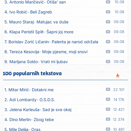
3. Antonio Maričević
Otiša’ san
10.08
4. Ivo Robić
Beli Zagreb
10.08
5. Mauro Staraj
Matujac va duše
09.08
6. Klapa Peristil Split
Šapni joj more
09.08
7. Borislav Zorić Ličanin
Palenta je narod održala
09.08
8. Tereza Kesovija
Moje pjesme, moji snovi
09.08
9. Marijana Soldo
Vrati mi ljubav
09.08
10. Dinacordi Luna Band
Imam želju
09.08
100 popularnih tekstova
11. Dinacordi Luna Band
Rane moje
09.08
1. Mitar Mirić
Dotakni me
22 101
12. Tereza Kesovija
Ne oplakuj nas ljubavi
09.08
2. Adi Lombardy
O.S.D.S.
14 176
13. Artif Intaković
Oči boje meda
09.08
3. Jelena Karleuša
Sad je sve okej
12 421
14. Rifat Tepić
Iza tamnih zavjesa
09.08
4. Dino Merlin
Zbog tebe
12 374
15. Dinacordi Luna Band
Srce svoje neću drugoj dati
09.08
5. Mile Delija
Oras
10 491