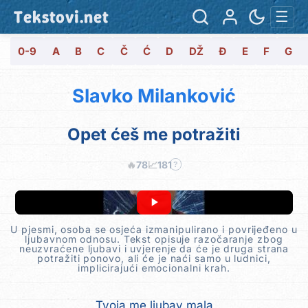
Tekstovi.net
☰
0-9
A
B
C
Č
Ć
D
DŽ
Đ
E
F
G
Slavko Milanković
Opet ćeš me potražiti
🔥
78
📈
181
?
U pjesmi, osoba se osjeća izmanipulirano i povrijeđeno u
ljubavnom odnosu. Tekst opisuje razočaranje zbog
neuzvraćene ljubavi i uvjerenje da će je druga strana
potražiti ponovo, ali će je naći samo u ludnici,
implicirajući emocionalni krah.
Tvoja me ljubav mala