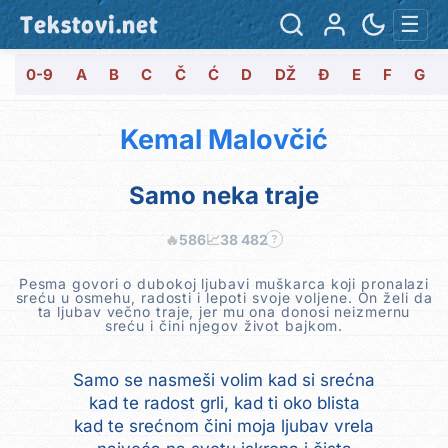
Tekstovi.net
☰
0-9
A
B
C
Č
Ć
D
DŽ
Đ
E
F
G
Kemal Malovčić
Samo neka traje
🔥
586
📈
38 482
?
Pesma govori o dubokoj ljubavi muškarca koji pronalazi
sreću u osmehu, radosti i lepoti svoje voljene. On želi da
ta ljubav večno traje, jer mu ona donosi neizmernu
sreću i čini njegov život bajkom.
Samo se nasmeši volim kad si srećna
kad te radost grli, kad ti oko blista
kad te srećnom čini moja ljubav vrela