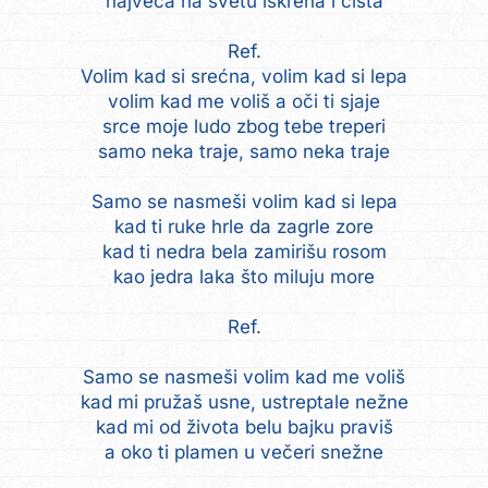
najveća na svetu iskrena i čista
Ref.
Volim kad si srećna, volim kad si lepa
volim kad me voliš a oči ti sjaje
srce moje ludo zbog tebe treperi
samo neka traje, samo neka traje
Samo se nasmeši volim kad si lepa
kad ti ruke hrle da zagrle zore
kad ti nedra bela zamirišu rosom
kao jedra laka što miluju more
Ref.
Samo se nasmeši volim kad me voliš
kad mi pružaš usne, ustreptale nežne
kad mi od života belu bajku praviš
a oko ti plamen u večeri snežne