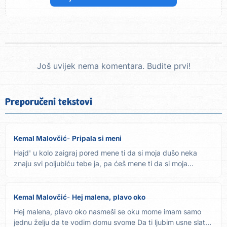
Još uvijek nema komentara. Budite prvi!
Preporučeni tekstovi
Kemal Malovčić
Pripala si meni
Hajd' u kolo zaigraj pored mene ti da si moja dušo neka
znaju svi poljubiću tebe ja, pa ćeš mene ti da si moja
dušo,...
Kemal Malovčić
Hej malena, plavo oko
Hej malena, plavo oko nasmeši se oku mome imam samo
jednu želju da te vodim domu svome Da ti ljubim usne slatke