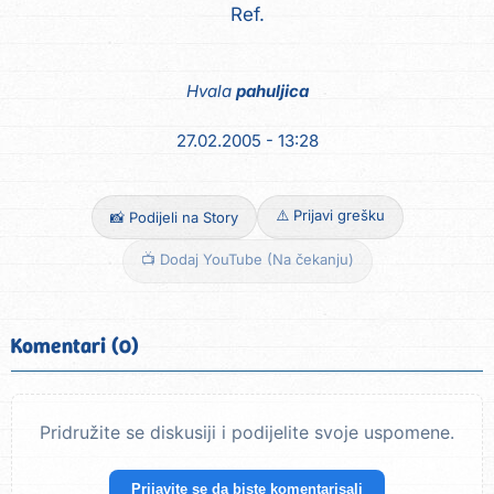
Ref.
Hvala
pahuljica
27.02.2005 - 13:28
⚠️ Prijavi grešku
📸 Podijeli na Story
📺 Dodaj YouTube (Na čekanju)
Komentari (0)
Pridružite se diskusiji i podijelite svoje uspomene.
Prijavite se da biste komentarisali