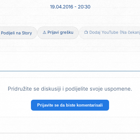
19.04.2016 - 20:30
⚠️ Prijavi grešku
📺 Dodaj YouTube (Na čekan
 Podijeli na Story
Pridružite se diskusiji i podijelite svoje uspomene.
Prijavite se da biste komentarisali