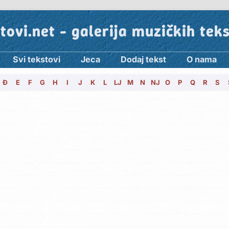
tovi.net - galerija muzičkih tek
Svi tekstovi
Jeca
Dodaj tekst
O nama
Đ
E
F
G
H
I
J
K
L
LJ
M
N
NJ
O
P
Q
R
S