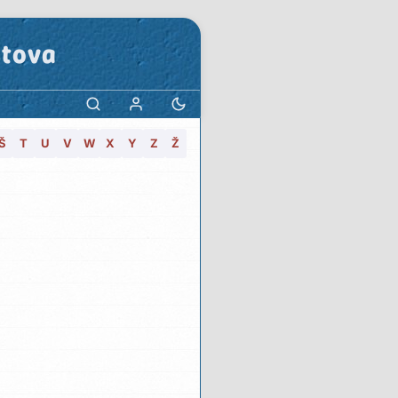
stova
Š
T
U
V
W
X
Y
Z
Ž