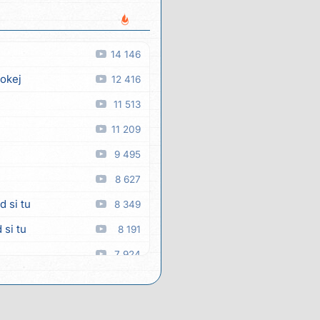
14 146
 okej
12 416
11 513
11 209
9 495
8 627
d si tu
8 349
 si tu
8 191
7 924
7 872
 man
7 350