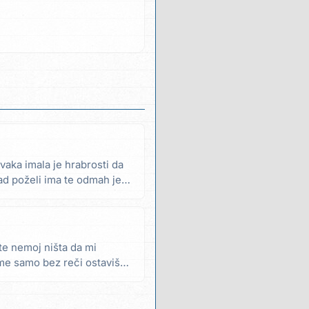
vaka imala je hrabrosti da
ad poželi ima te odmah je
te nemoj ništa da mi
 me samo bez reči ostaviš