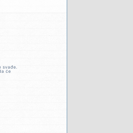
e svađe.
da će