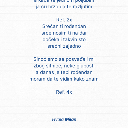
a kada te jednom poljubim
ja ću brzo da te razljutim
Ref. 2x
Srećan ti rođendan
srce nosim ti na dar
dočekali takvih sto
srećni zajedno
Sinoć smo se posvađali mi
zbog sitnice, neke gluposti
a danas je tebi rođendan
moram da te vidim kako znam
Ref. 4x
Hvala
Milan