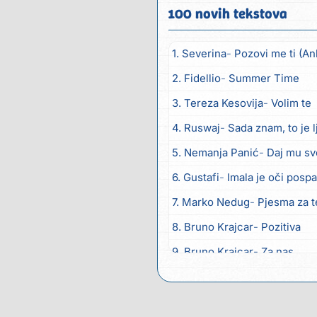
100 novih tekstova
1. Severina
Pozovi me ti (An
2. Fidellio
Summer Time
3. Tereza Kesovija
Volim te
4. Ruswaj
Sada znam, to je 
5. Nemanja Panić
Daj mu sv
6. Gustafi
Imala je oči posp
7. Marko Nedug
Pjesma za 
8. Bruno Krajcar
Pozitiva
9. Bruno Krajcar
Za nas
10. Tereza Kesovija
Da li ću
11. Lidija Bačić
Neka se vino 