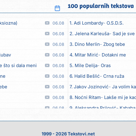
100 popularnih tekstova
ksiozna)
1. Adi Lombardy
O.S.D.S.
06.08
2. Jelena Karleuša
Sad je sve
06.08
3. Dino Merlin
Zbog tebe
06.08
ljubav
4. Mitar Mirić
Dotakni me
06.08
e što si dala meni
5. Mile Delija
Oras
06.08
ane
6. Halid Bešlić
Crna ruža
06.08
tebe
7. Jakov Jozinović
Ja volim ka
06.08
8. Noćni Ritam
Lakše mi je kad
06.08
9. Aleksandra Prijović
Kababa
06.08
 moći
10. Halid Bešlić
Ljiljani
06.08
toči (Nazdravlje)
11. Aleksandra Prijović
Macho
06.08
1999 - 2026 Tekstovi.net