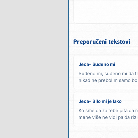
Preporučeni tekstovi
Jeca
Suđeno mi
Suđeno mi, suđeno mi da te
nikad ne prebolim samo bol 
žao praviš se...
Jeca
Bilo mi je lako
Ko sme da za tebe pita da m
mene više ne vidi pa da riz
bilo šta...