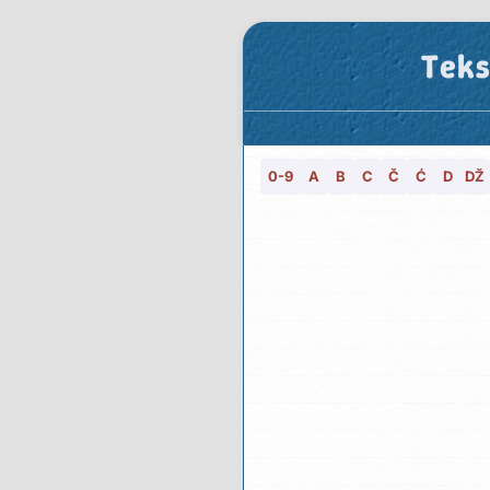
Teks
0-9
A
B
C
Č
Ć
D
DŽ