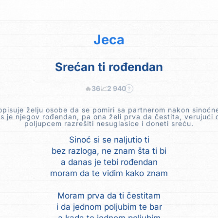
Jeca
Srećan ti rođendan
🔥
36
📈
2 940
?
pisuje želju osobe da se pomiri sa partnerom nakon sinoćn
s je njegov rođendan, pa ona želi prva da čestita, verujući 
poljupcem razrešiti nesuglasice i doneti sreću.
Sinoć si se naljutio ti
bez razloga, ne znam šta ti bi
a danas je tebi rođendan
moram da te vidim kako znam
Moram prva da ti čestitam
i da jednom poljubim te bar