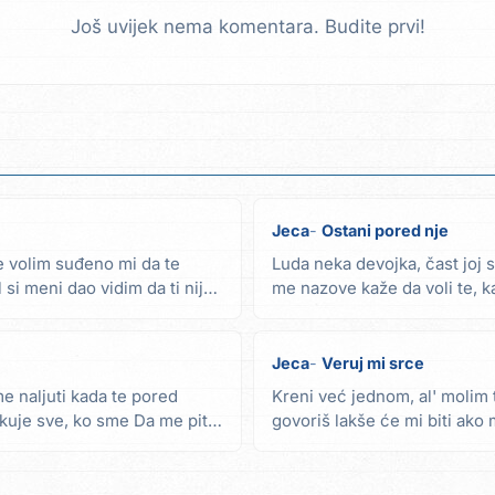
Još uvijek nema komentara. Budite prvi!
Jeca
Ostani pored nje
 volim suđeno mi da te
Luda neka devojka, čast joj s
si meni dao vidim da ti nije
me nazove kaže da voli te, k
zovi,...
Jeca
Veruj mi srce
e naljuti kada te pored
Kreni već jednom, al' molim 
ikuje sve, ko sme Da me pita
govoriš lakše će mi biti ako
Ref. 2x Veruj mi...