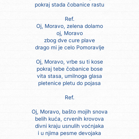
pokraj stada čobanice rastu
Ref.
Oj, Moravo, zelena dolamo
oj, Moravo
zbog dve cure plave
drago mi je celo Pomoravlje
Oj, Moravo, vrbe su ti kose
pokraj tebe čobanice bose
vita stasa, umilnoga glasa
pletenice pletu do pojasa
Ref.
Oj, Moravo, bašto mojih snova
belih kuća, crvenih krovova
divni kraju usnulih voćnjaka
i u njima pesme devojaka