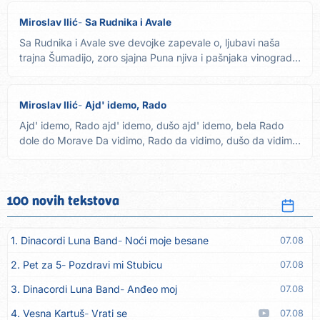
Miroslav Ilić
Sa Rudnika i Avale
Sa Rudnika i Avale sve devojke zapevale o, ljubavi naša
trajna Šumadijo, zoro sjajna Puna njiva i pašnjaka vinograda
i...
Miroslav Ilić
Ajd' idemo, Rado
Ajd' idemo, Rado ajd' idemo, dušo ajd' idemo, bela Rado
dole do Morave Da vidimo, Rado da vidimo, dušo da vidimo,
bela...
100 novih tekstova
1. Dinacordi Luna Band
Noći moje besane
07.08
2. Pet za 5
Pozdravi mi Stubicu
07.08
3. Dinacordi Luna Band
Anđeo moj
07.08
4. Vesna Kartuš
Vrati se
07.08