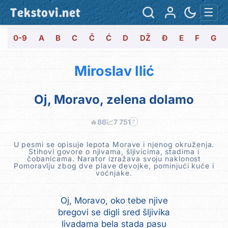
Tekstovi.net
☰
0-9
A
B
C
Č
Ć
D
DŽ
Đ
E
F
G
Miroslav Ilić
Oj, Moravo, zelena dolamo
🔥
86
📈
7 751
?
U pesmi se opisuje lepota Morave i njenog okruženja.
Stihovi govore o njivama, šljivicima, stadima i
čobanicama. Narator izražava svoju naklonost
Pomoravlju zbog dve plave devojke, pominjući kuće i
voćnjake.
Oj, Moravo, oko tebe njive
bregovi se digli sred šljivika
livadama bela stada pasu