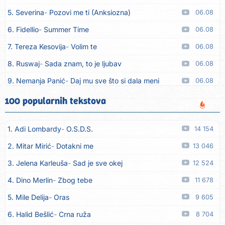
5. Severina
Pozovi me ti (Anksiozna)
06.08
6. Fidellio
Summer Time
06.08
7. Tereza Kesovija
Volim te
06.08
8. Ruswaj
Sada znam, to je ljubav
06.08
9. Nemanja Panić
Daj mu sve što si dala meni
06.08
10. Gustafi
Imala je oči pospane
06.08
100 popularnih tekstova
11. Marko Nedug
Pjesma za tebe
06.08
1. Adi Lombardy
O.S.D.S.
14 154
12. Bruno Krajcar
Pozitiva
06.08
2. Mitar Mirić
Dotakni me
13 046
13. Bruno Krajcar
Za nas
06.08
3. Jelena Karleuša
Sad je sve okej
12 524
14. Tereza Kesovija
Da li ću moći
06.08
4. Dino Merlin
Zbog tebe
11 678
15. Lidija Bačić
Neka se vino toči (Nazdravlje)
06.08
5. Mile Delija
Oras
9 605
16. Karin Kuljanić
Nisi zavridel
06.08
6. Halid Bešlić
Crna ruža
8 704
17. Tamara Brusić
Nigdi ni lipo ko doma
06.08