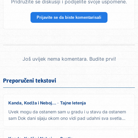
Pridružite se diskusiji i podijelite svoje uspomene.
Prijavite se da biste komentarisali
Još uvijek nema komentara. Budite prvi!
Preporučeni tekstovi
Kanda, Kodža i Nebojša
Tajne letenja
Uvek mogu da ostanem sam u gradu i u stavu da ostanem
sam Dok dani sijaju okom ono vidi pad udahni sva svetla
duboko i...