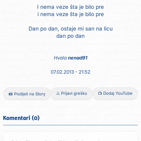
I nema veze šta je bilo pre
i nema veze šta je bilo pre
Dan po dan, ostaje mi san na licu
dan po dan
Hvala
nenad91
07.02.2013 - 21:52
⚠️ Prijavi grešku
📺 Dodaj YouTube
📸 Podijeli na Story
Komentari (0)