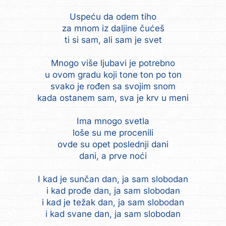
Uspeću da odem tiho
za mnom iz daljine čućeš
ti si sam, ali sam je svet
Mnogo više ljubavi je potrebno
u ovom gradu koji tone ton po ton
svako je rođen sa svojim snom
kada ostanem sam, sva je krv u meni
Ima mnogo svetla
loše su me procenili
ovde su opet poslednji dani
dani, a prve noći
I kad je sunčan dan, ja sam slobodan
i kad prođe dan, ja sam slobodan
i kad je težak dan, ja sam slobodan
i kad svane dan, ja sam slobodan