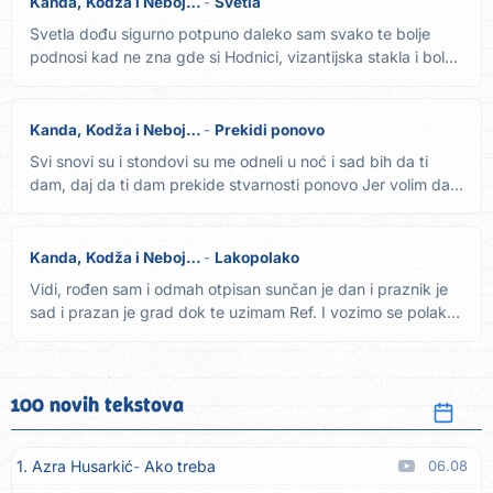
Kanda, Kodža i Nebojša
Svetla
Svetla dođu sigurno potpuno daleko sam svako te bolje
podnosi kad ne zna gde si Hodnici, vizantijska stakla i bol
na...
Kanda, Kodža i Nebojša
Prekidi ponovo
Svi snovi su i stondovi su me odneli u noć i sad bih da ti
dam, daj da ti dam prekide stvarnosti ponovo Jer volim da
se...
Kanda, Kodža i Nebojša
Lakopolako
Vidi, rođen sam i odmah otpisan sunčan je dan i praznik je
sad i prazan je grad dok te uzimam Ref. I vozimo se polako
i...
100 novih tekstova
1. Azra Husarkić
Ako treba
06.08