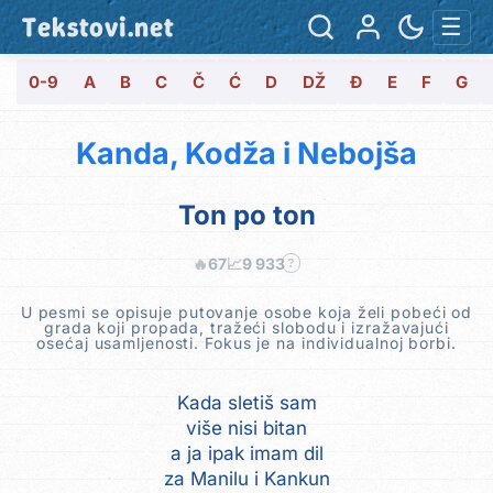
Tekstovi.net
☰
0-9
A
B
C
Č
Ć
D
DŽ
Đ
E
F
G
Kanda, Kodža i Nebojša
Ton po ton
🔥
67
📈
9 933
?
U pesmi se opisuje putovanje osobe koja želi pobeći od
grada koji propada, tražeći slobodu i izražavajući
osećaj usamljenosti. Fokus je na individualnoj borbi.
Kada sletiš sam
više nisi bitan
a ja ipak imam dil
za Manilu i Kankun