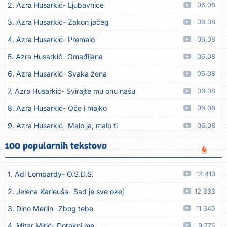
2. Azra Husarkić
Ljubavnice
06.08
3. Azra Husarkić
Zakon jačeg
06.08
4. Azra Husarkić
Premalo
06.08
5. Azra Husarkić
Omađijana
06.08
6. Azra Husarkić
Svaka žena
06.08
7. Azra Husarkić
Svirajte mu onu našu
06.08
8. Azra Husarkić
Oče i majko
06.08
9. Azra Husarkić
Malo ja, malo ti
06.08
10. Alen Hasanović
Fanatik
05.08
100 popularnih tekstova
11. Husnija Mešaljić - Hule
To je majka tvoja
05.08
1. Adi Lombardy
O.S.D.S.
13 410
12. In Vivo
Brunello
05.08
2. Jelena Karleuša
Sad je sve okej
12 333
13. Senad Nikočević Niki
Plavljani i Gusinjani
05.08
3. Dino Merlin
Zbog tebe
11 345
14. Emir Brunčević
Buket cveća
05.08
4. Mitar Mirić
Dotakni me
9 775