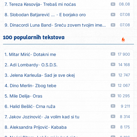
7. Tereza Kesovija
Trebaš mi noćas
08.08
8. Slobodan Batjarević Čobe
E borjako oro
07.08
9. Dinacordi Luna Band
Sreću zovem tvojim imenom (feat. Kristina Smetko)
07.08
10. Dinacordi Luna Band
Tamburaši (feat. Kristina Smetko)
07.08
100 popularnih tekstova
11. Dinacordi Luna Band
Tvoja šutnja (feat. Kristina Smetko)
07.08
1. Mitar Mirić
Dotakni me
17 900
12. Tamara Brusić
Neću kuhat´, neću prat´
07.08
2. Adi Lombardy
O.S.D.S.
14 168
13. Grupa TNT Rijeka
Via Roma, nikad doma
07.08
3. Jelena Karleuša
Sad je sve okej
12 747
14. Zaim Imamović
Kada moja mladost prođe
07.08
4. Dino Merlin
Zbog tebe
12 067
15. Azra Husarkić
Do zadnje kapi
07.08
5. Mile Delija
Oras
10 295
16. Dinacordi Luna Band
Noći moje besane
07.08
6. Halid Bešlić
Crna ruža
9 211
17. Pet za 5
Pozdravi mi Stubicu
07.08
7. Jakov Jozinović
Ja volim kad si tu
8 314
18. Dinacordi Luna Band
Anđeo moj
07.08
8. Aleksandra Prijović
Kababa
8 175
19. Vesna Kartuš
Vrati se
07.08