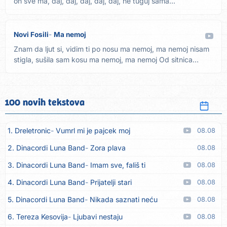
on sve ma, daj, daj, daj, daj, daj, ne tuguj sama...
Novi Fosili
Ma nemoj
Znam da ljut si, vidim ti po nosu ma nemoj, ma nemoj nisam
stigla, sušila sam kosu ma nemoj, ma nemoj Od sitnica
uvijek...
100 novih tekstova
1. Dreletronic
Vumrl mi je pajcek moj
08.08
2. Dinacordi Luna Band
Zora plava
08.08
3. Dinacordi Luna Band
Imam sve, fališ ti
08.08
4. Dinacordi Luna Band
Prijatelji stari
08.08
5. Dinacordi Luna Band
Nikada saznati neću
08.08
6. Tereza Kesovija
Ljubavi nestaju
08.08