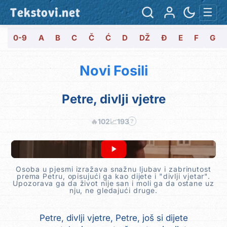
Tekstovi.net
☰
0-9
A
B
C
Č
Ć
D
DŽ
Đ
E
F
G
Novi Fosili
Petre, divlji vjetre
🔥
102
📈
193
?
Osoba u pjesmi izražava snažnu ljubav i zabrinutost
prema Petru, opisujući ga kao dijete i "divlji vjetar".
Upozorava ga da život nije san i moli ga da ostane uz
nju, ne gledajući druge.
Petre, divlji vjetre, Petre, još si dijete