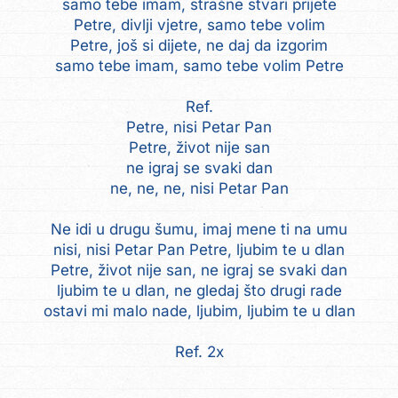
samo tebe imam, strašne stvari prijete
Petre, divlji vjetre, samo tebe volim
Petre, još si dijete, ne daj da izgorim
samo tebe imam, samo tebe volim Petre
Ref.
Petre, nisi Petar Pan
Petre, život nije san
ne igraj se svaki dan
ne, ne, ne, nisi Petar Pan
Ne idi u drugu šumu, imaj mene ti na umu
nisi, nisi Petar Pan Petre, ljubim te u dlan
Petre, život nije san, ne igraj se svaki dan
ljubim te u dlan, ne gledaj što drugi rade
ostavi mi malo nade, ljubim, ljubim te u dlan
Ref. 2x