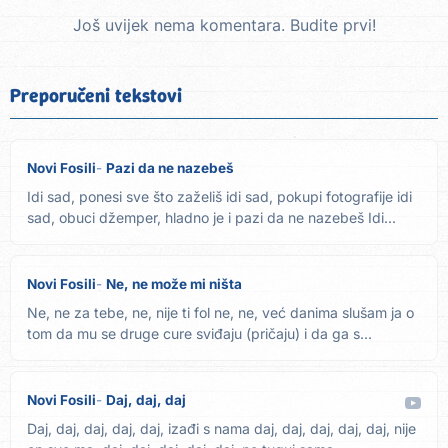
Još uvijek nema komentara. Budite prvi!
Preporučeni tekstovi
Novi Fosili
Pazi da ne nazebeš
Idi sad, ponesi sve što zaželiš idi sad, pokupi fotografije idi
sad, obuci džemper, hladno je i pazi da ne nazebeš Idi...
Novi Fosili
Ne, ne može mi ništa
Ne, ne za tebe, ne, nije ti fol ne, ne, već danima slušam ja o
tom da mu se druge cure sviđaju (pričaju) i da ga s...
Novi Fosili
Daj, daj, daj
Daj, daj, daj, daj, daj, izađi s nama daj, daj, daj, daj, daj, nije