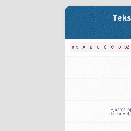
Teks
0-9
A
B
C
Č
Ć
D
DŽ
Pjesma op
da se vol