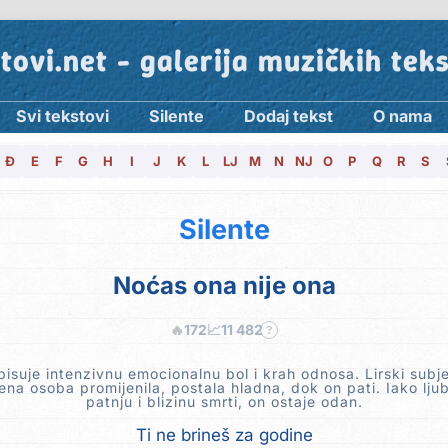
tovi.net - galerija muzičkih tek
Svi tekstovi
Silente
Dodaj tekst
O nama
Đ
E
F
G
H
I
J
K
L
LJ
M
N
NJ
O
P
Q
R
S
Silente
Noćas ona nije ona
🔥
172
📈
11 482
?
isuje intenzivnu emocionalnu bol i krah odnosa. Lirski subj
jena osoba promijenila, postala hladna, dok on pati. Iako lju
patnju i blizinu smrti, on ostaje odan.
Ti ne brineš za godine