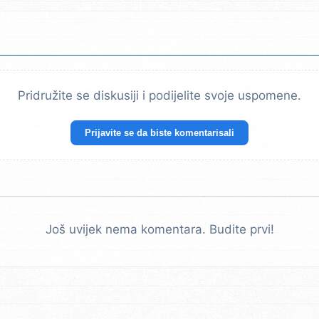
Pridružite se diskusiji i podijelite svoje uspomene.
Prijavite se da biste komentarisali
Još uvijek nema komentara. Budite prvi!