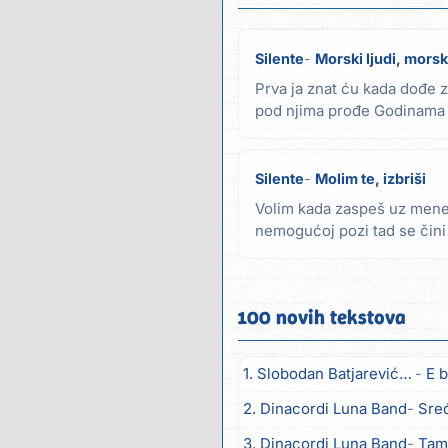
Silente
Morski ljudi, mors
Prva ja znat ću kada dođe 
pod njima prođe Godinama 
Godota i odavno...
Silente
Molim te, izbriši
Volim kada zaspeš uz mene
nemogućoj pozi tad se čini 
Ne može te ništa...
100 novih tekstova
1. Slobodan Batjarević Čobe
E b
2. Dinacordi Luna Band
Sreću zov
3. Dinacordi Luna Band
Tambur