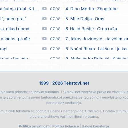
utnja (feat. Kristina Smetko)
4. Dino Merlin
Zbog tebe
07.08
´, neću prat´
5. Mile Delija
Oras
07.08
ma, nikad doma
6. Halid Bešlić
Crna ruža
07.08
 mladost prođe
7. Jakov Jozinović
Ja volim ka
07.08
kapi
8. Noćni Ritam
Lakše mi je kad
07.08
i moje besane
9. Aleksandra Prijović
Kababa
07.08
bicu
10. Halid Bešlić
Ljiljani
07.08
eo moj
11. Aleksandra Prijović
Macho
07.08
1999 - 2026 Tekstovi.net
12. Faraon
Hello Kitty
07.08
jesama pripadaju njihovim autorima. Tekstovi.net zadržava prava na vlastiti vizua
go je zabranjeno masovno (automatsko) preuzimanje (scraping) i neovlašteno ko
Anksiozna)
13. Noćni Ritam
Rekla si mi
06.08
portale bez odobrenja.
14. Vesna Zmijanac
Ovo u gru
06.08
a muzičkih tekstova sa područja Bosne i Hercegovine, Crne Gore, Hrvatske i Srbi
provjerene stihove vaših omiljenih pjesama.
15. Karlo!
Mon amour
06.08
Politika privatnosti
|
Politika kolačića
|
Uslovi korištenja