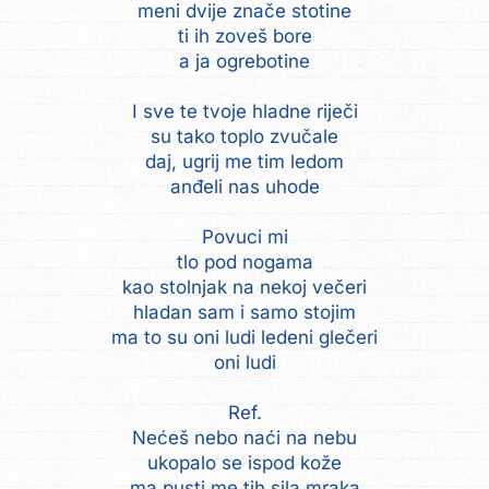
meni dvije znače stotine
ti ih zoveš bore
a ja ogrebotine
I sve te tvoje hladne riječi
su tako toplo zvučale
daj, ugrij me tim ledom
anđeli nas uhode
Povuci mi
tlo pod nogama
kao stolnjak na nekoj večeri
hladan sam i samo stojim
ma to su oni ludi ledeni glečeri
oni ludi
Ref.
Nećeš nebo naći na nebu
ukopalo se ispod kože
ma pusti me tih sila mraka