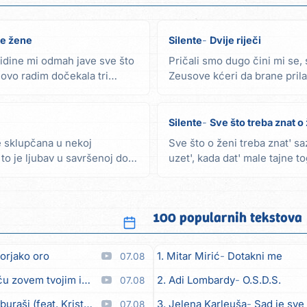
ke žene
Silente
Dvije riječi
zidine mi odmah jave sve što
Pričali smo dugo čini mi se, s
ovo radim dočekala tri
Zeusove kćeri da brane prila
Silente
Sve što treba znat o ž
 sklupčana u nekoj
Sve što o ženi treba znat' sa
to je ljubav u savršenoj dozi
uzet', kada dat' male tajne t
ne voli...
100 popularnih tekstova
orjako oro
1. Mitar Mirić
Dotakni me
07.08
em tvojim imenom (feat. Kristina Smetko)
2. Adi Lombardy
O.S.D.S.
07.08
aši (feat. Kristina Smetko)
3. Jelena Karleuša
Sad je sve
07.08