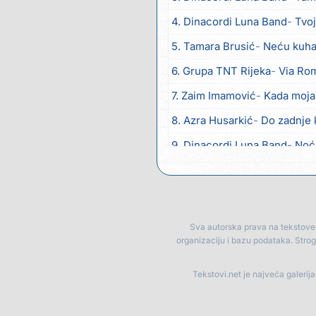
4. Dinacordi Luna Band
Tvoja š
5. Tamara Brusić
Neću kuhat
6. Grupa TNT Rijeka
Via Ro
7. Zaim Imamović
Kada moja
8. Azra Husarkić
Do zadnje 
9. Dinacordi Luna Band
Noć
10. Pet za 5
Pozdravi mi Stu
11. Dinacordi Luna Band
Anđ
12. Vesna Kartuš
Vrati se
Sva autorska prava na tekstove p
organizaciju i bazu podataka. Stro
13. Severina
Pozovi me ti (
14. Fidellio
Summer Time
Tekstovi.net je najveća galerij
15. Tereza Kesovija
Volim te