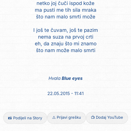
netko joj čuči ispod kože
ma pusti me tih sila mraka
što nam malo smrti može
I još te čuvam, još te pazim
nema suza na prvoj crti
eh, da znaju što mi znamo
što nam može malo smrti
Hvala
Blue eyes
22.05.2015 - 11:41
⚠️ Prijavi grešku
📺 Dodaj YouTube
📸 Podijeli na Story