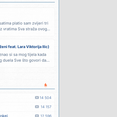
atima platio sam zvijeri tri
z vratima Sva straža ovog...
eni feat. Lara Viktorija Ilic)
znao si sa mog tijela kada
og duela Sve što govori da
14 504
14 157
 okej
12 596