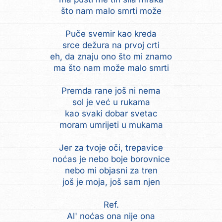
što nam malo smrti može
Puče svemir kao kreda
srce dežura na prvoj crti
eh, da znaju ono što mi znamo
ma što nam može malo smrti
Premda rane još ni nema
sol je već u rukama
kao svaki dobar svetac
moram umrijeti u mukama
Jer za tvoje oči, trepavice
noćas je nebo boje borovnice
nebo mi objasni za tren
još je moja, još sam njen
Ref.
Al' noćas ona nije ona