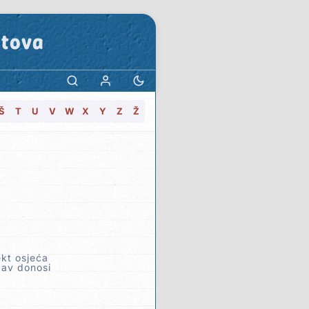
stova
Š
T
U
V
W
X
Y
Z
Ž
ekt osjeća
bav donosi