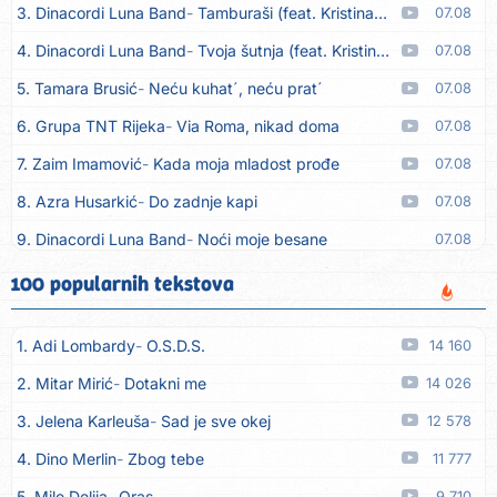
3. Dinacordi Luna Band
Tamburaši (feat. Kristina Smetko)
07.08
4. Dinacordi Luna Band
Tvoja šutnja (feat. Kristina Smetko)
07.08
5. Tamara Brusić
Neću kuhat´, neću prat´
07.08
6. Grupa TNT Rijeka
Via Roma, nikad doma
07.08
7. Zaim Imamović
Kada moja mladost prođe
07.08
8. Azra Husarkić
Do zadnje kapi
07.08
9. Dinacordi Luna Band
Noći moje besane
07.08
10. Pet za 5
Pozdravi mi Stubicu
07.08
100 popularnih tekstova
11. Dinacordi Luna Band
Anđeo moj
07.08
1. Adi Lombardy
O.S.D.S.
14 160
12. Vesna Kartuš
Vrati se
07.08
2. Mitar Mirić
Dotakni me
14 026
13. Severina
Pozovi me ti (Anksiozna)
06.08
3. Jelena Karleuša
Sad je sve okej
12 578
14. Fidellio
Summer Time
06.08
4. Dino Merlin
Zbog tebe
11 777
15. Tereza Kesovija
Volim te
06.08
5. Mile Delija
Oras
9 710