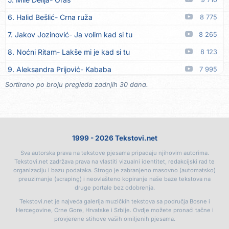
16. Ruswaj
Sada znam, to je ljubav
06.08
6. Halid Bešlić
Crna ruža
8 775
17. Nemanja Panić
Daj mu sve što si dala meni
06.08
7. Jakov Jozinović
Ja volim kad si tu
8 265
18. Gustafi
Imala je oči pospane
06.08
8. Noćni Ritam
Lakše mi je kad si tu
8 123
19. Marko Nedug
Pjesma za tebe
06.08
9. Aleksandra Prijović
Kababa
7 995
20. Bruno Krajcar
Pozitiva
06.08
Sortirano po broju pregleda zadnjih 30 dana.
10. Halid Bešlić
Ljiljani
7 821
21. Bruno Krajcar
Za nas
06.08
11. Aleksandra Prijović
Macho man
7 338
22. Tereza Kesovija
Da li ću moći
06.08
12. Faraon
Hello Kitty
7 242
23. Lidija Bačić
Neka se vino toči (Nazdravlje)
06.08
1999 - 2026 Tekstovi.net
13. Noćni Ritam
Rekla si mi
6 685
24. Karin Kuljanić
Nisi zavridel
06.08
Sva autorska prava na tekstove pjesama pripadaju njihovim autorima.
14. Vesna Zmijanac
Ovo u grudima
6 468
25. Tamara Brusić
Nigdi ni lipo ko doma
06.08
Tekstovi.net zadržava prava na vlastiti vizualni identitet, redakcijski rad te
organizaciju i bazu podataka. Strogo je zabranjeno masovno (automatsko)
15. Karlo!
Mon amour
6 398
26. Tamara Brusić
Biž´mo ća
06.08
preuzimanje (scraping) i neovlašteno kopiranje naše baze tekstova na
druge portale bez odobrenja.
16. Džej Ramadanovski
Ova mačka do mene
6 047
27. Rusko Richie
Bila si, bila
06.08
Tekstovi.net je najveća galerija muzičkih tekstova sa područja Bosne i
17. Amira Medunjanin
Pjevat ćemo šta nam srce zna
5 875
Hercegovine, Crne Gore, Hrvatske i Srbije. Ovdje možete pronaći tačne i
28. Rusko Richie
Ti i ja
06.08
provjerene stihove vaših omiljenih pjesama.
18. Aco Pejović
Sve ti dugujem
5 500
29. Azra Husarkić
Ako treba
06.08