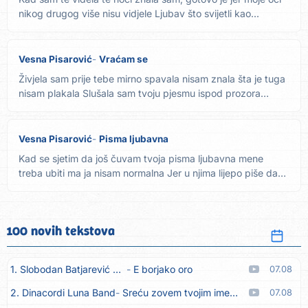
nikog drugog više nisu vidjele Ljubav što svijetli kao...
Vesna Pisarović
Vraćam se
Živjela sam prije tebe mirno spavala nisam znala šta je tuga
nisam plakala Slušala sam tvoju pjesmu ispod prozora
koja...
Vesna Pisarović
Pisma ljubavna
Kad se sjetim da još čuvam tvoja pisma ljubavna mene
treba ubiti ma ja nisam normalna Jer u njima lijepo piše da
sam...
100 novih tekstova
1. Slobodan Batjarević Čobe
E borjako oro
07.08
2. Dinacordi Luna Band
Sreću zovem tvojim imenom (feat. Kristina Smetko)
07.08