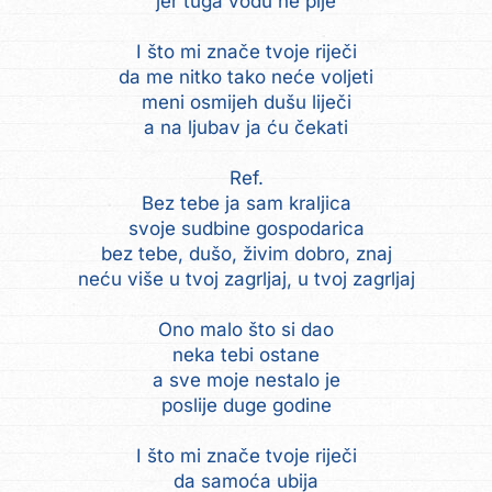
jer tuga vodu ne pije
I što mi znače tvoje riječi
da me nitko tako neće voljeti
meni osmijeh dušu liječi
a na ljubav ja ću čekati
Ref.
Bez tebe ja sam kraljica
svoje sudbine gospodarica
bez tebe, dušo, živim dobro, znaj
neću više u tvoj zagrljaj, u tvoj zagrljaj
Ono malo što si dao
neka tebi ostane
a sve moje nestalo je
poslije duge godine
I što mi znače tvoje riječi
da samoća ubija