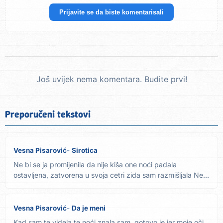
Prijavite se da biste komentarisali
Još uvijek nema komentara. Budite prvi!
Preporučeni tekstovi
Vesna Pisarović
Sirotica
Ne bi se ja promijenila da nije kiša one noći padala
ostavljena, zatvorena u svoja cetri zida sam razmišljala Ne
bi se...
Vesna Pisarović
Da je meni
Kad sam te videla te noći znala sam, gotovo je jer moje oči