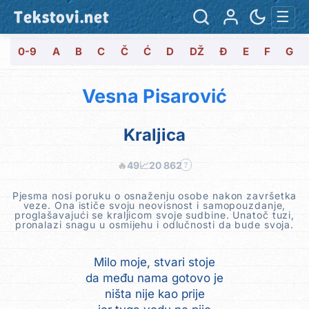
Tekstovi.net
☰
0-9
A
B
C
Č
Ć
D
DŽ
Đ
E
F
G
Vesna Pisarović
Kraljica
🔥
49
📈
20 862
?
Pjesma nosi poruku o osnaženju osobe nakon završetka
veze. Ona ističe svoju neovisnost i samopouzdanje,
proglašavajući se kraljicom svoje sudbine. Unatoč tuzi,
pronalazi snagu u osmijehu i odlučnosti da bude svoja.
Milo moje, stvari stoje
da među nama gotovo je
ništa nije kao prije