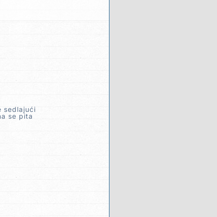
 sedlajući
a se pita