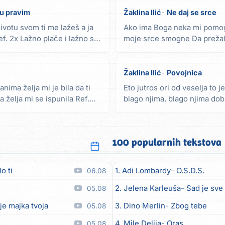
ku pravim
Žaklina Ilić
Ne daj se srce
ivotu svom ti me lažeš a ja
Ako ima Boga neka mi pomog
. 2x Lažno plače i lažno se
moje srce smogne Da prežal
što me neće Ref. 2x Ne...
Žaklina Ilić
Povojnica
nima želja mi je bila da ti
Eto jutros ori od veselja to j
a želja mi se ispunila Ref.
blago njima, blago njima dobi
prava...
100 popularnih tekstova
o ti
1. Adi Lombardy
O.S.D.S.
06.08
2. Jelena Karleuša
Sad je sve
05.08
je majka tvoja
3. Dino Merlin
Zbog tebe
05.08
4. Mile Delija
Oras
05.08