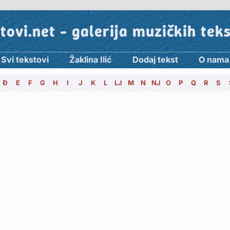
tovi.net - galerija muzičkih tek
Svi tekstovi
Žaklina Ilić
Dodaj tekst
O nama
Đ
E
F
G
H
I
J
K
L
LJ
M
N
NJ
O
P
Q
R
S