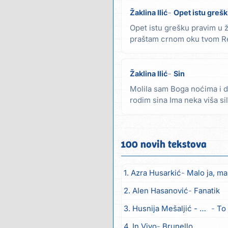
Žaklina Ilić
Opet istu greš
Opet istu grešku pravim u ž
praštam crnom oku tvom Ref
smeje...
Žaklina Ilić
Sin
Molila sam Boga noćima i da
rodim sina Ima neka viša sil
Rodila...
100 novih tekstova
1. Azra Husarkić
Malo ja, mal
2. Alen Hasanović
Fanatik
3. Husnija Mešaljić - Hule
To 
4. In Vivo
Brunello