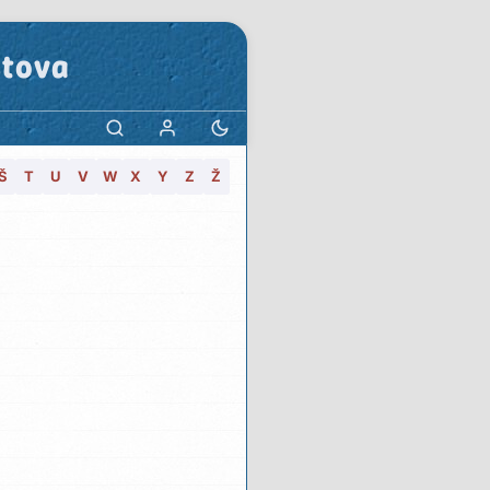
stova
Š
T
U
V
W
X
Y
Z
Ž