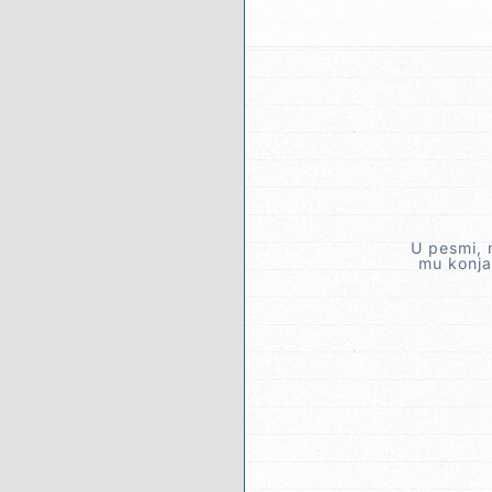
U pesmi, 
mu konja