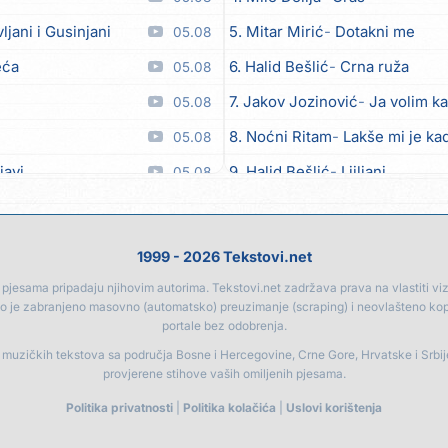
vljani i Gusinjani
5. Mitar Mirić
Dotakni me
05.08
eća
6. Halid Bešlić
Crna ruža
05.08
7. Jakov Jozinović
Ja volim ka
05.08
8. Noćni Ritam
Lakše mi je kad
05.08
javi
9. Halid Bešlić
Ljiljani
05.08
o zver
10. Aleksandra Prijović
Kabab
05.08
ili
11. Faraon
Hello Kitty
05.08
1999 - 2026 Tekstovi.net
et
12. Aleksandra Prijović
Macho
05.08
jesama pripadaju njihovim autorima. Tekstovi.net zadržava prava na vlastiti vizua
go je zabranjeno masovno (automatsko) preuzimanje (scraping) i neovlašteno ko
oput lista od kadulje)
13. Noćni Ritam
Rekla si mi
05.08
portale bez odobrenja.
a
14. Karlo!
Mon amour
05.08
a muzičkih tekstova sa područja Bosne i Hercegovine, Crne Gore, Hrvatske i Srbi
provjerene stihove vaših omiljenih pjesama.
e, naš Marjane
15. Vesna Zmijanac
Ovo u gru
05.08
Politika privatnosti
|
Politika kolačića
|
Uslovi korištenja
am srce našao na cesti
16. Džej Ramadanovski
Ova m
05.08