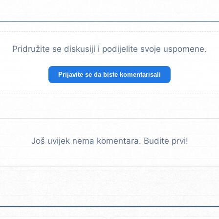
Pridružite se diskusiji i podijelite svoje uspomene.
Prijavite se da biste komentarisali
Još uvijek nema komentara. Budite prvi!