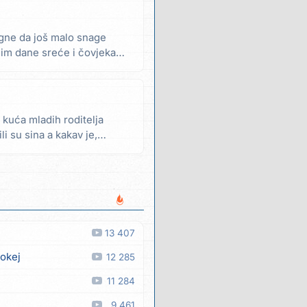
ne da još malo snage
im dane sreće i čovjeka
e kuća mladih roditelja
li su sina a kakav je,
13 407
 okej
12 285
11 284
9 461