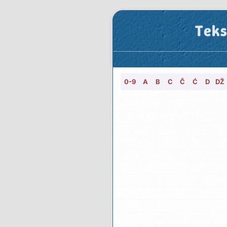
Teks
0-9
A
B
C
Č
Ć
D
DŽ