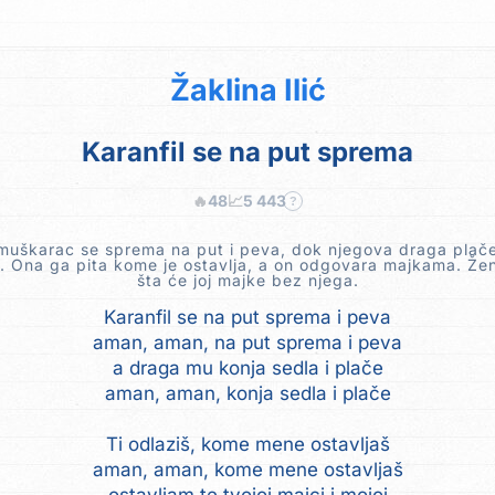
Žaklina Ilić
Karanfil se na put sprema
🔥
48
📈
5 443
?
muškarac se sprema na put i peva, dok njegova draga plače
. Ona ga pita kome je ostavlja, a on odgovara majkama. Žen
šta će joj majke bez njega.
Karanfil se na put sprema i peva
aman, aman, na put sprema i peva
a draga mu konja sedla i plače
aman, aman, konja sedla i plače
Ti odlaziš, kome mene ostavljaš
aman, aman, kome mene ostavljaš