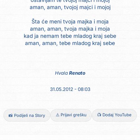
ostavljam te tvojoj majci i mojoj
aman, aman, tvojoj majci i mojoj
Šta će meni tvoja majka i moja
aman, aman, tvoja majka i moja
kad ja nemam tebe mladog kraj sebe
aman, aman, tebe mladog kraj sebe
Hvala
Renato
31.05.2012 - 08:03
⚠️ Prijavi grešku
📺 Dodaj YouTube
📸 Podijeli na Story