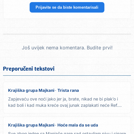
Prijavite se da biste komentarisali
Još uvijek nema komentara. Budite prvi!
Preporučeni tekstovi
Krajiška grupa Majkani
Trista rana
Zapjevaću ove noći jako jer ja, brate, nikad ne bi plak’o i
kad boli i kad muka kreće ovaj junak zaplakati neće Ref....
Krajiška grupa Majkani
Hoće mala da se uda
Sve zbog jedne sa Manjače gare sad ostavljam pivu i cigare