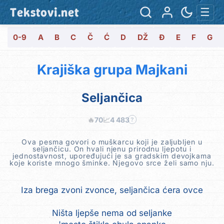
Tekstovi.net
☰
0-9
A
B
C
Č
Ć
D
DŽ
Đ
E
F
G
Krajiška grupa Majkani
Seljančica
🔥
70
📈
4 483
?
Ova pesma govori o muškarcu koji je zaljubljen u
seljančicu. On hvali njenu prirodnu ljepotu i
jednostavnost, upoređujući je sa gradskim devojkama
koje koriste mnogo šminke. Njegovo srce želi samo nju.
Iza brega zvoni zvonce, seljančica ćera ovce
Ništa ljepše nema od seljanke