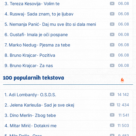
3. Tereza Kesovija
Volim te
06.08
4. Ruswaj
Sada znam, to je ljubav
06.08
5. Nemanja Panić
Daj mu sve što si dala meni
06.08
6. Gustafi
Imala je oči pospane
06.08
7. Marko Nedug
Pjesma za tebe
06.08
8. Bruno Krajcar
Pozitiva
06.08
9. Bruno Krajcar
Za nas
06.08
10. Tereza Kesovija
Da li ću moći
06.08
100 popularnih tekstova
11. Lidija Bačić
Neka se vino toči (Nazdravlje)
06.08
1. Adi Lombardy
O.S.D.S.
14 142
12. Karin Kuljanić
Nisi zavridel
06.08
2. Jelena Karleuša
Sad je sve okej
12 434
13. Tamara Brusić
Nigdi ni lipo ko doma
06.08
3. Dino Merlin
Zbog tebe
11 541
14. Tamara Brusić
Biž´mo ća
06.08
4. Mitar Mirić
Dotakni me
11 503
15. Rusko Richie
Bila si, bila
06.08
5. Mile Delija
Oras
9 483