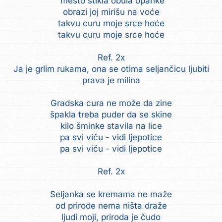
'mesto štikla obula opanke
obrazi joj mirišu na voće
takvu curu moje srce hoće
takvu curu moje srce hoće
Ref. 2x
Ja je grlim rukama, ona se otima seljančicu ljubiti
prava je milina
Gradska cura ne može da zine
špakla treba puder da se skine
kilo šminke stavila na lice
pa svi viču - vidi ljepotice
pa svi viču - vidi ljepotice
Ref. 2x
Seljanka se kremama ne maže
od prirode nema ništa draže
ljudi moji, priroda je čudo