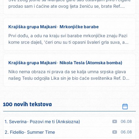
prodao sam i ćaćine ate ovog ljeta ženiću se, brate Ref....
Krajiška grupa Majkani
Mrkonjičke barabe
Prvi dođu, a odu na kraju svi barabe mrkonjičke znaju Pazi
kome srce daješ, 'ćeri onu su ti opasni švaleri grla suva, a...
Krajiška grupa Majkani
Nikola Tesla (Atomska bomba)
Niko nema obraza ni prava da se kalja umna srpska glava
našeg Teslu odgojila Lika sin je bio ćaće sveštenika Ref. Da
te...
100 novih tekstova
1. Severina
Pozovi me ti (Anksiozna)
06.08
2. Fidellio
Summer Time
06.08