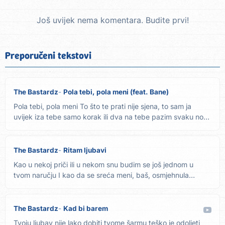
Još uvijek nema komentara. Budite prvi!
Preporučeni tekstovi
The Bastardz
Pola tebi, pola meni (feat. Bane)
Pola tebi, pola meni To što te prati nije sjena, to sam ja
uvijek iza tebe samo korak ili dva na tebe pazim svaku noć
i...
The Bastardz
Ritam ljubavi
Kao u nekoj priči ili u nekom snu budim se još jednom u
tvom naručju I kao da se sreća meni, baš, osmjehnula
tonemo u...
The Bastardz
Kad bi barem
Tvoju ljubav nije lako dobiti tvome šarmu teško je odoljeti