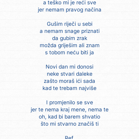
a teško mi je reći sve
jer nemam pravog načina
Gušim riječi u sebi
a nemam snage priznati
da gubim zrak
možda griješim ali znam
s tobom neću biti ja
Novi dan mi donosi
neke stvari daleke
zašto moraš ići sada
kad te trebam najviše
I promjenilo se sve
jer te nema kraj mene, nema te
oh, kad bi barem shvatio
što mi stvarno značiš ti
Ref.