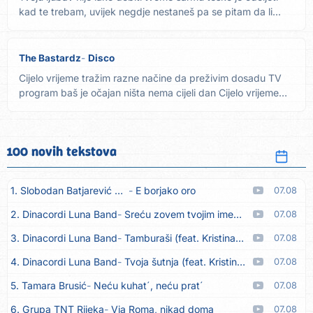
kad te trebam, uvijek negdje nestaneš pa se pitam da li...
The Bastardz
Disco
Cijelo vrijeme tražim razne načine da preživim dosadu TV
program baš je očajan ništa nema cijeli dan Cijelo vrijeme
ne...
100 novih tekstova
1. Slobodan Batjarević Čobe
E borjako oro
07.08
2. Dinacordi Luna Band
Sreću zovem tvojim imenom (feat. Kristina Smetko)
07.08
3. Dinacordi Luna Band
Tamburaši (feat. Kristina Smetko)
07.08
4. Dinacordi Luna Band
Tvoja šutnja (feat. Kristina Smetko)
07.08
5. Tamara Brusić
Neću kuhat´, neću prat´
07.08
6. Grupa TNT Rijeka
Via Roma, nikad doma
07.08