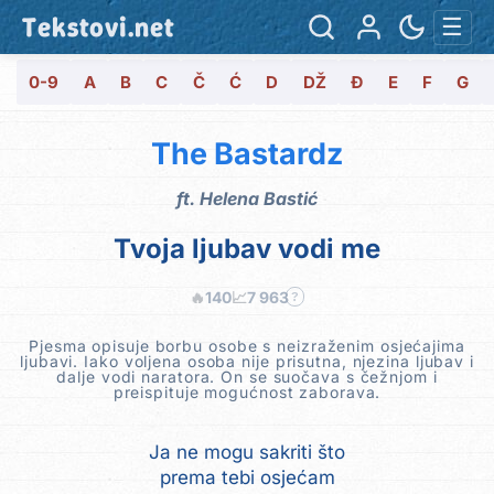
Tekstovi.net
☰
0-9
A
B
C
Č
Ć
D
DŽ
Đ
E
F
G
The Bastardz
ft.
Helena Bastić
Tvoja ljubav vodi me
🔥
140
📈
7 963
?
Pjesma opisuje borbu osobe s neizraženim osjećajima
ljubavi. Iako voljena osoba nije prisutna, njezina ljubav i
dalje vodi naratora. On se suočava s čežnjom i
preispituje mogućnost zaborava.
Ja ne mogu sakriti što
prema tebi osjećam