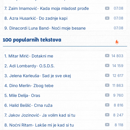
7. Zaim Imamović
Kada moja mladost prođe
07.08
8. Azra Husarkić
Do zadnje kapi
07.08
9. Dinacordi Luna Band
Noći moje besane
07.08
10. Pet za 5
Pozdravi mi Stubicu
07.08
100 popularnih tekstova
11. Dinacordi Luna Band
Anđeo moj
07.08
1. Mitar Mirić
Dotakni me
14 803
12. Vesna Kartuš
Vrati se
07.08
2. Adi Lombardy
O.S.D.S.
14 159
13. Severina
Pozovi me ti (Anksiozna)
06.08
3. Jelena Karleuša
Sad je sve okej
12 617
14. Fidellio
Summer Time
06.08
4. Dino Merlin
Zbog tebe
11 863
15. Tereza Kesovija
Volim te
06.08
5. Mile Delija
Oras
9 760
16. Ruswaj
Sada znam, to je ljubav
06.08
6. Halid Bešlić
Crna ruža
8 816
17. Nemanja Panić
Daj mu sve što si dala meni
06.08
7. Jakov Jozinović
Ja volim kad si tu
8 247
18. Gustafi
Imala je oči pospane
06.08
8. Noćni Ritam
Lakše mi je kad si tu
8 118
19. Marko Nedug
Pjesma za tebe
06.08