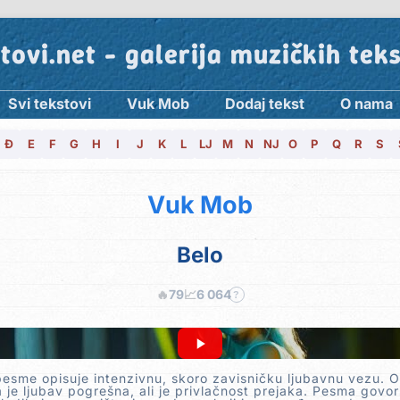
tovi.net - galerija muzičkih tek
Svi tekstovi
Vuk Mob
Dodaj tekst
O nama
Đ
E
F
G
H
I
J
K
L
LJ
M
N
NJ
O
P
Q
R
S
Vuk Mob
Belo
🔥
79
📈
6 064
?
pesme opisuje intenzivnu, skoro zavisničku ljubavnu vezu. O
je ljubav pogrešna, ali je privlačnost prejaka. Pesma govori