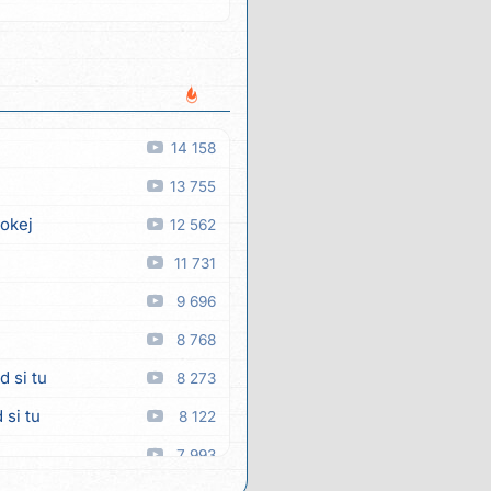
14 158
13 755
 okej
12 562
11 731
9 696
8 768
d si tu
8 273
 si tu
8 122
7 993