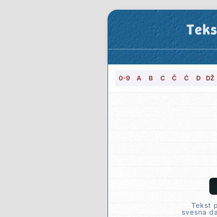
Teks
0-9
A
B
C
Č
Ć
D
DŽ
Tekst 
svesna da 