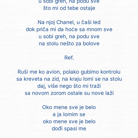
u sobi greh, na podu sve
što mi od tebe ostaje
Na njoj Chanel, u čaši led
dok priča mi da hoće sa mnom sve
u sobi greh, na podu sve
na stolu nešto za bolove
Ref.
Ruši me ko avion, polako gubimo kontrolu
sa kreveta na zid, na kraju lomi se na stolu
daj, više nego što mi traži
sa novom zorom ostale su nove laži
Oko mene sve je belo
a ja lomim se
oko mene sve je belo
dođi spasi me