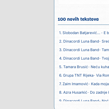
zlato,...
100 novih tekstova
1. Slobodan Batjarević Čobe
E b
2. Dinacordi Luna Band
Sreću zov
3. Dinacordi Luna Band
Tambur
4. Dinacordi Luna Band
Tvoja š
5. Tamara Brusić
Neću kuhat
6. Grupa TNT Rijeka
Via Ro
7. Zaim Imamović
Kada moja
8. Azra Husarkić
Do zadnje 
9. Dinacordi Luna Band
Noć