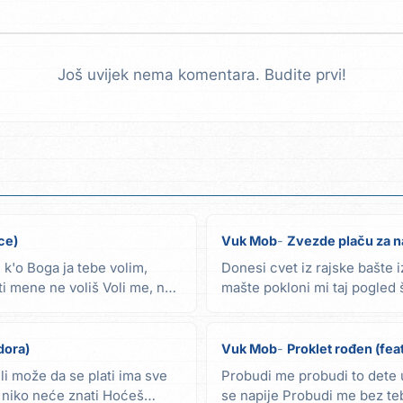
Još uvijek nema komentara. Budite prvi!
ce)
Vuk Mob
Zvezde plaču za na
 k'o Boga ja tebe volim,
Donesi cvet iz rajske bašte i
ti mene ne voliš Voli me, ne
mašte pokloni mi taj pogled š
mrtvo, al'...
dora)
Vuk Mob
Proklet rođen (fea
 li može da se plati ima sve
Probudi me probudi to dete 
o niko neće znati Hoćeš
se napije Probudi me bez teb