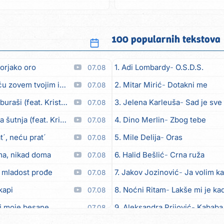
slušam samo...
100 popularnih tekstova
orjako oro
1. Adi Lombardy
O.S.D.S.
07.08
em tvojim imenom (feat. Kristina Smetko)
2. Mitar Mirić
Dotakni me
07.08
aši (feat. Kristina Smetko)
3. Jelena Karleuša
Sad je sve
07.08
utnja (feat. Kristina Smetko)
4. Dino Merlin
Zbog tebe
07.08
´, neću prat´
5. Mile Delija
Oras
07.08
ma, nikad doma
6. Halid Bešlić
Crna ruža
07.08
 mladost prođe
7. Jakov Jozinović
Ja volim ka
07.08
kapi
8. Noćni Ritam
Lakše mi je kad
07.08
i moje besane
9. Aleksandra Prijović
Kababa
07.08