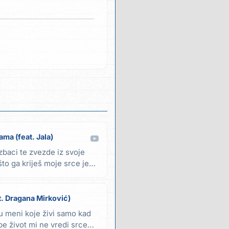
ma (feat. Jala)
zbaci te zvezde iz svoje
to ga kriješ moje srce je
t. Dragana Mirković)
u meni koje živi samo kad
e život mi ne vredi srce