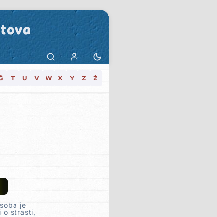
stova
Š
T
U
V
W
X
Y
Z
Ž
soba je
 o strasti,