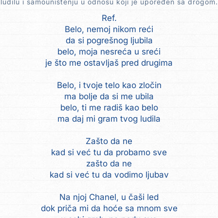
ludilu i samouništenju u odnosu koji je upoređen sa drogom.
Ref.
Belo, nemoj nikom reći
da si pogrešnog ljubila
belo, moja nesreća u sreći
je što me ostavljaš pred drugima
Belo, i tvoje telo kao zločin
ma bolje da si me ubila
belo, ti me radiš kao belo
ma daj mi gram tvog ludila
Zašto da ne
kad si već tu da probamo sve
zašto da ne
kad si već tu da vodimo ljubav
Na njoj Chanel, u čaši led
dok priča mi da hoće sa mnom sve