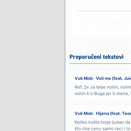
Preporučeni tekstovi
Vuk Mob
Voli me (feat. Jui
Ref. 2x Ja tebe volim, volim
volim k'o Boga jer ti mene, 
voli,...
Vuk Mob
Hijena (feat. Teo
Koliko košta tvoja ljubav da
što ima cenu samo reci i t