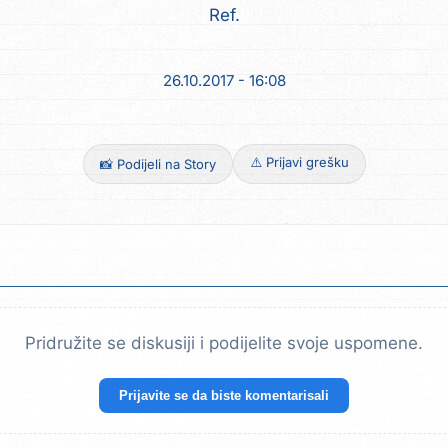
Ref.
26.10.2017 - 16:08
⚠️ Prijavi grešku
📸 Podijeli na Story
Pridružite se diskusiji i podijelite svoje uspomene.
Prijavite se da biste komentarisali