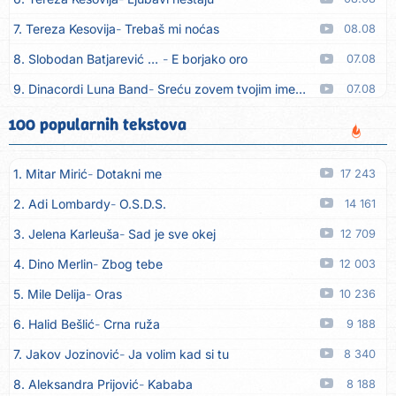
7. Tereza Kesovija
Trebaš mi noćas
08.08
8. Slobodan Batjarević Čobe
E borjako oro
07.08
9. Dinacordi Luna Band
Sreću zovem tvojim imenom (feat. Kristina Smetko)
07.08
10. Dinacordi Luna Band
Tamburaši (feat. Kristina Smetko)
07.08
100 popularnih tekstova
11. Dinacordi Luna Band
Tvoja šutnja (feat. Kristina Smetko)
07.08
1. Mitar Mirić
Dotakni me
17 243
12. Tamara Brusić
Neću kuhat´, neću prat´
07.08
2. Adi Lombardy
O.S.D.S.
14 161
13. Grupa TNT Rijeka
Via Roma, nikad doma
07.08
3. Jelena Karleuša
Sad je sve okej
12 709
14. Zaim Imamović
Kada moja mladost prođe
07.08
4. Dino Merlin
Zbog tebe
12 003
15. Azra Husarkić
Do zadnje kapi
07.08
5. Mile Delija
Oras
10 236
16. Dinacordi Luna Band
Noći moje besane
07.08
6. Halid Bešlić
Crna ruža
9 188
17. Pet za 5
Pozdravi mi Stubicu
07.08
7. Jakov Jozinović
Ja volim kad si tu
8 340
18. Dinacordi Luna Band
Anđeo moj
07.08
8. Aleksandra Prijović
Kababa
8 188
19. Vesna Kartuš
Vrati se
07.08