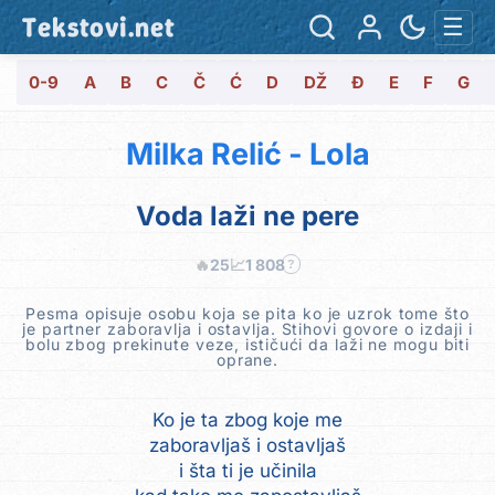
Tekstovi.net
☰
0-9
A
B
C
Č
Ć
D
DŽ
Đ
E
F
G
Milka Relić - Lola
Voda laži ne pere
🔥
25
📈
1 808
?
Pesma opisuje osobu koja se pita ko je uzrok tome što
je partner zaboravlja i ostavlja. Stihovi govore o izdaji i
bolu zbog prekinute veze, ističući da laži ne mogu biti
oprane.
Ko je ta zbog koje me
zaboravljaš i ostavljaš
i šta ti je učinila