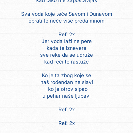
kad tako me zapostavljaš
Sva voda koje teče Savom i Dunavom
oprati te neće više preda mnom
Ref. 2x
Jer voda laži ne pere
kada te iznevere
sve reke da se udruže
kad reči te rastuže
Ko je ta zbog koje se
naš rođendan ne slavi
i ko je otrov sipao
u pehar naše ljubavi
Ref. 2x
Ref. 2x