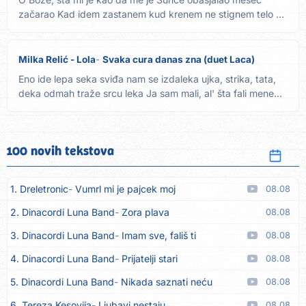
začarao Kad idem zastanem kud krenem ne stignem telo mi
uzdiše k'o...
Milka Relić - Lola
Svaka cura danas zna (duet Laca)
Eno ide lepa seka sviđa nam se izdaleka ujka, strika, tata,
deka odmah traže srcu leka Ja sam mali, al' šta fali mene...
100 novih tekstova
1. Dreletronic
Vumrl mi je pajcek moj
08.08
2. Dinacordi Luna Band
Zora plava
08.08
3. Dinacordi Luna Band
Imam sve, fališ ti
08.08
4. Dinacordi Luna Band
Prijatelji stari
08.08
5. Dinacordi Luna Band
Nikada saznati neću
08.08
6. Tereza Kesovija
Ljubavi nestaju
08.08