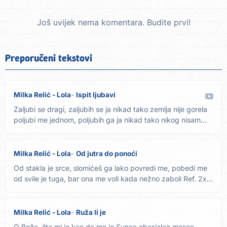
Još uvijek nema komentara. Budite prvi!
Preporučeni tekstovi
Milka Relić - Lola
Ispit ljubavi
Zaljubi se dragi, zaljubih se ja nikad tako zemlja nije gorela
poljubi me jednom, poljubih ga ja nikad tako nikog nisam...
Milka Relić - Lola
Od jutra do ponoći
Od stakla je srce, slomićeš ga lako povredi me, pobedi me
od svile je tuga, bar ona me voli kada nežno zaboli Ref. 2x...
Milka Relić - Lola
Ruža li je
O Bože, šta mi je kao da me je Sunce obasjalao mesec