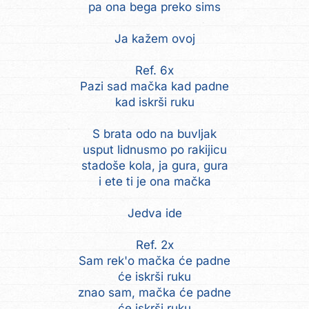
pa ona bega preko sims
Ja kažem ovoj
Ref. 6x
Pazi sad mačka kad padne
kad iskrši ruku
S brata odo na buvljak
usput lidnusmo po rakijicu
stadoše kola, ja gura, gura
i ete ti je ona mačka
Jedva ide
Ref. 2x
Sam rek'o mačka će padne
će iskrši ruku
znao sam, mačka će padne
će iskrši ruku