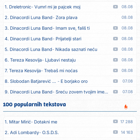
1. Dreletronic
Vumrl mi je pajcek moj
08.08
2. Dinacordi Luna Band
Zora plava
08.08
3. Dinacordi Luna Band
Imam sve, fališ ti
08.08
4. Dinacordi Luna Band
Prijatelji stari
08.08
5. Dinacordi Luna Band
Nikada saznati neću
08.08
6. Tereza Kesovija
Ljubavi nestaju
08.08
7. Tereza Kesovija
Trebaš mi noćas
08.08
8. Slobodan Batjarević Čobe
E borjako oro
07.08
9. Dinacordi Luna Band
Sreću zovem tvojim imenom (feat. Kristina Smetko)
07.08
10. Dinacordi Luna Band
Tamburaši (feat. Kristina Smetko)
07.08
100 popularnih tekstova
11. Dinacordi Luna Band
Tvoja šutnja (feat. Kristina Smetko)
07.08
1. Mitar Mirić
Dotakni me
17 288
12. Tamara Brusić
Neću kuhat´, neću prat´
07.08
2. Adi Lombardy
O.S.D.S.
14 163
13. Grupa TNT Rijeka
Via Roma, nikad doma
07.08