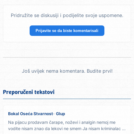
Pridružite se diskusiji i podijelite svoje uspomene.
Prijavite se da biste komentarisali
Još uvijek nema komentara. Budite prvi!
Preporučeni tekstovi
Bokal Oseća Stvarnost
Glup
Na pijacu prodavam čarape, noževi i analgin nemoj me
vodite nisam znao da lekovi ne smem Ja nisam kriminalac ja