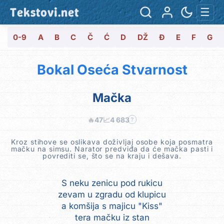
Tekstovi.net
☰
0-9
A
B
C
Č
Ć
D
DŽ
Đ
E
F
G
Bokal Oseća Stvarnost
Mačka
🔥
47
📈
4 683
?
Kroz stihove se oslikava doživljaj osobe koja posmatra
mačku na simsu. Narator predviđa da će mačka pasti i
povrediti se, što se na kraju i dešava.
S neku zenicu pod rukicu
zevam u zgradu od klupicu
a komšija s majicu "Kiss"
tera mačku iz stan