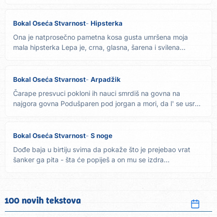
sam...
Bokal Oseća Stvarnost
Hipsterka
Ona je natprosečno pametna kosa gusta umršena moja
mala hipsterka Lepa je, crna, glasna, šarena i svilena
marama...
Bokal Oseća Stvarnost
Arpadžik
Čarape presvuci pokloni ih nauci smrdiš na govna na
najgora govna Podušparen pod jorgan a mori, da l' se usra
u san...
Bokal Oseća Stvarnost
S noge
Dođe baja u birtiju svima da pokaže što je prejebao vrat
šanker ga pita - šta će popiješ a on mu se izdra
pravoslavlje,...
100 novih tekstova