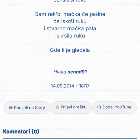
Sam rek'o, mačka će padne
će iskrši ruku
i stvarno mačka pala
iskršila ruku
Gde li je gledala
Hvala
nenad91
14.09.2014 - 18:17
⚠️ Prijavi grešku
📺 Dodaj YouTube
📸 Podijeli na Story
Komentari (0)