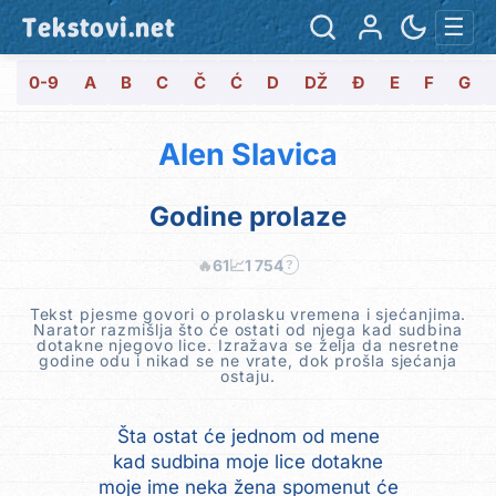
Tekstovi.net
☰
0-9
A
B
C
Č
Ć
D
DŽ
Đ
E
F
G
Alen Slavica
Godine prolaze
🔥
61
📈
1 754
?
Tekst pjesme govori o prolasku vremena i sjećanjima.
Narator razmišlja što će ostati od njega kad sudbina
dotakne njegovo lice. Izražava se želja da nesretne
godine odu i nikad se ne vrate, dok prošla sjećanja
ostaju.
Šta ostat će jednom od mene
kad sudbina moje lice dotakne
moje ime neka žena spomenut će