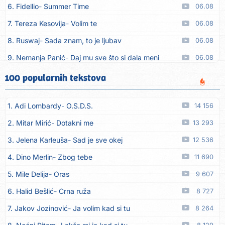
6. Fidellio
Summer Time
06.08
7. Tereza Kesovija
Volim te
06.08
8. Ruswaj
Sada znam, to je ljubav
06.08
9. Nemanja Panić
Daj mu sve što si dala meni
06.08
10. Gustafi
Imala je oči pospane
06.08
100 popularnih tekstova
11. Marko Nedug
Pjesma za tebe
06.08
1. Adi Lombardy
O.S.D.S.
14 156
12. Bruno Krajcar
Pozitiva
06.08
2. Mitar Mirić
Dotakni me
13 293
13. Bruno Krajcar
Za nas
06.08
3. Jelena Karleuša
Sad je sve okej
12 536
14. Tereza Kesovija
Da li ću moći
06.08
4. Dino Merlin
Zbog tebe
11 690
15. Lidija Bačić
Neka se vino toči (Nazdravlje)
06.08
5. Mile Delija
Oras
9 607
16. Karin Kuljanić
Nisi zavridel
06.08
6. Halid Bešlić
Crna ruža
8 727
17. Tamara Brusić
Nigdi ni lipo ko doma
06.08
7. Jakov Jozinović
Ja volim kad si tu
8 264
18. Tamara Brusić
Biž´mo ća
06.08