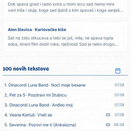
Dok spava grad i radio svira u mom srcu sad nema mira
vani kiša i oluja, koga sad ljubiš s kim spavaš i koga sanjaš
Dao...
Alen Slavica
Karlovačke kiše
Sat na zidu otkucava a tebi se još, mila, ne spava topla
soba, strani film dodir ruke, nježnosti Sad je neko drugo...
100 novih tekstova
1. Dinacordi Luna Band
Noći moje besane
07.08
2. Pet za 5
Pozdravi mi Stubicu
07.08
3. Dinacordi Luna Band
Anđeo moj
07.08
4. Vesna Kartuš
Vrati se
07.08
5. Severina
Pozovi me ti (Anksiozna)
06.08