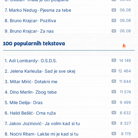
7. Marko Nedug
Pjesma za tebe
06.08
8. Bruno Krajcar
Pozitiva
06.08
9. Bruno Krajcar
Za nas
06.08
10. Tereza Kesovija
Da li ću moći
06.08
100 popularnih tekstova
11. Lidija Bačić
Neka se vino toči (Nazdravlje)
06.08
1. Adi Lombardy
O.S.D.S.
14 149
12. Karin Kuljanić
Nisi zavridel
06.08
2. Jelena Karleuša
Sad je sve okej
12 464
13. Tamara Brusić
Nigdi ni lipo ko doma
06.08
3. Mitar Mirić
Dotakni me
11 844
14. Tamara Brusić
Biž´mo ća
06.08
4. Dino Merlin
Zbog tebe
11 574
15. Rusko Richie
Bila si, bila
06.08
5. Mile Delija
Oras
9 499
16. Rusko Richie
Ti i ja
06.08
6. Halid Bešlić
Crna ruža
8 632
17. Azra Husarkić
Ako treba
06.08
7. Jakov Jozinović
Ja volim kad si tu
8 327
18. Azra Husarkić
Ljubavnice
06.08
8. Noćni Ritam
Lakše mi je kad si tu
8 179
19. Azra Husarkić
Zakon jačeg
06.08