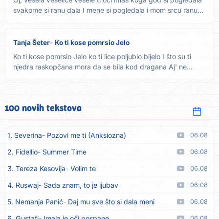
svakome si ranu dala I mene si pogledala i mom srcu ranu...
Tanja Šeter
Ko ti kose pomrsio Jelo
Ko ti kose pomrsio Jelo ko ti lice poljubio bijelo I što su ti
njedra raskopčana mora da se bila kod dragana Aj' ne...
100 novih tekstova
1. Severina
Pozovi me ti (Anksiozna)
06.08
2. Fidellio
Summer Time
06.08
3. Tereza Kesovija
Volim te
06.08
4. Ruswaj
Sada znam, to je ljubav
06.08
5. Nemanja Panić
Daj mu sve što si dala meni
06.08
6. Gustafi
Imala je oči pospane
06.08