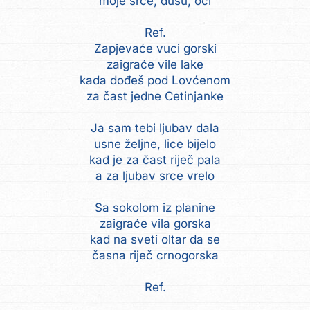
moje srce, dušu, oči
Ref.
Zapjevaće vuci gorski
zaigraće vile lake
kada dođeš pod Lovćenom
za čast jedne Cetinjanke
Ja sam tebi ljubav dala
usne željne, lice bijelo
kad je za čast riječ pala
a za ljubav srce vrelo
Sa sokolom iz planine
zaigraće vila gorska
kad na sveti oltar da se
časna riječ crnogorska
Ref.