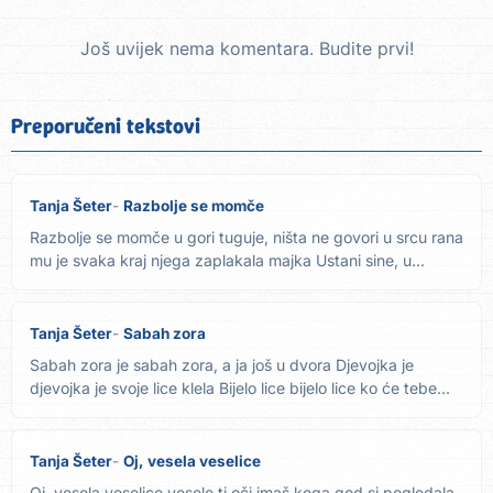
Još uvijek nema komentara. Budite prvi!
Preporučeni tekstovi
Tanja Šeter
Razbolje se momče
Razbolje se momče u gori tuguje, ništa ne govori u srcu rana
mu je svaka kraj njega zaplakala majka Ustani sine, u...
Tanja Šeter
Sabah zora
Sabah zora je sabah zora, a ja još u dvora Djevojka je
djevojka je svoje lice klela Bijelo lice bijelo lice ko će tebe...
Tanja Šeter
Oj, vesela veselice
Oj, vesela veselice vesele ti oči imaš koga god si pogledala