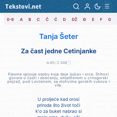
Tekstovi.net
☰
0-9
A
B
C
Č
Ć
D
DŽ
Đ
E
F
G
Tanja Šeter
Za čast jedne Cetinjanke
🔥
41
📈
2 346
?
Pjesma opisuje osobu koja daje ljubav i srce. Stihovi
govore o časti i obećanju, smještenom u crnogorski
pejzaž, pod Lovćenom, sa motivima gorskih vukova i
vila.
U proljeće kad orosi
priroda što život toči
k'o za buket nabrao si