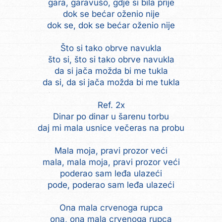
gara, garavušo, gdje si bila prije
dok se bećar oženio nije
dok se, dok se bećar oženio nije
Što si tako obrve navukla
što si, što si tako obrve navukla
da si jača možda bi me tukla
da si, da si jača možda bi me tukla
Ref. 2x
Dinar po dinar u šarenu torbu
daj mi mala usnice večeras na probu
Mala moja, pravi prozor veći
mala, mala moja, pravi prozor veći
poderao sam leđa ulazeći
pode, poderao sam leđa ulazeći
Ona mala crvenoga rupca
ona, ona mala crvenoga rupca