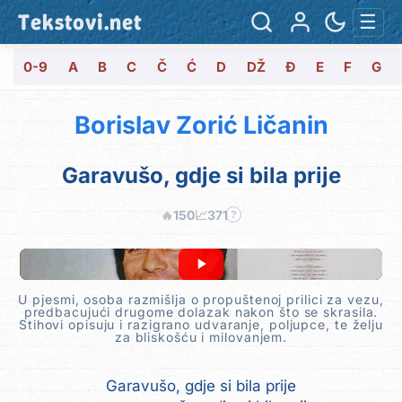
Tekstovi.net
☰
0-9
A
B
C
Č
Ć
D
DŽ
Đ
E
F
G
Borislav Zorić Ličanin
Garavušo, gdje si bila prije
🔥
150
📈
371
?
U pjesmi, osoba razmišlja o propuštenoj prilici za vezu,
predbacujući drugome dolazak nakon što se skrasila.
Stihovi opisuju i razigrano udvaranje, poljupce, te želju
za bliskošću i milovanjem.
Garavušo, gdje si bila prije