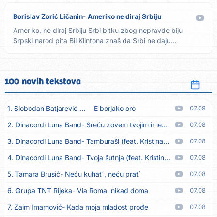
Borislav Zorić Ličanin
Ameriko ne diraj Srbiju
Ameriko, ne diraj Srbiju Srbi bitku zbog nepravde biju
Srpski narod pita Bil Klintona znaš da Srbi ne daju
pardona...
100 novih tekstova
1. Slobodan Batjarević Čobe
E borjako oro
07.08
2. Dinacordi Luna Band
Sreću zovem tvojim imenom (feat. Kristina Smetko)
07.08
3. Dinacordi Luna Band
Tamburaši (feat. Kristina Smetko)
07.08
4. Dinacordi Luna Band
Tvoja šutnja (feat. Kristina Smetko)
07.08
5. Tamara Brusić
Neću kuhat´, neću prat´
07.08
6. Grupa TNT Rijeka
Via Roma, nikad doma
07.08
7. Zaim Imamović
Kada moja mladost prođe
07.08