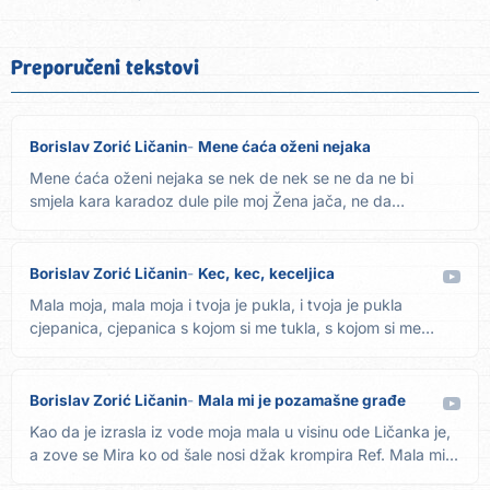
Preporučeni tekstovi
Borislav Zorić Ličanin
Mene ćaća oženi nejaka
Mene ćaća oženi nejaka se nek de nek se ne da ne bi
smjela kara karadoz dule pile moj Žena jača, ne da
pokrivača se nek...
Borislav Zorić Ličanin
Kec, kec, keceljica
Mala moja, mala moja i tvoja je pukla, i tvoja je pukla
cjepanica, cjepanica s kojom si me tukla, s kojom si me
tukla...
Borislav Zorić Ličanin
Mala mi je pozamašne građe
Kao da je izrasla iz vode moja mala u visinu ode Ličanka je,
a zove se Mira ko od šale nosi džak krompira Ref. Mala mi...