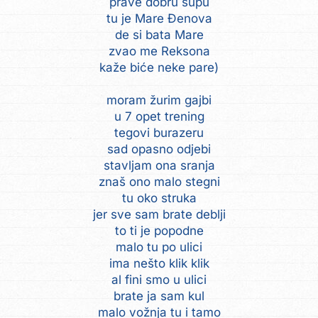
prave dobru supu
tu je Mare Đenova
de si bata Mare
zvao me Reksona
kaže biće neke pare)
moram žurim gajbi
u 7 opet trening
tegovi burazeru
sad opasno odjebi
stavljam ona sranja
znaš ono malo stegni
tu oko struka
jer sve sam brate deblji
to ti je popodne
malo tu po ulici
ima nešto klik klik
al fini smo u ulici
brate ja sam kul
malo vožnja tu i tamo