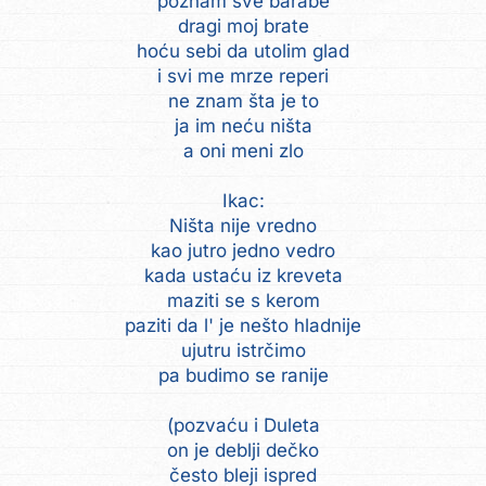
poznam sve barabe
dragi moj brate
hoću sebi da utolim glad
i svi me mrze reperi
ne znam šta je to
ja im neću ništa
a oni meni zlo
Ikac:
Ništa nije vredno
kao jutro jedno vedro
kada ustaću iz kreveta
maziti se s kerom
paziti da l' je nešto hladnije
ujutru istrčimo
pa budimo se ranije
(pozvaću i Duleta
on je deblji dečko
često bleji ispred