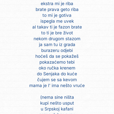
ekstra mi je riba
brate prava geto riba
to mi je gotiva
ispegla me uvek
al takav ti je fazon brate
to ti je bre život
nekom drugom stazom
ja sam tu iz grada
burazeru odjebi
hoćeš da se pokažeš
pokazaćemo tebi
oko ručka krenem
do Senjaka do kuće
čujem se sa kevom
mama je l' ima nešto vruće
(nema sine ništa
kupi nešto usput
u Srpskoj kafani