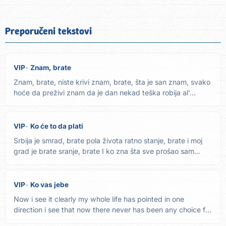
Preporučeni tekstovi
VIP
Znam, brate
Znam, brate, niste krivi znam, brate, šta je san znam, svako
hoće da preživi znam da je dan nekad teška robija al'...
VIP
Ko će to da plati
Srbija je smrad, brate pola života ratno stanje, brate i moj
grad je brate sranje, brate I ko zna šta sve prošao sam...
VIP
Ko vas jebe
Now i see it clearly my whole life has pointed in one
direction i see that now there never has been any choice for
me...