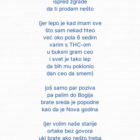
ispred zgrade
da ti prodam nešto
(jer lepo je kad imam sve
što sam nekad hteo
već oko pola 6 sedim
varim s THC-om
u buksni gram ceo
i svet je tako lep
da bih mu poklonio
dan ceo da smem)
još samo par poziva
pa palim do Bogija
brate sreda je popodne
kao da je Nova godina
(jer volim naše starije
ortake bez govora
uki brate ako nešto treba