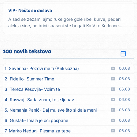
VIP
Nešto se dešava
A sad se zezam, ajmo ruke gore gole ribe, kurve, pederi
aleluja sine, ne brini spaseni ste bogati Ko Vito Korleone
svi...
100 novih tekstova
1. Severina
Pozovi me ti (Anksiozna)
06.08
2. Fidellio
Summer Time
06.08
3. Tereza Kesovija
Volim te
06.08
4. Ruswaj
Sada znam, to je ljubav
06.08
5. Nemanja Panić
Daj mu sve što si dala meni
06.08
6. Gustafi
Imala je oči pospane
06.08
7. Marko Nedug
Pjesma za tebe
06.08