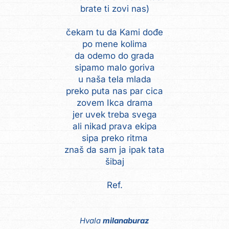
brate ti zovi nas)
čekam tu da Kami dođe
po mene kolima
da odemo do grada
sipamo malo goriva
u naša tela mlada
preko puta nas par cica
zovem Ikca drama
jer uvek treba svega
ali nikad prava ekipa
sipa preko ritma
znaš da sam ja ipak tata
šibaj
Ref.
Hvala
milanaburaz