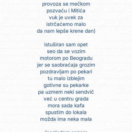
provoza se mečkom
pozvaću i Mitića
vuk je uvek za
istrčaćemo malo
da nam lepše krene dan)
istuširan sam opet
seo da se vozim
motorom po Beogradu
jer se saobraćaja grozim
pozdravljam po pekari
tu malo izblejim
gotivne su pekarke
pa uzmem neki sendvič
već u centru grada
mora sada kafa
spustim do lokala
možda ima neka mala