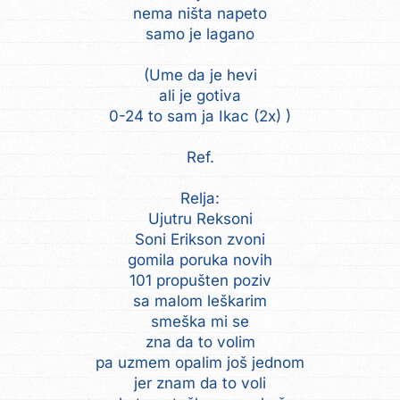
nema ništa napeto
samo je lagano
(Ume da je hevi
ali je gotiva
0-24 to sam ja Ikac (2x) )
Ref.
Relja:
Ujutru Reksoni
Soni Erikson zvoni
gomila poruka novih
101 propušten poziv
sa malom leškarim
smeška mi se
zna da to volim
pa uzmem opalim još jednom
jer znam da to voli