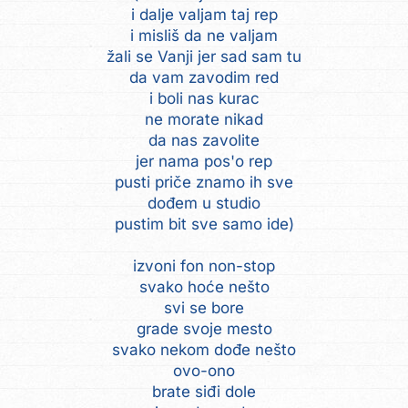
i dalje valjam taj rep
i misliš da ne valjam
žali se Vanji jer sad sam tu
da vam zavodim red
i boli nas kurac
ne morate nikad
da nas zavolite
jer nama pos'o rep
pusti priče znamo ih sve
dođem u studio
pustim bit sve samo ide)
izvoni fon non-stop
svako hoće nešto
svi se bore
grade svoje mesto
svako nekom dođe nešto
ovo-ono
brate siđi dole