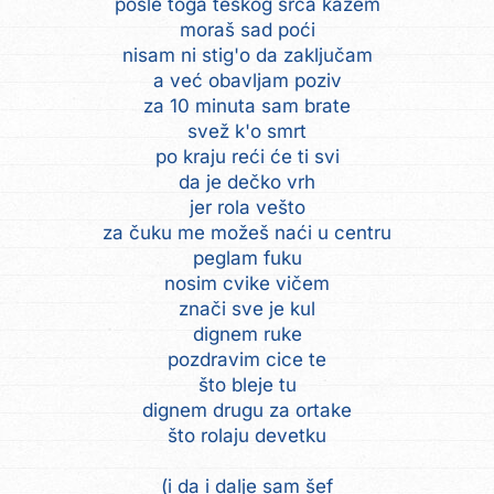
posle toga teškog srca kažem
moraš sad poći
nisam ni stig'o da zaključam
a već obavljam poziv
za 10 minuta sam brate
svež k'o smrt
po kraju reći će ti svi
da je dečko vrh
jer rola vešto
za čuku me možeš naći u centru
peglam fuku
nosim cvike vičem
znači sve je kul
dignem ruke
pozdravim cice te
što bleje tu
dignem drugu za ortake
što rolaju devetku
(i da i dalje sam šef