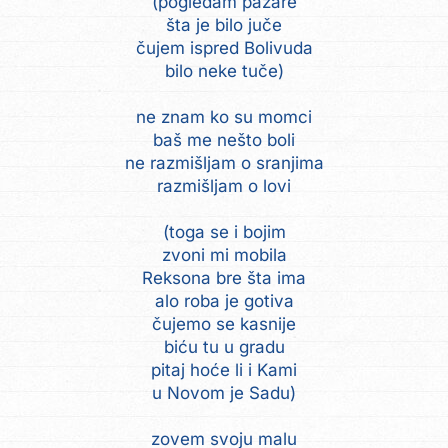
(pogledam pazare
šta je bilo juče
čujem ispred Bolivuda
bilo neke tuče)
ne znam ko su momci
baš me nešto boli
ne razmišljam o sranjima
razmišljam o lovi
(toga se i bojim
zvoni mi mobila
Reksona bre šta ima
alo roba je gotiva
čujemo se kasnije
biću tu u gradu
pitaj hoće li i Kami
u Novom je Sadu)
zovem svoju malu