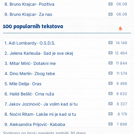
8. Bruno Krajcar
Pozitiva
06.08
9. Bruno Krajcar
Za nas
06.08
10. Tereza Kesovija
Da li ću moći
06.08
100 popularnih tekstova
11. Lidija Bačić
Neka se vino toči (Nazdravlje)
06.08
1. Adi Lombardy
O.S.D.S.
14 149
12. Karin Kuljanić
Nisi zavridel
06.08
2. Jelena Karleuša
Sad je sve okej
12 464
13. Tamara Brusić
Nigdi ni lipo ko doma
06.08
3. Mitar Mirić
Dotakni me
11 844
14. Tamara Brusić
Biž´mo ća
06.08
4. Dino Merlin
Zbog tebe
11 574
15. Rusko Richie
Bila si, bila
06.08
5. Mile Delija
Oras
9 499
16. Rusko Richie
Ti i ja
06.08
6. Halid Bešlić
Crna ruža
8 632
17. Azra Husarkić
Ako treba
06.08
7. Jakov Jozinović
Ja volim kad si tu
8 327
18. Azra Husarkić
Ljubavnice
06.08
8. Noćni Ritam
Lakše mi je kad si tu
8 179
19. Azra Husarkić
Zakon jačeg
06.08
9. Aleksandra Prijović
Kababa
7 898
20. Azra Husarkić
Premalo
06.08
Sortirano po broju pregleda zadnjih 30 dana.