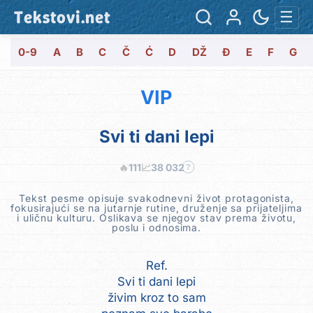
Tekstovi.net
☰
0-9
A
B
C
Č
Ć
D
DŽ
Đ
E
F
G
VIP
Svi ti dani lepi
🔥
111
📈
38 032
?
Tekst pesme opisuje svakodnevni život protagonista,
fokusirajući se na jutarnje rutine, druženje sa prijateljima
i uličnu kulturu. Oslikava se njegov stav prema životu,
poslu i odnosima.
Ref.
Svi ti dani lepi
živim kroz to sam