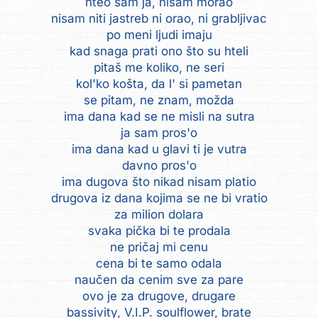
hteo sam ja, nisam morao
nisam niti jastreb ni orao, ni grabljivac
po meni ljudi imaju
kad snaga prati ono što su hteli
pitaš me koliko, ne seri
kol'ko košta, da l' si pametan
se pitam, ne znam, možda
ima dana kad se ne misli na sutra
ja sam pros'o
ima dana kad u glavi ti je vutra
davno pros'o
ima dugova što nikad nisam platio
drugova iz dana kojima se ne bi vratio
za milion dolara
svaka pička bi te prodala
ne pričaj mi cenu
cena bi te samo odala
naučen da cenim sve za pare
ovo je za drugove, drugare
bassivity, V.I.P. soulflower, brate