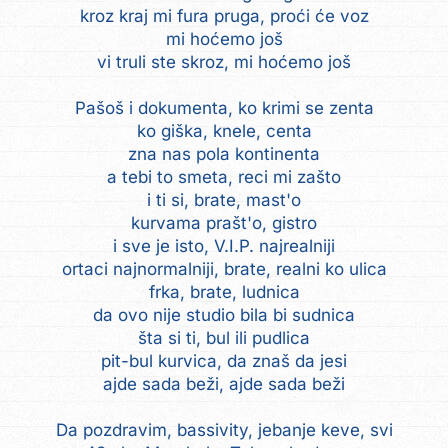
kroz kraj mi fura pruga, proći će voz
mi hoćemo još
vi truli ste skroz, mi hoćemo još
Pašoš i dokumenta, ko krimi se zenta
ko giška, knele, centa
zna nas pola kontinenta
a tebi to smeta, reci mi zašto
i ti si, brate, mast'o
kurvama prašt'o, gistro
i sve je isto, V.I.P. najrealniji
ortaci najnormalniji, brate, realni ko ulica
frka, brate, ludnica
da ovo nije studio bila bi sudnica
šta si ti, bul ili pudlica
pit-bul kurvica, da znaš da jesi
ajde sada beži, ajde sada beži
Da pozdravim, bassivity, jebanje keve, svi