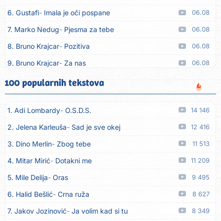
6. Gustafi
Imala je oči pospane
06.08
7. Marko Nedug
Pjesma za tebe
06.08
8. Bruno Krajcar
Pozitiva
06.08
9. Bruno Krajcar
Za nas
06.08
10. Tereza Kesovija
Da li ću moći
06.08
100 popularnih tekstova
11. Lidija Bačić
Neka se vino toči (Nazdravlje)
06.08
1. Adi Lombardy
O.S.D.S.
14 146
12. Karin Kuljanić
Nisi zavridel
06.08
2. Jelena Karleuša
Sad je sve okej
12 416
13. Tamara Brusić
Nigdi ni lipo ko doma
06.08
3. Dino Merlin
Zbog tebe
11 513
14. Tamara Brusić
Biž´mo ća
06.08
4. Mitar Mirić
Dotakni me
11 209
15. Rusko Richie
Bila si, bila
06.08
5. Mile Delija
Oras
9 495
16. Rusko Richie
Ti i ja
06.08
6. Halid Bešlić
Crna ruža
8 627
17. Azra Husarkić
Ako treba
06.08
7. Jakov Jozinović
Ja volim kad si tu
8 349
18. Azra Husarkić
Ljubavnice
06.08