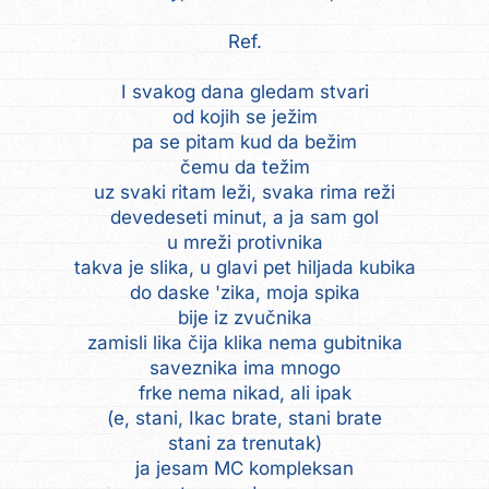
Ref.
I svakog dana gledam stvari
od kojih se ježim
pa se pitam kud da bežim
čemu da težim
uz svaki ritam leži, svaka rima reži
devedeseti minut, a ja sam gol
u mreži protivnika
takva je slika, u glavi pet hiljada kubika
do daske 'zika, moja spika
bije iz zvučnika
zamisli lika čija klika nema gubitnika
saveznika ima mnogo
frke nema nikad, ali ipak
(e, stani, Ikac brate, stani brate
stani za trenutak)
ja jesam MC kompleksan