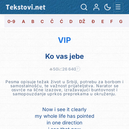
Tekstovi.net
☰
0-9
A
B
C
Č
Ć
D
DŽ
Đ
E
F
G
VIP
Ko vas jebe
🔥
50
📈
26 640
?
Pesma opisuje težak život u Srbiji, potrebu za borbom i
samostalnošću, te važnost prijateljstva. Narator se
osvrće na lične izazove, izražavajući buntovnost i
samopouzdanje uprkos preprekama u okruženju.
Now i see it clearly
my whole life has pointed
in one direction