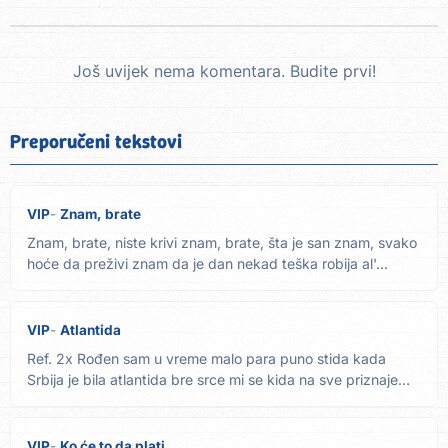
Još uvijek nema komentara. Budite prvi!
Preporučeni tekstovi
VIP
Znam, brate
Znam, brate, niste krivi znam, brate, šta je san znam, svako
hoće da preživi znam da je dan nekad teška robija al'...
VIP
Atlantida
Ref. 2x Rođen sam u vreme malo para puno stida kada
Srbija je bila atlantida bre srce mi se kida na sve priznajem
al...
VIP
Ko će to da plati