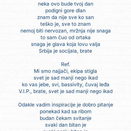
neka ovo bude tvoj dan
podigni gore dlan
znam da nije sve ko san
teško je, sve to znam
nemoj biti nervozan, mržnja nije snaga
to sam čuo od ortaka
snaga je glava koja lovu valja
Srbija je socijala, brate
Ref.
Mi smo najjači, ekipa stigla
svet je sad manji nego ikad
ko vas jebe, svi, bassivity, čuvaj leđa
V.I.P., brate, svet je sad manji nego ikad
Odakle vadim inspiracije je dobro pitanje
ponekad kad sa ribom
budan čekam svitanje
svaki dan bitan je