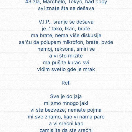
43 zla, Marchelo, Tokyo, bad copy
svi znate šta se dešava
V.I.P., sranje se dešava
je l' tako, Ikac, brate
ma brate, nema više diskusije
sa'ću da polupam mikrofon, brate, ovde
nemoj, reksona, smiri se
a vi što mrzite
ma pušite kurac svi
vidim svetlo gde je mrak
Ref.
Sve je do jaja
mi smo mnogo jaki
vi ste bezveze, nemate pojma
mi sve znamo, kao vi nama pare
a vi srećni kao