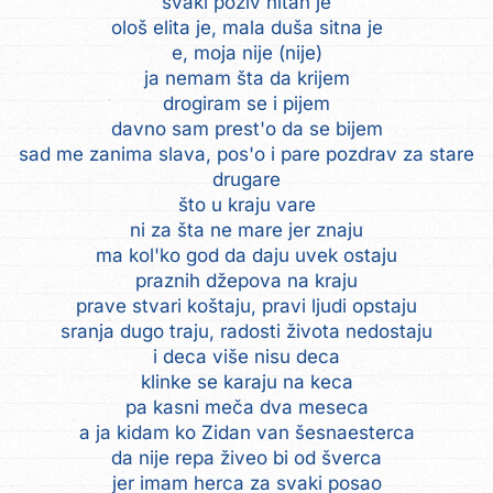
svaki poziv hitan je
ološ elita je, mala duša sitna je
e, moja nije (nije)
ja nemam šta da krijem
drogiram se i pijem
davno sam prest'o da se bijem
sad me zanima slava, pos'o i pare pozdrav za stare
drugare
što u kraju vare
ni za šta ne mare jer znaju
ma kol'ko god da daju uvek ostaju
praznih džepova na kraju
prave stvari koštaju, pravi ljudi opstaju
sranja dugo traju, radosti života nedostaju
i deca više nisu deca
klinke se karaju na keca
pa kasni meča dva meseca
a ja kidam ko Zidan van šesnaesterca
da nije repa živeo bi od šverca
jer imam herca za svaki posao