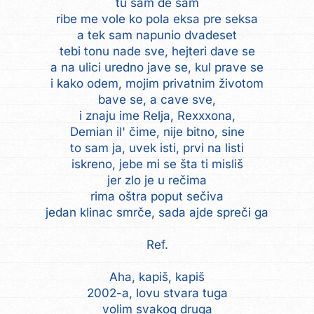
tu sam de sam
ribe me vole ko pola eksa pre seksa
a tek sam napunio dvadeset
tebi tonu nade sve, hejteri dave se
a na ulici uredno jave se, kul prave se
i kako odem, mojim privatnim životom
bave se, a cave sve,
i znaju ime Relja, Rexxxona,
Demian il' čime, nije bitno, sine
to sam ja, uvek isti, prvi na listi
iskreno, jebe mi se šta ti misliš
jer zlo je u rečima
rima oštra poput sečiva
jedan klinac smrče, sada ajde spreči ga
Ref.
Aha, kapiš, kapiš
2002-a, lovu stvara tuga
volim svakog druga