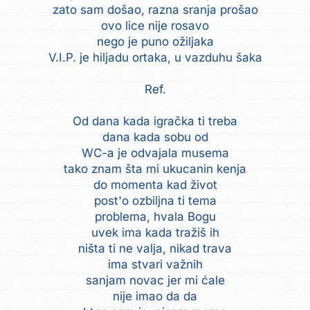
zato sam došao, razna sranja prošao
ovo lice nije rosavo
nego je puno ožiljaka
V.I.P. je hiljadu ortaka, u vazduhu šaka
Ref.
Od dana kada igračka ti treba
dana kada sobu od
WC-a je odvajala musema
tako znam šta mi ukucanin kenja
do momenta kad život
post'o ozbiljna ti tema
problema, hvala Bogu
uvek ima kada tražiš ih
ništa ti ne valja, nikad trava
ima stvari važnih
sanjam novac jer mi ćale
nije imao da da