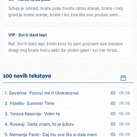
Srbija je smrad, brate pola života ratno stanje, brate i moj
grad je brate sranje, brate I ko zna šta sve prošao sam...
VIP
Svi ti dani lepi
Ref. Svi ti dani lepi živim kroz to sam poznam sve barabe
dragi moj brate hoću sebi da utolim glad i svi me mrze
reperi...
100 novih tekstova
1. Severina
Pozovi me ti (Anksiozna)
06.08
2. Fidellio
Summer Time
06.08
3. Tereza Kesovija
Volim te
06.08
4. Ruswaj
Sada znam, to je ljubav
06.08
5. Nemanja Panić
Daj mu sve što si dala meni
06.08