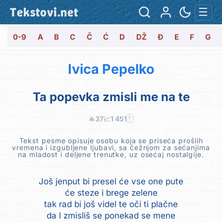
Tekstovi.net
☰
0-9
A
B
C
Č
Ć
D
DŽ
Đ
E
F
G
Ivica Pepelko
Ta popevka zmisli me na te
🔥
37
📈
1 451
?
Tekst pesme opisuje osobu koja se priseća prošlih
vremena i izgubljene ljubavi, sa čežnjom za sećanjima
na mladost i deljene trenutke, uz osećaj nostalgije.
Još jenput bi presel će vse one pute
će steze i brege zelene
tak rad bi još videl te oči ti plačne
da l zmisliš se ponekad se mene