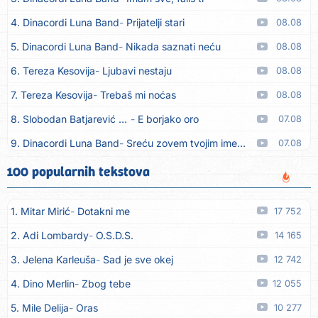
4. Dinacordi Luna Band
Prijatelji stari
08.08
5. Dinacordi Luna Band
Nikada saznati neću
08.08
6. Tereza Kesovija
Ljubavi nestaju
08.08
7. Tereza Kesovija
Trebaš mi noćas
08.08
8. Slobodan Batjarević Čobe
E borjako oro
07.08
9. Dinacordi Luna Band
Sreću zovem tvojim imenom (feat. Kristina Smetko)
07.08
10. Dinacordi Luna Band
Tamburaši (feat. Kristina Smetko)
07.08
100 popularnih tekstova
11. Dinacordi Luna Band
Tvoja šutnja (feat. Kristina Smetko)
07.08
1. Mitar Mirić
Dotakni me
17 752
12. Tamara Brusić
Neću kuhat´, neću prat´
07.08
2. Adi Lombardy
O.S.D.S.
14 165
13. Grupa TNT Rijeka
Via Roma, nikad doma
07.08
3. Jelena Karleuša
Sad je sve okej
12 742
14. Zaim Imamović
Kada moja mladost prođe
07.08
4. Dino Merlin
Zbog tebe
12 055
15. Azra Husarkić
Do zadnje kapi
07.08
5. Mile Delija
Oras
10 277
16. Dinacordi Luna Band
Noći moje besane
07.08