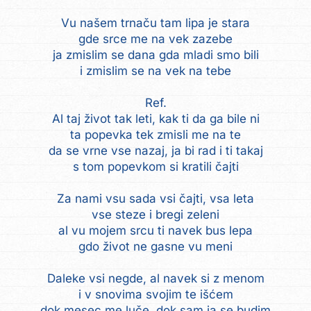
Vu našem trnaču tam lipa je stara
gde srce me na vek zazebe
ja zmislim se dana gda mladi smo bili
i zmislim se na vek na tebe
Ref.
Al taj život tak leti, kak ti da ga bile ni
ta popevka tek zmisli me na te
da se vrne vse nazaj, ja bi rad i ti takaj
s tom popevkom si kratili čajti
Za nami vsu sada vsi čajti, vsa leta
vse steze i bregi zeleni
al vu mojem srcu ti navek bus lepa
gdo život ne gasne vu meni
Daleke vsi negde, al navek si z menom
i v snovima svojim te išćem
dok mesec me luče, dok sam ja se budim