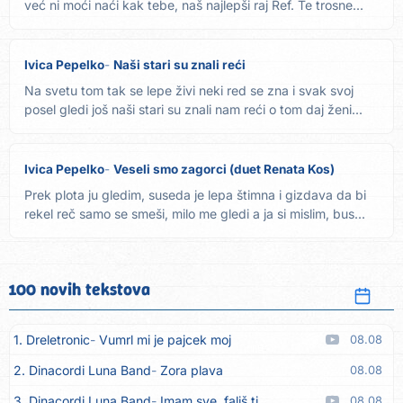
već ni moći naći kak tebe, naš najlepši raj Ref. Te trosne...
Ivica Pepelko
Naši stari su znali reći
Na svetu tom tak se lepe živi neki red se zna i svak svoj
posel gledi još naši stari su znali nam reći o tom daj ženi...
Ivica Pepelko
Veseli smo zagorci (duet Renata Kos)
Prek plota ju gledim, suseda je lepa štimna i gizdava da bi
rekel reč samo se smeši, milo me gledi a ja si mislim, bus...
100 novih tekstova
1. Dreletronic
Vumrl mi je pajcek moj
08.08
2. Dinacordi Luna Band
Zora plava
08.08
3. Dinacordi Luna Band
Imam sve, fališ ti
08.08