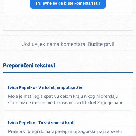
Prijavite se da biste komentarisali
Još uvijek nema komentara. Budite prvi!
Preporučeni tekstovi
Ivica Pepelko
V sto let jemput se živi
Moja je mati legla spat vu celom kraju nikog ni dremlaju
stare hizice mesec med krosnami sedi Rekel Zagorje nam
spi, al...
Ivica Pepelko
Tu vsi sme si brati
Prelepi vi bregi domaći prelepi moj zagorski kraj na svetu