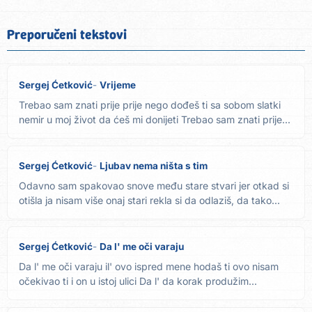
Preporučeni tekstovi
Sergej Ćetković
Vrijeme
Trebao sam znati prije prije nego dođeš ti sa sobom slatki
nemir u moj život da ćeš mi donijeti Trebao sam znati prije...
Sergej Ćetković
Ljubav nema ništa s tim
Odavno sam spakovao snove među stare stvari jer otkad si
otišla ja nisam više onaj stari rekla si da odlaziš, da tako...
Sergej Ćetković
Da l' me oči varaju
Da l' me oči varaju il' ovo ispred mene hodaš ti ovo nisam
očekivao ti i on u istoj ulici Da l' da korak produžim...