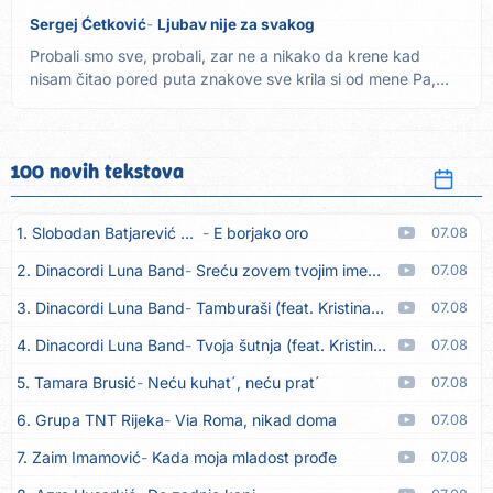
Sergej Ćetković
Ljubav nije za svakog
Probali smo sve, probali, zar ne a nikako da krene kad
nisam čitao pored puta znakove sve krila si od mene Pa,
otkud...
100 novih tekstova
1. Slobodan Batjarević Čobe
E borjako oro
07.08
2. Dinacordi Luna Band
Sreću zovem tvojim imenom (feat. Kristina Smetko)
07.08
3. Dinacordi Luna Band
Tamburaši (feat. Kristina Smetko)
07.08
4. Dinacordi Luna Band
Tvoja šutnja (feat. Kristina Smetko)
07.08
5. Tamara Brusić
Neću kuhat´, neću prat´
07.08
6. Grupa TNT Rijeka
Via Roma, nikad doma
07.08
7. Zaim Imamović
Kada moja mladost prođe
07.08