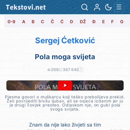
Tekstovi.net
☰
0-9
A
B
C
Č
Ć
D
DŽ
Đ
E
F
G
Sergej Ćetković
Pola moga svijeta
🔥
268
📈
367 645
?
Pjesma govori o muškarcu koji teško prebolijeva prekid.
Želi povrijediti bivšu ljubav, ali se osjeća izdanim jer ju
je drugi čovjek preoteo. Odlaskom nje, on gubi pola
svoga svijeta.
Znam da nije lako živjeti sa tim