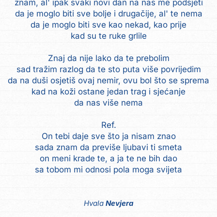
znam, al' ipak svaki novi dan na nas me podsjeti
da je moglo biti sve bolje i drugačije, al' te nema
da je moglo biti sve kao nekad, kao prije
kad su te ruke grlile
Znaj da nije lako da te prebolim
sad tražim razlog da te sto puta više povrijedim
da na duši osjetiš ovaj nemir, ovu bol što se sprema
kad na koži ostane jedan trag i sjećanje
da nas više nema
Ref.
On tebi daje sve što ja nisam znao
sada znam da previše ljubavi ti smeta
on meni krade te, a ja te ne bih dao
sa tobom mi odnosi pola moga svijeta
Hvala
Nevjera