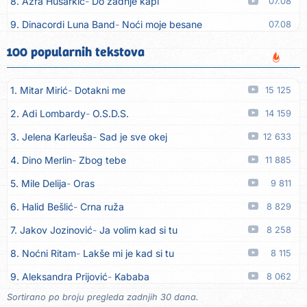
8. Azra Husarkić
Do zadnje kapi
07.08
9. Dinacordi Luna Band
Noći moje besane
07.08
10. Pet za 5
Pozdravi mi Stubicu
07.08
100 popularnih tekstova
11. Dinacordi Luna Band
Anđeo moj
07.08
1. Mitar Mirić
Dotakni me
15 125
12. Vesna Kartuš
Vrati se
07.08
2. Adi Lombardy
O.S.D.S.
14 159
13. Severina
Pozovi me ti (Anksiozna)
06.08
3. Jelena Karleuša
Sad je sve okej
12 633
14. Fidellio
Summer Time
06.08
4. Dino Merlin
Zbog tebe
11 885
15. Tereza Kesovija
Volim te
06.08
5. Mile Delija
Oras
9 811
16. Ruswaj
Sada znam, to je ljubav
06.08
6. Halid Bešlić
Crna ruža
8 829
17. Nemanja Panić
Daj mu sve što si dala meni
06.08
7. Jakov Jozinović
Ja volim kad si tu
8 258
18. Gustafi
Imala je oči pospane
06.08
8. Noćni Ritam
Lakše mi je kad si tu
8 115
19. Marko Nedug
Pjesma za tebe
06.08
9. Aleksandra Prijović
Kababa
8 062
20. Bruno Krajcar
Pozitiva
06.08
Sortirano po broju pregleda zadnjih 30 dana.
10. Halid Bešlić
Ljiljani
7 797
21. Bruno Krajcar
Za nas
06.08