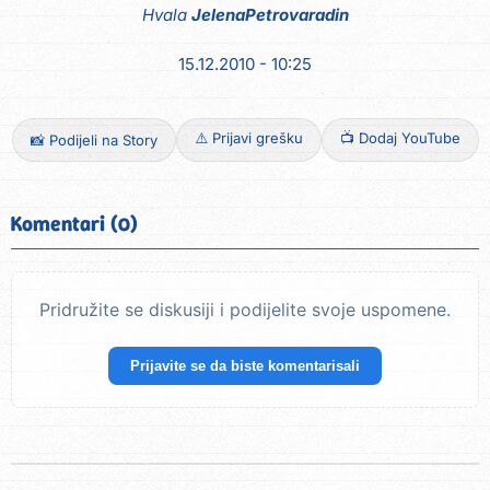
Hvala
JelenaPetrovaradin
15.12.2010 - 10:25
⚠️ Prijavi grešku
📺 Dodaj YouTube
📸 Podijeli na Story
Komentari (0)
Pridružite se diskusiji i podijelite svoje uspomene.
Prijavite se da biste komentarisali