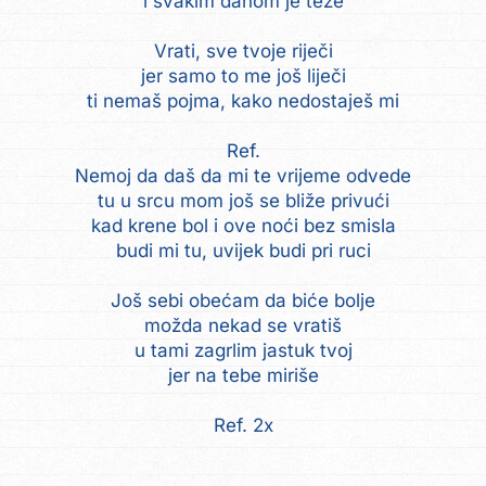
i svakim danom je teže
Vrati, sve tvoje riječi
jer samo to me još liječi
ti nemaš pojma, kako nedostaješ mi
Ref.
Nemoj da daš da mi te vrijeme odvede
tu u srcu mom još se bliže privući
kad krene bol i ove noći bez smisla
budi mi tu, uvijek budi pri ruci
Još sebi obećam da biće bolje
možda nekad se vratiš
u tami zagrlim jastuk tvoj
jer na tebe miriše
Ref. 2x