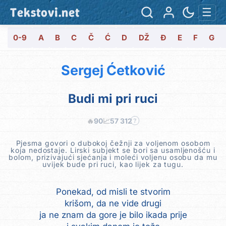
Tekstovi.net
☰
0-9
A
B
C
Č
Ć
D
DŽ
Đ
E
F
G
Sergej Ćetković
Budi mi pri ruci
🔥
90
📈
57 312
?
Pjesma govori o dubokoj čežnji za voljenom osobom
koja nedostaje. Lirski subjekt se bori sa usamljenošću i
bolom, prizivajući sjećanja i moleći voljenu osobu da mu
uvijek bude pri ruci, kao lijek za tugu.
Ponekad, od misli te stvorim
krišom, da ne vide drugi
ja ne znam da gore je bilo ikada prije