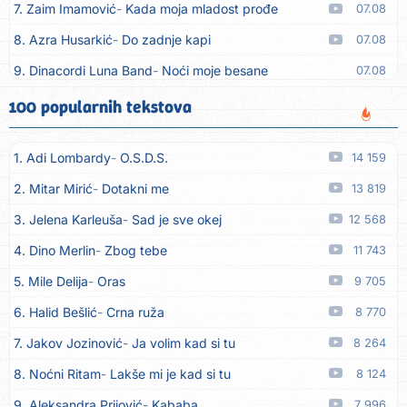
7. Zaim Imamović
Kada moja mladost prođe
07.08
8. Azra Husarkić
Do zadnje kapi
07.08
9. Dinacordi Luna Band
Noći moje besane
07.08
10. Pet za 5
Pozdravi mi Stubicu
07.08
100 popularnih tekstova
11. Dinacordi Luna Band
Anđeo moj
07.08
1. Adi Lombardy
O.S.D.S.
14 159
12. Vesna Kartuš
Vrati se
07.08
2. Mitar Mirić
Dotakni me
13 819
13. Severina
Pozovi me ti (Anksiozna)
06.08
3. Jelena Karleuša
Sad je sve okej
12 568
14. Fidellio
Summer Time
06.08
4. Dino Merlin
Zbog tebe
11 743
15. Tereza Kesovija
Volim te
06.08
5. Mile Delija
Oras
9 705
16. Ruswaj
Sada znam, to je ljubav
06.08
6. Halid Bešlić
Crna ruža
8 770
17. Nemanja Panić
Daj mu sve što si dala meni
06.08
7. Jakov Jozinović
Ja volim kad si tu
8 264
18. Gustafi
Imala je oči pospane
06.08
8. Noćni Ritam
Lakše mi je kad si tu
8 124
19. Marko Nedug
Pjesma za tebe
06.08
9. Aleksandra Prijović
Kababa
7 996