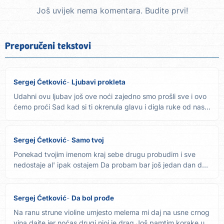
Još uvijek nema komentara. Budite prvi!
Preporučeni tekstovi
Sergej Ćetković
Ljubavi prokleta
Udahni ovu ljubav još ove noći zajedno smo prošli sve i ovo
ćemo proći Sad kad si ti okrenula glavu i digla ruke od nas...
Sergej Ćetković
Samo tvoj
Ponekad tvojim imenom kraj sebe drugu probudim i sve
nedostaje al' ipak ostajem Da probam bar još jedan dan da
vratim...
Sergej Ćetković
Da bol prođe
Na ranu strune violine umjesto melema mi daj na usne crnog
vina dajte jer noćas drugi njoj je drag Još pamtim korake u...