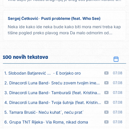
Sergej Ćetković
Pusti probleme (feat. Who See)
Neka ide kako ide neka bude kako biti mora meni treba kap
tišine pogled preko plavog mora Da malo odmorim od
svega da...
100 novih tekstova
1. Slobodan Batjarević Čobe
E borjako oro
07.08
2. Dinacordi Luna Band
Sreću zovem tvojim imenom (feat. Kristina Smetko)
07.08
3. Dinacordi Luna Band
Tamburaši (feat. Kristina Smetko)
07.08
4. Dinacordi Luna Band
Tvoja šutnja (feat. Kristina Smetko)
07.08
5. Tamara Brusić
Neću kuhat´, neću prat´
07.08
6. Grupa TNT Rijeka
Via Roma, nikad doma
07.08