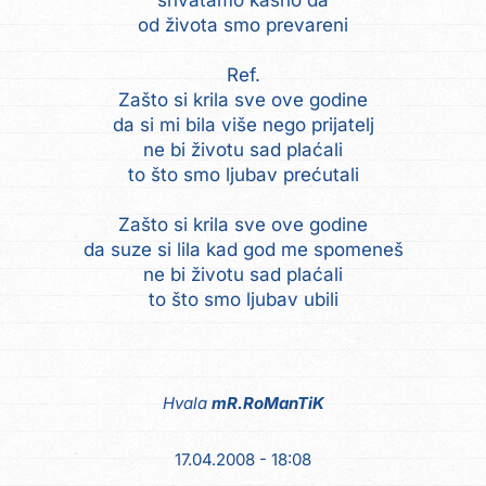
shvatamo kasno da
od života smo prevareni
Ref.
Zašto si krila sve ove godine
da si mi bila više nego prijatelj
ne bi životu sad plaćali
to što smo ljubav prećutali
Zašto si krila sve ove godine
da suze si lila kad god me spomeneš
ne bi životu sad plaćali
Hvala
mR.RoManTiK
17.04.2008 - 18:08