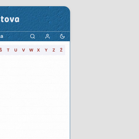
stova
ma
Š
T
U
V
W
X
Y
Z
Ž