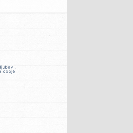
ljubavi.
a oboje