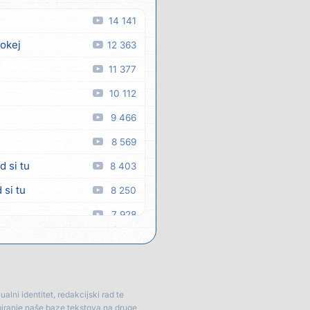
14 141
 okej
12 363
11 377
10 112
9 466
8 569
d si tu
8 403
 si tu
8 250
7 928
a
7 880
 man
7 336
7 334
lni identitet, redakcijski rad te
piranje naše baze tekstova na druge