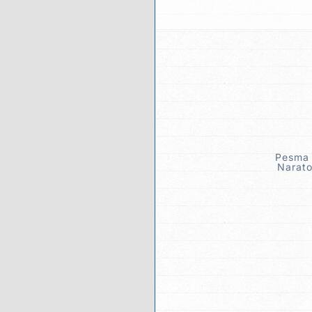
Pesma o
Narato