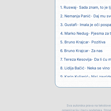
1. Ruswaj
Sada znam, to je l
2. Nemanja Panić
Daj mu sv
3. Gustafi
Imala je oči posp
4. Marko Nedug
Pjesma za 
5. Bruno Krajcar
Pozitiva
6. Bruno Krajcar
Za nas
7. Tereza Kesovija
Da li ću 
8. Lidija Bačić
Neka se vino 
9. Karin Kuljanić
Nisi zavrid
10. Tamara Brusić
Nigdi ni 
11. Tamara Brusić
Biž´mo ća
12. Rusko Richie
Bila si, bila
Sva autorska prava na tekstove p
organizaciju i bazu podataka. Stro