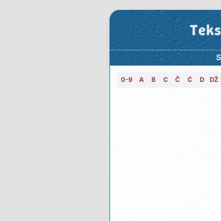
Teks
S
0-9
A
B
C
Č
Ć
D
DŽ