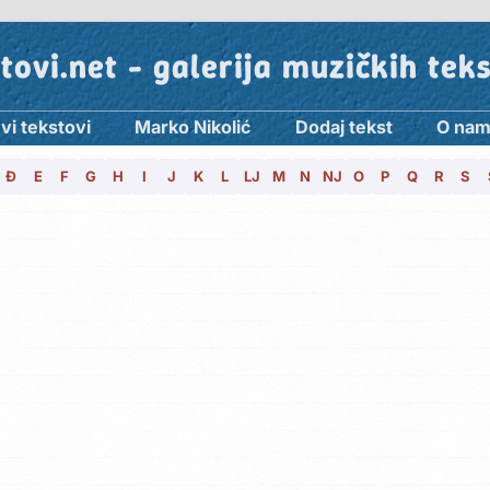
tovi.net - galerija muzičkih tek
vi tekstovi
Marko Nikolić
Dodaj tekst
O na
Đ
E
F
G
H
I
J
K
L
LJ
M
N
NJ
O
P
Q
R
S