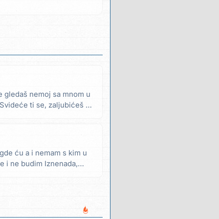
e gledaš nemoj sa mnom u
videće ti se, zaljubićeš se
gde ću a i nemam s kim u
se i ne budim Iznenada,