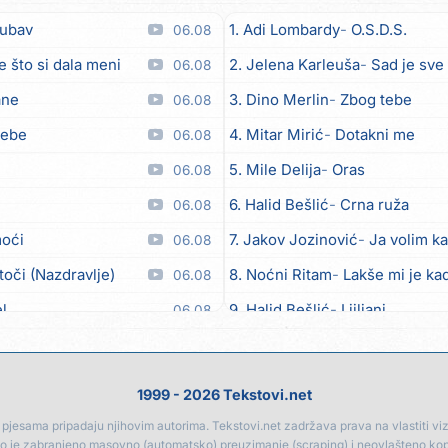
jubav
1. Adi Lombardy
O.S.D.S.
06.08
e što si dala meni
2. Jelena Karleuša
Sad je sve
06.08
ane
3. Dino Merlin
Zbog tebe
06.08
tebe
4. Mitar Mirić
Dotakni me
06.08
5. Mile Delija
Oras
06.08
6. Halid Bešlić
Crna ruža
06.08
moći
7. Jakov Jozinović
Ja volim ka
06.08
toči (Nazdravlje)
8. Noćni Ritam
Lakše mi je kad
06.08
el
9. Halid Bešlić
Ljiljani
06.08
lipo ko doma
10. Aleksandra Prijović
Kabab
06.08
11. Aleksandra Prijović
Macho
06.08
1999 - 2026 Tekstovi.net
12. Faraon
Hello Kitty
06.08
jesama pripadaju njihovim autorima. Tekstovi.net zadržava prava na vlastiti vizua
go je zabranjeno masovno (automatsko) preuzimanje (scraping) i neovlašteno ko