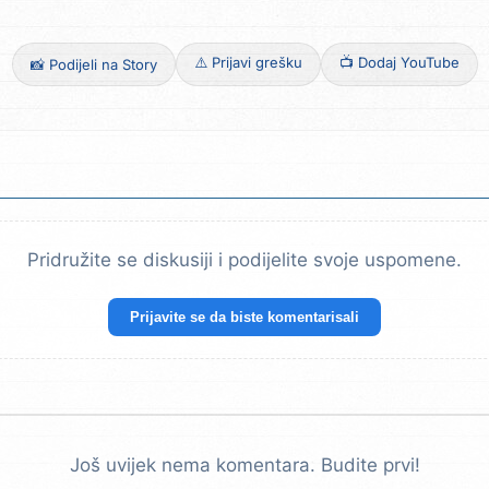
⚠️ Prijavi grešku
📺 Dodaj YouTube
📸 Podijeli na Story
Pridružite se diskusiji i podijelite svoje uspomene.
Prijavite se da biste komentarisali
Još uvijek nema komentara. Budite prvi!