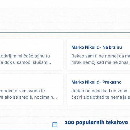
Marko Nikolić
Na brzinu
otkrijim mi čašo tajnu tu
Rekao sam ti ne nemoj da m
že dok u samoći slušam
mrak nemoj kad me ne znaš S
opasno rekao...
Marko Nikolić
Prekasno
džepove diram svuda te
Jedan od dana kad ne znam 
ve ako se središ, noćima ne
čet'ri zida otkad te nema ja 
telefon zvoni i...
100 popularnih tekstova