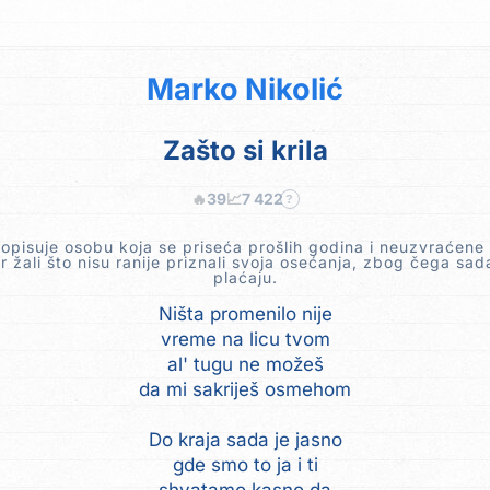
Marko Nikolić
Zašto si krila
🔥
39
📈
7 422
?
pisuje osobu koja se priseća prošlih godina i neuzvraćene 
r žali što nisu ranije priznali svoja osećanja, zbog čega sad
plaćaju.
Ništa promenilo nije
vreme na licu tvom
al' tugu ne možeš
da mi sakriješ osmehom
Do kraja sada je jasno
gde smo to ja i ti