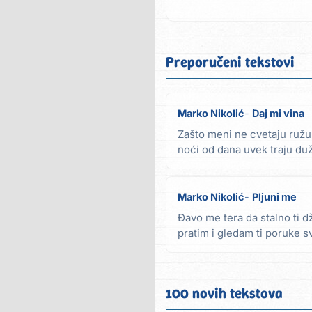
Preporučeni tekstovi
Marko Nikolić
Daj mi vina
Zašto meni ne cvetaju ružu 
noći od dana uvek traju du
pesmu tu dok u...
Marko Nikolić
Pljuni me
Đavo me tera da stalno ti 
pratim i gledam ti poruke s
spavam miran...
100 novih tekstova