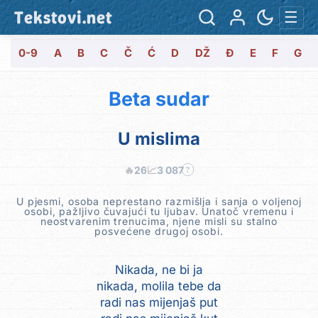
Tekstovi.net
☰
0-9
A
B
C
Č
Ć
D
DŽ
Đ
E
F
G
Beta sudar
U mislima
🔥
26
📈
3 087
?
U pjesmi, osoba neprestano razmišlja i sanja o voljenoj
osobi, pažljivo čuvajući tu ljubav. Unatoč vremenu i
neostvarenim trenucima, njene misli su stalno
posvećene drugoj osobi.
Nikada, ne bi ja
nikada, molila tebe da
radi nas mijenjaš put