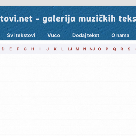
tovi.net - galerija muzičkih tek
Svi tekstovi
Vuco
Dodaj tekst
O nama
Đ
E
F
G
H
I
J
K
L
LJ
M
N
NJ
O
P
Q
R
S