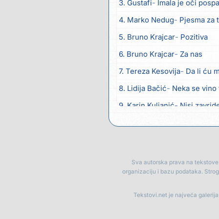
3. Gustafi
Imala je oči posp
4. Marko Nedug
Pjesma za 
5. Bruno Krajcar
Pozitiva
6. Bruno Krajcar
Za nas
7. Tereza Kesovija
Da li ću 
8. Lidija Bačić
Neka se vino 
9. Karin Kuljanić
Nisi zavrid
10. Tamara Brusić
Nigdi ni 
11. Tamara Brusić
Biž´mo ća
12. Rusko Richie
Bila si, bila
Sva autorska prava na tekstove p
organizaciju i bazu podataka. Stro
13. Rusko Richie
Ti i ja
14. Azra Husarkić
Ako treba
Tekstovi.net je najveća galerij
15. Azra Husarkić
Ljubavnic