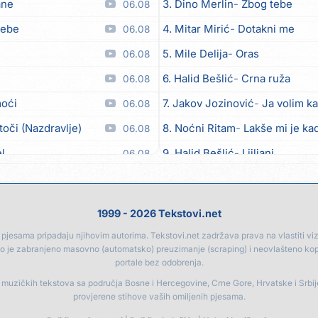
ane
3. Dino Merlin
Zbog tebe
06.08
tebe
4. Mitar Mirić
Dotakni me
06.08
5. Mile Delija
Oras
06.08
6. Halid Bešlić
Crna ruža
06.08
moći
7. Jakov Jozinović
Ja volim ka
06.08
toči (Nazdravlje)
8. Noćni Ritam
Lakše mi je kad
06.08
el
9. Halid Bešlić
Ljiljani
06.08
lipo ko doma
10. Aleksandra Prijović
Kabab
06.08
11. Aleksandra Prijović
Macho
06.08
1999 - 2026 Tekstovi.net
12. Faraon
Hello Kitty
06.08
jesama pripadaju njihovim autorima. Tekstovi.net zadržava prava na vlastiti vizua
go je zabranjeno masovno (automatsko) preuzimanje (scraping) i neovlašteno ko
13. Noćni Ritam
Rekla si mi
06.08
portale bez odobrenja.
14. Karlo!
Mon amour
06.08
a muzičkih tekstova sa područja Bosne i Hercegovine, Crne Gore, Hrvatske i Srbi
provjerene stihove vaših omiljenih pjesama.
e
15. Vesna Zmijanac
Ovo u gru
06.08