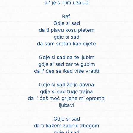
al' je s njim uzalud
Ref.
Gdje si sad
da ti plavu kosu pletem
gdje si sad
da sam sretan kao dijete
Gdje si sad da te ljubim
gdje si sad zar te gubim
da l' ćeš se ikad više vratiti
Gdje si sad željo davna
gdje si sad tugo trajna
da l' ćeš moć grijehe mi oprostiti
ljubavi
Gdje si sad
da ti kažem zadnje zbogom
gdje si sad