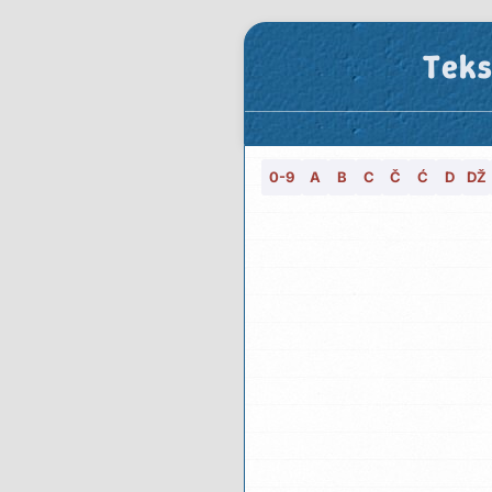
Teks
0-9
A
B
C
Č
Ć
D
DŽ