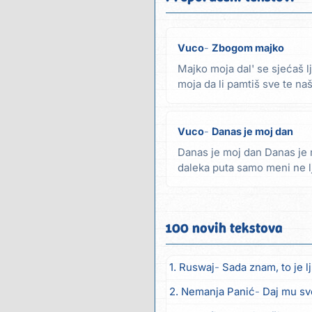
Vuco
Zbogom majko
Majko moja dal' se sjećaš 
moja da li pamtiš sve te n
moram mene...
Vuco
Danas je moj dan
Danas je moj dan Danas je
daleka puta samo meni ne l
dan sve je kao...
100 novih tekstova
1. Ruswaj
Sada znam, to je l
2. Nemanja Panić
Daj mu sv