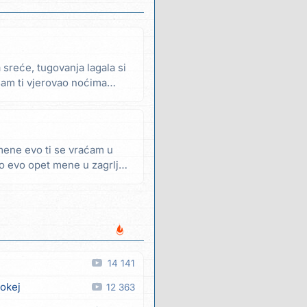
 sreće, tugovanja lagala si
 sam ti vjerovao noćima
mene evo ti se vraćam u
go evo opet mene u zagrljaj
14 141
 okej
12 363