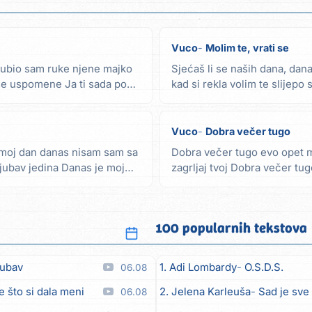
Vuco
Molim te, vrati se
ljubio sam ruke njene majko
Sjećaš li se naših dana, dana
aše uspomene Ja ti sada poći
kad si rekla volim te slijepo
sam...
Vuco
Dobra večer tugo
 moj dan danas nisam sam sa
Dobra večer tugo evo opet 
jubav jedina Danas je moj
zagrljaj tvoj Dobra večer tu
tvoj evo ti...
100 popularnih tekstova
jubav
1. Adi Lombardy
O.S.D.S.
06.08
e što si dala meni
2. Jelena Karleuša
Sad je sve
06.08