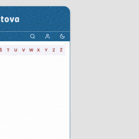
stova
Š
T
U
V
W
X
Y
Z
Ž