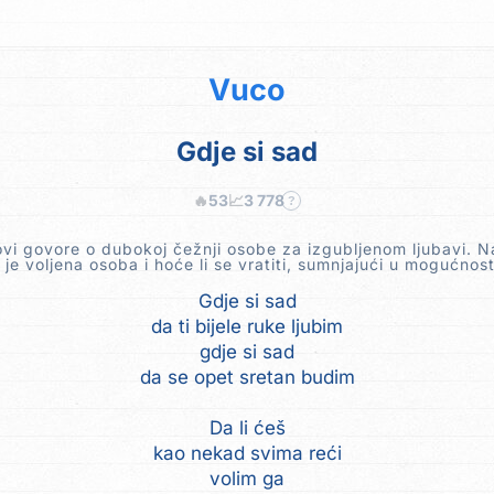
Vuco
Gdje si sad
🔥
53
📈
3 778
?
ovi govore o dubokoj čežnji osobe za izgubljenom ljubavi. N
 je voljena osoba i hoće li se vratiti, sumnjajući u mogućnos
Gdje si sad
da ti bijele ruke ljubim
gdje si sad
da se opet sretan budim
Da li ćeš
kao nekad svima reći
volim ga