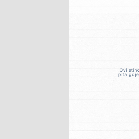
Ovi stih
pita gdje