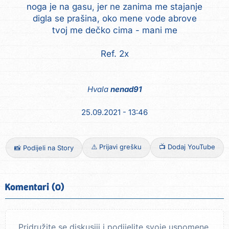
noga je na gasu, jer ne zanima me stajanje
digla se prašina, oko mene vode abrove
tvoj me dečko cima - mani me
Hvala
nenad91
25.09.2021 - 13:46
⚠️ Prijavi grešku
📺 Dodaj YouTube
📸 Podijeli na Story
Komentari (0)
Pridružite se diskusiji i podijelite svoje uspomene.