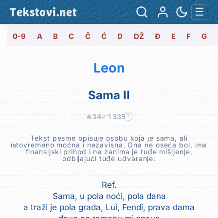
Tekstovi.net
☰
0-9
A
B
C
Č
Ć
D
DŽ
Đ
E
F
G
Leon
Sama II
🔥
34
📈
1 335
?
Tekst pesme opisuje osobu koja je sama, ali
istovremeno moćna i nezavisna. Ona ne oseća bol, ima
finansijski prihod i ne zanima je tuđe mišljenje,
odbijajući tuđe udvaranje.
Ref.
Sama, u pola noći, pola dana
a traži je pola grada, Lui, Fendi, prava dama