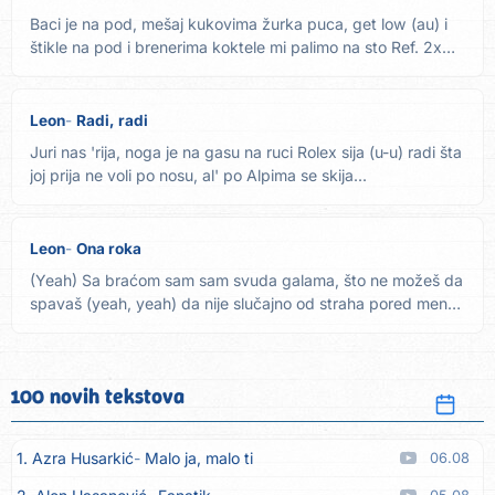
Baci je na pod, mešaj kukovima žurka puca, get low (au) i
štikle na pod i brenerima koktele mi palimo na sto Ref. 2x
A...
Leon
Radi, radi
Juri nas 'rija, noga je na gasu na ruci Rolex sija (u-u) radi šta
joj prija ne voli po nosu, al' po Alpima se skija...
Leon
Ona roka
(Yeah) Sa braćom sam sam svuda galama, što ne možeš da
spavaš (yeah, yeah) da nije slučajno od straha pored mene
dama,...
100 novih tekstova
1. Azra Husarkić
Malo ja, malo ti
06.08