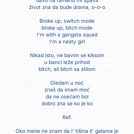
đavo na ramenu mi spava
život zna da bude drama, o-o-o
Broke up, switch mode
broke up, bitch mode
I'm with a gangsta squad
I'm a nasty girl
Nikad isto, ne bavim se kiksom
u banci leže prihod
bitch, ali bitch sa stilom
Gledam u noć
znaš da imam moć
da ne osećam bol
dobro zna se ko je ko
Ref.
Oko mene ne znam da l' tišina il' galama je