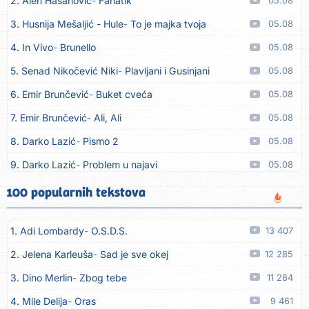
2. Alen Hasanović
Fanatik
05.08
3. Husnija Mešaljić - Hule
To je majka tvoja
05.08
4. In Vivo
Brunello
05.08
5. Senad Nikočević Niki
Plavljani i Gusinjani
05.08
6. Emir Brunčević
Buket cveća
05.08
7. Emir Brunčević
Ali, Ali
05.08
8. Darko Lazić
Pismo 2
05.08
9. Darko Lazić
Problem u najavi
05.08
10. Aleksandra Đuranović
Kao zver
05.08
100 popularnih tekstova
11. Meliha Imširović
Čujem mili
05.08
1. Adi Lombardy
O.S.D.S.
13 407
12. Tereza Kesovija
Prvi cvijet
05.08
2. Jelena Karleuša
Sad je sve okej
12 285
13. Kopito
Ka´ list ol kaduje (Poput lista od kadulje)
05.08
3. Dino Merlin
Zbog tebe
11 284
14. Alen Polić
Rožica črljena
05.08
4. Mile Delija
Oras
9 461
15. Oliver Dragojević
Marjane, naš Marjane
05.08