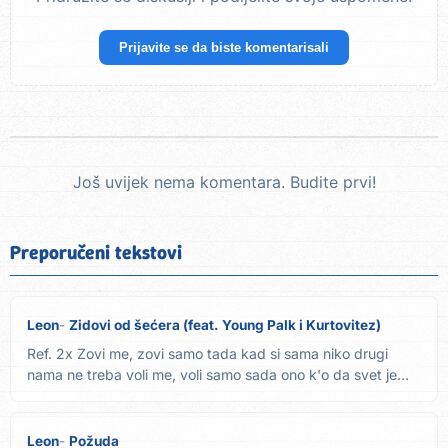
Prijavite se da biste komentarisali
Još uvijek nema komentara. Budite prvi!
Preporučeni tekstovi
Leon
Zidovi od šećera (feat. Young Palk i Kurtovitez)
Ref. 2x Zovi me, zovi samo tada kad si sama niko drugi
nama ne treba voli me, voli samo sada ono k'o da svet je
naš Noć...
Leon
Požuda