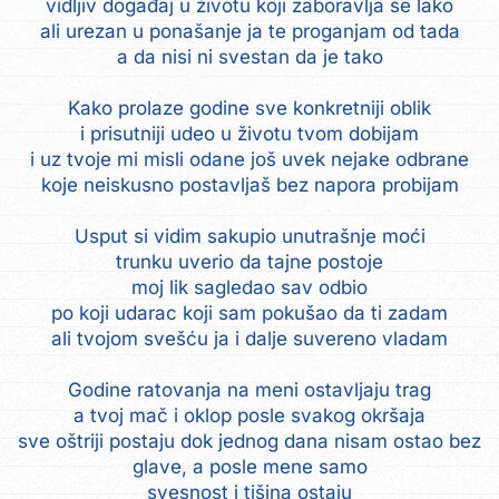
vidljiv događaj u životu koji zaboravlja se lako
ali urezan u ponašanje ja te proganjam od tada
a da nisi ni svestan da je tako
Kako prolaze godine sve konkretniji oblik
i prisutniji udeo u životu tvom dobijam
i uz tvoje mi misli odane još uvek nejake odbrane
koje neiskusno postavljaš bez napora probijam
Usput si vidim sakupio unutrašnje moći
trunku uverio da tajne postoje
moj lik sagledao sav odbio
po koji udarac koji sam pokušao da ti zadam
ali tvojom svešću ja i dalje suvereno vladam
Godine ratovanja na meni ostavljaju trag
a tvoj mač i oklop posle svakog okršaja
sve oštriji postaju dok jednog dana nisam ostao bez
glave, a posle mene samo
svesnost i tišina ostaju