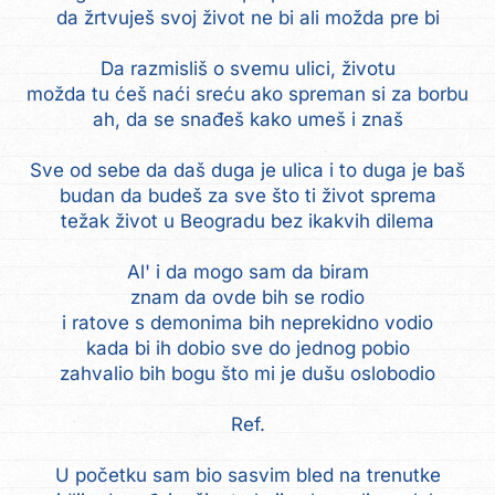
da žrtvuješ svoj život ne bi ali možda pre bi
Da razmisliš o svemu ulici, životu
možda tu ćeš naći sreću ako spreman si za borbu
ah, da se snađeš kako umeš i znaš
Sve od sebe da daš duga je ulica i to duga je baš
budan da budeš za sve što ti život sprema
težak život u Beogradu bez ikakvih dilema
Al' i da mogo sam da biram
znam da ovde bih se rodio
i ratove s demonima bih neprekidno vodio
kada bi ih dobio sve do jednog pobio
zahvalio bih bogu što mi je dušu oslobodio
Ref.
U početku sam bio sasvim bled na trenutke