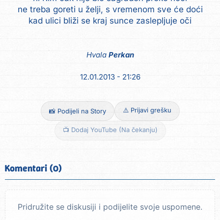
ne treba goreti u želji, s vremenom sve će doći
kad ulici bliži se kraj sunce zaslepljuje oči
Hvala
Perkan
12.01.2013 - 21:26
⚠️ Prijavi grešku
📸 Podijeli na Story
📺 Dodaj YouTube (Na čekanju)
Komentari (0)
Pridružite se diskusiji i podijelite svoje uspomene.