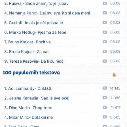
3. Ruswaj
Sada znam, to je ljubav
06.08
4. Nemanja Panić
Daj mu sve što si dala meni
06.08
5. Gustafi
Imala je oči pospane
06.08
6. Marko Nedug
Pjesma za tebe
06.08
7. Bruno Krajcar
Pozitiva
06.08
8. Bruno Krajcar
Za nas
06.08
9. Tereza Kesovija
Da li ću moći
06.08
10. Lidija Bačić
Neka se vino toči (Nazdravlje)
06.08
100 popularnih tekstova
11. Karin Kuljanić
Nisi zavridel
06.08
1. Adi Lombardy
O.S.D.S.
14 145
12. Tamara Brusić
Nigdi ni lipo ko doma
06.08
2. Jelena Karleuša
Sad je sve okej
12 386
13. Tamara Brusić
Biž´mo ća
06.08
3. Dino Merlin
Zbog tebe
11 417
14. Rusko Richie
Bila si, bila
06.08
4. Mitar Mirić
Dotakni me
10 565
15. Rusko Richie
Ti i ja
06.08
5. Mile Delija
Oras
9 460