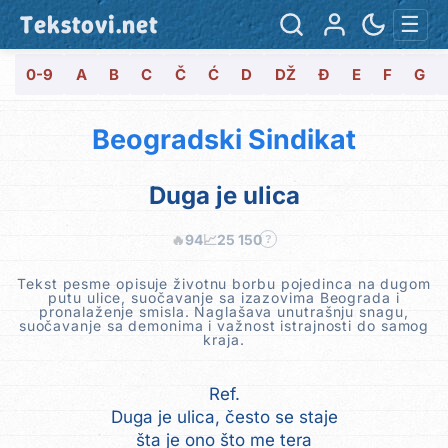
Tekstovi.net
☰
0-9
A
B
C
Č
Ć
D
DŽ
Đ
E
F
G
Beogradski Sindikat
Duga je ulica
🔥
94
📈
25 150
?
Tekst pesme opisuje životnu borbu pojedinca na dugom
putu ulice, suočavanje sa izazovima Beograda i
pronalaženje smisla. Naglašava unutrašnju snagu,
suočavanje sa demonima i važnost istrajnosti do samog
kraja.
Ref.
Duga je ulica, često se staje
šta je ono što me tera