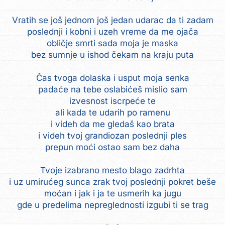
Vratih se još jednom još jedan udarac da ti zadam
poslednji i kobni i uzeh vreme da me ojača
obličje smrti sada moja je maska
bez sumnje u ishod čekam na kraju puta
Čas tvoga dolaska i usput moja senka
padaće na tebe oslabićeš mislio sam
izvesnost iscrpeće te
ali kada te udarih po ramenu
i videh da me gledaš kao brata
i videh tvoj grandiozan poslednji ples
prepun moći ostao sam bez daha
Tvoje izabrano mesto blago zadrhta
i uz umirućeg sunca zrak tvoj poslednji pokret beše
moćan i jak i ja te usmerih ka jugu
gde u predelima nepreglednosti izgubi ti se trag