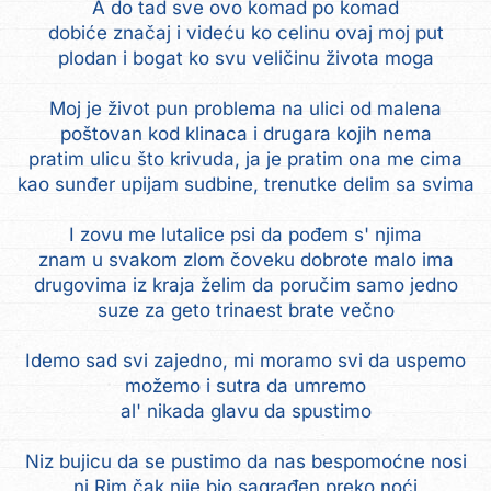
A do tad sve ovo komad po komad
dobiće značaj i videću ko celinu ovaj moj put
plodan i bogat ko svu veličinu života moga
Moj je život pun problema na ulici od malena
poštovan kod klinaca i drugara kojih nema
pratim ulicu što krivuda, ja je pratim ona me cima
kao sunđer upijam sudbine, trenutke delim sa svima
I zovu me lutalice psi da pođem s' njima
znam u svakom zlom čoveku dobrote malo ima
drugovima iz kraja želim da poručim samo jedno
suze za geto trinaest brate večno
Idemo sad svi zajedno, mi moramo svi da uspemo
možemo i sutra da umremo
al' nikada glavu da spustimo
Niz bujicu da se pustimo da nas bespomoćne nosi
ni Rim čak nije bio sagrađen preko noći