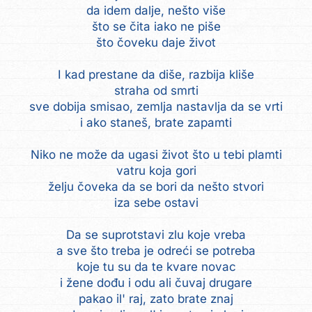
da idem dalje, nešto više
što se čita iako ne piše
što čoveku daje život
I kad prestane da diše, razbija kliše
straha od smrti
sve dobija smisao, zemlja nastavlja da se vrti
i ako staneš, brate zapamti
Niko ne može da ugasi život što u tebi plamti
vatru koja gori
želju čoveka da se bori da nešto stvori
iza sebe ostavi
Da se suprotstavi zlu koje vreba
a sve što treba je odreći se potreba
koje tu su da te kvare novac
i žene dođu i odu ali čuvaj drugare
pakao il' raj, zato brate znaj