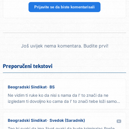
Prijavite se da biste komentarisali
Još uvijek nema komentara. Budite prvi!
Preporučeni tekstovi
Beogradski Sindikat
BS
Ne vidim ti ruke ko da nisi s nama da l' to znači da ne
izgledam ti dovoljno ko cama da l' to znači tebe loži samo...
Beogradski Sindikat
Svedok (Saradnik)
Teo bi svaki da ima život ovaki da bude kriminalac Porše,