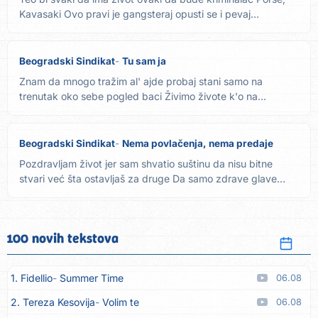
Kavasaki Ovo pravi je gangsteraj opusti se i pevaj
odrast'o...
Beogradski Sindikat
Tu sam ja
Znam da mnogo tražim al' ajde probaj stani samo na
trenutak oko sebe pogled baci Živimo živote k'o na
fabričkoj traci...
Beogradski Sindikat
Nema povlačenja, nema predaje
Pozdravljam život jer sam shvatio suštinu da nisu bitne
stvari već šta ostavljaš za druge Da samo zdrave glave
možeš...
100 novih tekstova
1. Fidellio
Summer Time
06.08
2. Tereza Kesovija
Volim te
06.08