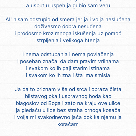
a usput u uspeh ja gubio sam veru
Al' nisam odstupio od smera jer ja i volja neslućena
doživesmo dobra nesuđena
i prođosmo kroz mnoga iskušenja uz pomoć
strpljenja i velikoga htenja
I nema odstupanja i nema povlačenja
i poseban značaj da dam pravim vrlinama
i svakom ko ih gaji starim istinama
i svakom ko ih zna i šta ima smisla
Ja da to priznam više od srca i obraza čista
blistavog oka i uspravnog hoda kao
blagoslov od Boga i zato na kraju ove ulice
ja gledaću u lice bez straha crnoga kosača
i volja mi svakodnevno jača dok ka njemu ja
koračam