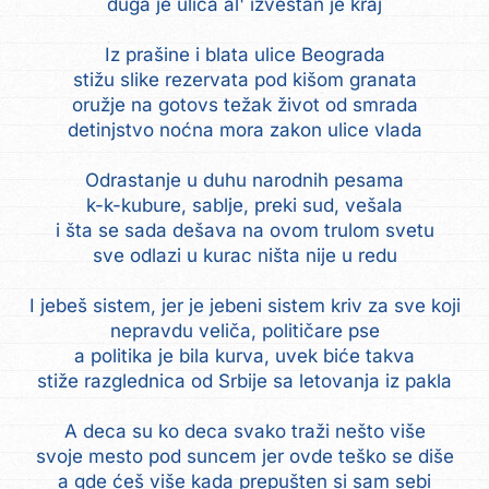
duga je ulica al' izvestan je kraj
Iz prašine i blata ulice Beograda
stižu slike rezervata pod kišom granata
oružje na gotovs težak život od smrada
detinjstvo noćna mora zakon ulice vlada
Odrastanje u duhu narodnih pesama
k-k-kubure, sablje, preki sud, vešala
i šta se sada dešava na ovom trulom svetu
sve odlazi u kurac ništa nije u redu
I jebeš sistem, jer je jebeni sistem kriv za sve koji
nepravdu veliča, političare pse
a politika je bila kurva, uvek biće takva
stiže razglednica od Srbije sa letovanja iz pakla
A deca su ko deca svako traži nešto više
svoje mesto pod suncem jer ovde teško se diše
a gde ćeš više kada prepušten si sam sebi