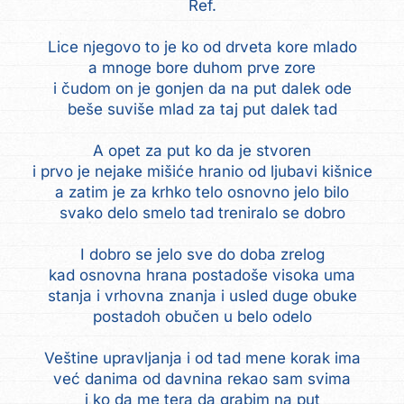
Ref.
Lice njegovo to je ko od drveta kore mlado
a mnoge bore duhom prve zore
i čudom on je gonjen da na put dalek ode
beše suviše mlad za taj put dalek tad
A opet za put ko da je stvoren
i prvo je nejake mišiće hranio od ljubavi kišnice
a zatim je za krhko telo osnovno jelo bilo
svako delo smelo tad treniralo se dobro
I dobro se jelo sve do doba zrelog
kad osnovna hrana postadoše visoka uma
stanja i vrhovna znanja i usled duge obuke
postadoh obučen u belo odelo
Veštine upravljanja i od tad mene korak ima
već danima od davnina rekao sam svima
i ko da me tera da grabim na put