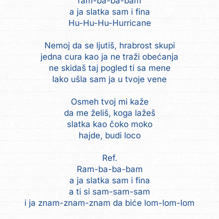
ram-ba-ba-bam
a ja slatka sam i fina
Hu-Hu-Hu-Hurricane
Nemoj da se ljutiš, hrabrost skupi
jedna cura kao ja ne traži obećanja
ne skidaš taj pogled ti sa mene
lako ušla sam ja u tvoje vene
Osmeh tvoj mi kaže
da me želiš, koga lažeš
slatka kao čoko moko
hajde, budi loco
Ref.
Ram-ba-ba-bam
a ja slatka sam i fina
a ti si sam-sam-sam
i ja znam-znam-znam da biće lom-lom-lom