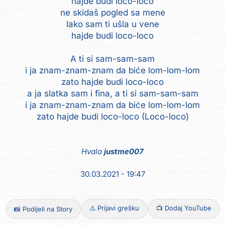
hajde budi loco-loco
ne skidaš pogled sa mene
lako sam ti ušla u vene
hajde budi loco-loco
A ti si sam-sam-sam
i ja znam-znam-znam da biće lom-lom-lom
zato hajde budi loco-loco
a ja slatka sam i fina, a ti si sam-sam-sam
i ja znam-znam-znam da biće lom-lom-lom
zato hajde budi loco-loco (Loco-loco)
Hvala
justme007
30.03.2021 - 19:47
⚠️ Prijavi grešku
📺 Dodaj YouTube
📸 Podijeli na Story