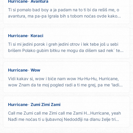
Hurricane
Avantura
Ti si pomalo bad boy a ja padam na to ti bi da rešiš me, o
avantura, ma pa-pa Igrala bih s tobom noćas ovde kako
pala...
Hurricane
Koraci
Ti si mi jedini porok i greh jedini otrov i lek tebe još u sebi
brišem Polako gubim bitku ne mogu da dišem sad nek´ te...
Hurricane
Wow
Vidi kakav si, wow i biće nam wow Hu-Hu-Hu, Hurricane,
wow Znam da te moj pogled radi a ti me grej, pa me 'ladi
danima...
Hurricane
Zumi Zimi Zami
Call me Zumi call me Zimi call me Zami H...Hurricane, yeah
Nađi me noćas ti u ljubavnoj Nedodđiji na dlanu želje tri...