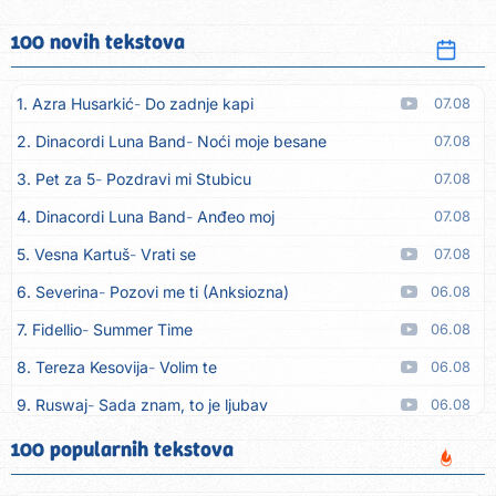
100 novih tekstova
1. Azra Husarkić
Do zadnje kapi
07.08
2. Dinacordi Luna Band
Noći moje besane
07.08
3. Pet za 5
Pozdravi mi Stubicu
07.08
4. Dinacordi Luna Band
Anđeo moj
07.08
5. Vesna Kartuš
Vrati se
07.08
6. Severina
Pozovi me ti (Anksiozna)
06.08
7. Fidellio
Summer Time
06.08
8. Tereza Kesovija
Volim te
06.08
9. Ruswaj
Sada znam, to je ljubav
06.08
10. Nemanja Panić
Daj mu sve što si dala meni
06.08
100 popularnih tekstova
11. Gustafi
Imala je oči pospane
06.08