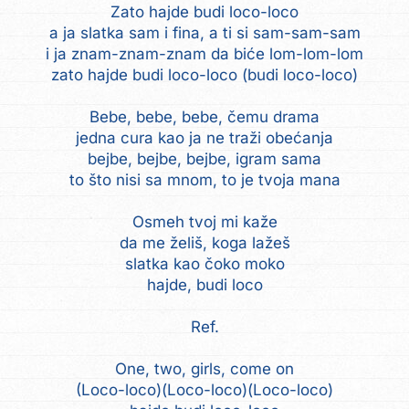
Zato hajde budi loco-loco
a ja slatka sam i fina, a ti si sam-sam-sam
i ja znam-znam-znam da biće lom-lom-lom
zato hajde budi loco-loco (budi loco-loco)
Bebe, bebe, bebe, čemu drama
jedna cura kao ja ne traži obećanja
bejbe, bejbe, bejbe, igram sama
to što nisi sa mnom, to je tvoja mana
Osmeh tvoj mi kaže
da me želiš, koga lažeš
slatka kao čoko moko
hajde, budi loco
Ref.
One, two, girls, come on
(Loco-loco)(Loco-loco)(Loco-loco)