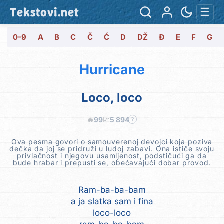
Tekstovi.net
☰
0-9
A
B
C
Č
Ć
D
DŽ
Đ
E
F
G
Hurricane
Loco, loco
🔥
99
📈
5 894
?
Ova pesma govori o samouverenoj devojci koja poziva
dečka da joj se pridruži u ludoj zabavi. Ona ističe svoju
privlačnost i njegovu usamljenost, podstičući ga da
bude hrabar i prepusti se, obećavajući dobar provod.
Ram-ba-ba-bam
a ja slatka sam i fina
loco-loco