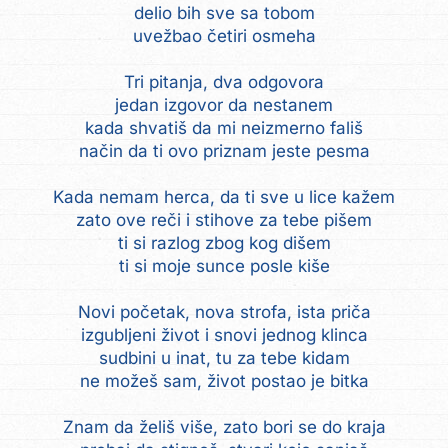
delio bih sve sa tobom
uvežbao četiri osmeha
Tri pitanja, dva odgovora
jedan izgovor da nestanem
kada shvatiš da mi neizmerno fališ
način da ti ovo priznam jeste pesma
Kada nemam herca, da ti sve u lice kažem
zato ove reči i stihove za tebe pišem
ti si razlog zbog kog dišem
ti si moje sunce posle kiše
Novi početak, nova strofa, ista priča
izgubljeni život i snovi jednog klinca
sudbini u inat, tu za tebe kidam
ne možeš sam, život postao je bitka
Znam da želiš više, zato bori se do kraja