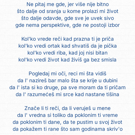
Ne pitaj me gde, jer više nije bitno
što dalje od sranja u kome prolazi mi život
što dalje odavde, gde sve je uvek sivo
gde nema perspektive, gde ne postoji izbor
Kol'ko vrede reči kad prazna ti je priča
kol'ko vredi ortak kad shvatiš da je pička
kol'ko vredi riba, kad joj nisi bitan
kol'ko vredi život kad živiš ga bez smisla
Pogledaj mi oči, reci mi šta vidiš
da l' nazireš bar malo šta se krije u dubini
da l' ista si ko druge, pa sve moram da ti pričam
da l' razumećeš mi srce kad nastane tišina
Znače li ti reči, da li veruješ u mene
da l' vredna si toliko da poklonim ti vreme
da poklonim ti dane, da te pustim u svoj život