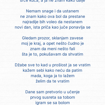
srce kuca, a ja ne znam kako dalje
Nemam snage i da ustanem
ne znam kako ova bol da prestane
najradije bih voleo da nestanem
novi dan, ista priča kao juče ponavlja se
Gledam prozor, sklanjam zavese
moj je kraj, a opet nešto čudno je
znam da meni nešto fali
šta je to, pokušavam da shvatim
Džabe sve to kad u prošlost ja se vratim
kažem sebi kako neću da patim
mada, koga ja to lažem
želim da te vratim
Dane sam pretvorio u učenje
prvog susreta sa tobom
igram se sa bolom