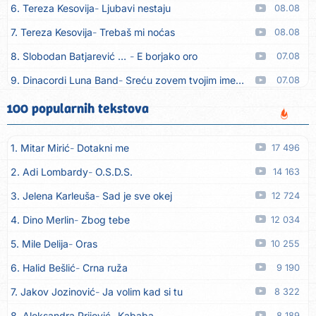
6. Tereza Kesovija
Ljubavi nestaju
08.08
7. Tereza Kesovija
Trebaš mi noćas
08.08
8. Slobodan Batjarević Čobe
E borjako oro
07.08
9. Dinacordi Luna Band
Sreću zovem tvojim imenom (feat. Kristina Smetko)
07.08
10. Dinacordi Luna Band
Tamburaši (feat. Kristina Smetko)
07.08
100 popularnih tekstova
11. Dinacordi Luna Band
Tvoja šutnja (feat. Kristina Smetko)
07.08
1. Mitar Mirić
Dotakni me
17 496
12. Tamara Brusić
Neću kuhat´, neću prat´
07.08
2. Adi Lombardy
O.S.D.S.
14 163
13. Grupa TNT Rijeka
Via Roma, nikad doma
07.08
3. Jelena Karleuša
Sad je sve okej
12 724
14. Zaim Imamović
Kada moja mladost prođe
07.08
4. Dino Merlin
Zbog tebe
12 034
15. Azra Husarkić
Do zadnje kapi
07.08
5. Mile Delija
Oras
10 255
16. Dinacordi Luna Band
Noći moje besane
07.08
6. Halid Bešlić
Crna ruža
9 190
17. Pet za 5
Pozdravi mi Stubicu
07.08
7. Jakov Jozinović
Ja volim kad si tu
8 322
18. Dinacordi Luna Band
Anđeo moj
07.08
8. Aleksandra Prijović
Kababa
8 189