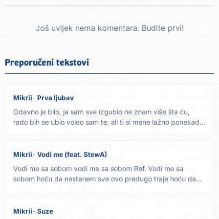
Još uvijek nema komentara. Budite prvi!
Preporučeni tekstovi
Mikrii
Prva ljubav
Odavno je bilo, ja sam sve izgubio ne znam više šta ću,
rado bih se ubio voleo sam te, ali ti si mene lažno ponekad
se...
Mikrii
Vodi me (feat. StewA)
Vodi me sa sobom vodi me sa sobom Ref. Vodi me sa
sobom hoću da nestanem sve ovo predugo traje hoću da
prestane A ništa...
Mikrii
Suze