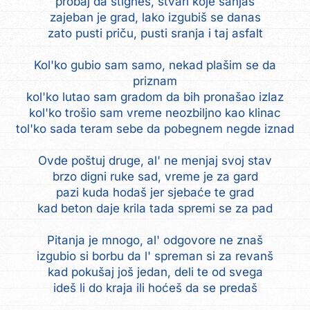
probaj da stigneš, stvari koje sanjaš
zajeban je grad, lako izgubiš se danas
zato pusti priču, pusti sranja i taj asfalt
Kol'ko gubio sam samo, nekad plašim se da
priznam
kol'ko lutao sam gradom da bih pronašao izlaz
kol'ko trošio sam vreme neozbiljno kao klinac
tol'ko sada teram sebe da pobegnem negde iznad
Ovde poštuj druge, al' ne menjaj svoj stav
brzo digni ruke sad, vreme je za gard
pazi kuda hodaš jer sjebaće te grad
kad beton daje krila tada spremi se za pad
Pitanja je mnogo, al' odgovore ne znaš
izgubio si borbu da l' spreman si za revanš
kad pokušaj još jedan, deli te od svega
ideš li do kraja ili hoćeš da se predaš