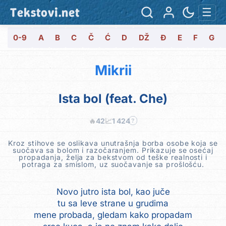
Tekstovi.net
☰
0-9
A
B
C
Č
Ć
D
DŽ
Đ
E
F
G
Mikrii
Ista bol (feat. Che)
🔥
42
📈
1 424
?
Kroz stihove se oslikava unutrašnja borba osobe koja se
suočava sa bolom i razočaranjem. Prikazuje se osećaj
propadanja, želja za bekstvom od teške realnosti i
potraga za smislom, uz suočavanje sa prošlošću.
Novo jutro ista bol, kao juče
tu sa leve strane u grudima
mene probada, gledam kako propadam