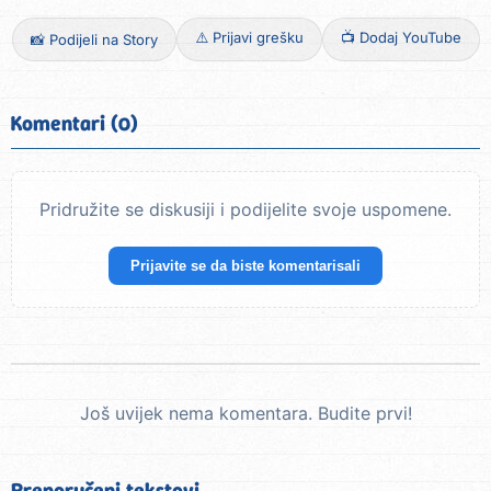
⚠️ Prijavi grešku
📺 Dodaj YouTube
📸 Podijeli na Story
Komentari (0)
Pridružite se diskusiji i podijelite svoje uspomene.
Prijavite se da biste komentarisali
Još uvijek nema komentara. Budite prvi!
Preporučeni tekstovi