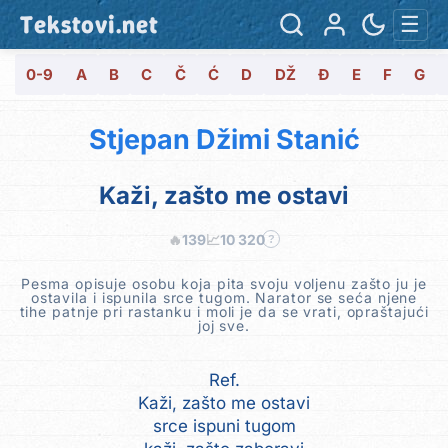
Tekstovi.net
☰
0-9
A
B
C
Č
Ć
D
DŽ
Đ
E
F
G
Stjepan Džimi Stanić
Kaži, zašto me ostavi
🔥
139
📈
10 320
?
Pesma opisuje osobu koja pita svoju voljenu zašto ju je
ostavila i ispunila srce tugom. Narator se seća njene
tihe patnje pri rastanku i moli je da se vrati, opraštajući
joj sve.
Ref.
Kaži, zašto me ostavi
srce ispuni tugom