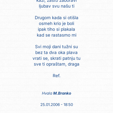
kaži, zašto zaboravi
ljubav svu našu ti
Drugom kada si otišla
osmeh krio je boli
ipak tiho si plakala
kad se rastasmo mi
Svi moji dani tužni su
bez ta dva oka plava
vrati se, skrati patnju tu
sve ti opraštam, draga
Ref.
Hvala
M.Branko
25.01.2006 - 18:50