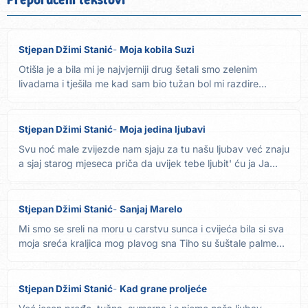
Stjepan Džimi Stanić
Moja kobila Suzi
Otišla je a bila mi je najvjerniji drug šetali smo zelenim
livadama i tješila me kad sam bio tužan bol mi razdire
grud...
Stjepan Džimi Stanić
Moja jedina ljubavi
Svu noć male zvijezde nam sjaju za tu našu ljubav već znaju
a sjaj starog mjeseca priča da uvijek tebe ljubit' ću ja Ja...
Stjepan Džimi Stanić
Sanjaj Marelo
Mi smo se sreli na moru u carstvu sunca i cvijeća bila si sva
moja sreća kraljica mog plavog sna Tiho su šuštale palme...
Stjepan Džimi Stanić
Kad grane proljeće