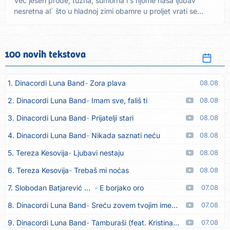
Već jesen prođe, tužna, sumorna i s njome naša ljubav
nesretna al´ što u hladnoj zimi obamre u proljet vrati se
Kad...
100 novih tekstova
1. Dinacordi Luna Band
Zora plava
08.08
2. Dinacordi Luna Band
Imam sve, fališ ti
08.08
3. Dinacordi Luna Band
Prijatelji stari
08.08
4. Dinacordi Luna Band
Nikada saznati neću
08.08
5. Tereza Kesovija
Ljubavi nestaju
08.08
6. Tereza Kesovija
Trebaš mi noćas
08.08
7. Slobodan Batjarević Čobe
E borjako oro
07.08
8. Dinacordi Luna Band
Sreću zovem tvojim imenom (feat. Kristina Smetko)
07.08
9. Dinacordi Luna Band
Tamburaši (feat. Kristina Smetko)
07.08