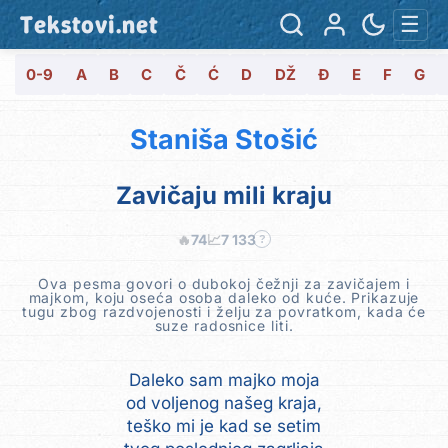
Tekstovi.net
☰
0-9
A
B
C
Č
Ć
D
DŽ
Đ
E
F
G
Staniša Stošić
Zavičaju mili kraju
🔥
74
📈
7 133
?
Ova pesma govori o dubokoj čežnji za zavičajem i
majkom, koju oseća osoba daleko od kuće. Prikazuje
tugu zbog razdvojenosti i želju za povratkom, kada će
suze radosnice liti.
Daleko sam majko moja
od voljenog našeg kraja,
teško mi je kad se setim