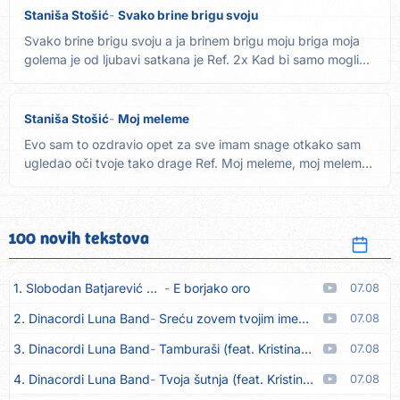
Staniša Stošić
Svako brine brigu svoju
Svako brine brigu svoju a ja brinem brigu moju briga moja
golema je od ljubavi satkana je Ref. 2x Kad bi samo mogli...
Staniša Stošić
Moj meleme
Evo sam to ozdravio opet za sve imam snage otkako sam
ugledao oči tvoje tako drage Ref. Moj meleme, moj meleme
budi...
100 novih tekstova
1. Slobodan Batjarević Čobe
E borjako oro
07.08
2. Dinacordi Luna Band
Sreću zovem tvojim imenom (feat. Kristina Smetko)
07.08
3. Dinacordi Luna Band
Tamburaši (feat. Kristina Smetko)
07.08
4. Dinacordi Luna Band
Tvoja šutnja (feat. Kristina Smetko)
07.08