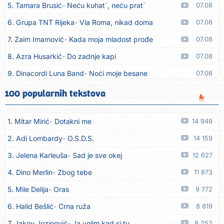
5. Tamara Brusić
Neću kuhat´, neću prat´
07.08
6. Grupa TNT Rijeka
Via Roma, nikad doma
07.08
7. Zaim Imamović
Kada moja mladost prođe
07.08
8. Azra Husarkić
Do zadnje kapi
07.08
9. Dinacordi Luna Band
Noći moje besane
07.08
10. Pet za 5
Pozdravi mi Stubicu
07.08
100 popularnih tekstova
11. Dinacordi Luna Band
Anđeo moj
07.08
1. Mitar Mirić
Dotakni me
14 949
12. Vesna Kartuš
Vrati se
07.08
2. Adi Lombardy
O.S.D.S.
14 159
13. Severina
Pozovi me ti (Anksiozna)
06.08
3. Jelena Karleuša
Sad je sve okej
12 627
14. Fidellio
Summer Time
06.08
4. Dino Merlin
Zbog tebe
11 873
15. Tereza Kesovija
Volim te
06.08
5. Mile Delija
Oras
9 772
16. Ruswaj
Sada znam, to je ljubav
06.08
6. Halid Bešlić
Crna ruža
8 819
17. Nemanja Panić
Daj mu sve što si dala meni
06.08
7. Jakov Jozinović
Ja volim kad si tu
8 252