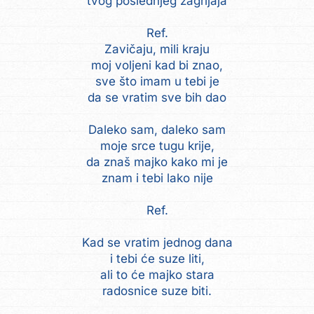
tvog poslednjeg zagrljaja
Ref.
Zavičaju, mili kraju
moj voljeni kad bi znao,
sve što imam u tebi je
da se vratim sve bih dao
Daleko sam, daleko sam
moje srce tugu krije,
da znaš majko kako mi je
znam i tebi lako nije
Ref.
Kad se vratim jednog dana
i tebi će suze liti,
ali to će majko stara
radosnice suze biti.