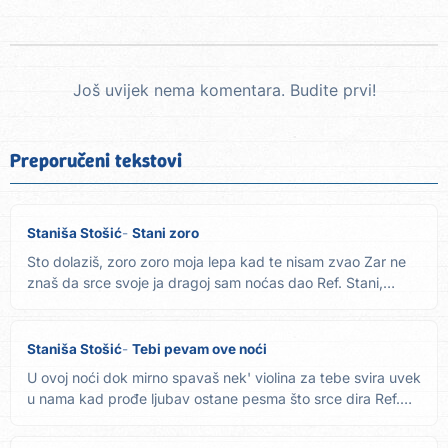
Još uvijek nema komentara. Budite prvi!
Preporučeni tekstovi
Staniša Stošić
Stani zoro
Sto dolaziš, zoro zoro moja lepa kad te nisam zvao Zar ne
znaš da srce svoje ja dragoj sam noćas dao Ref. Stani,
stani,...
Staniša Stošić
Tebi pevam ove noći
U ovoj noći dok mirno spavaš nek' violina za tebe svira uvek
u nama kad prođe ljubav ostane pesma što srce dira Ref.
2x...