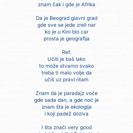
znam čak i gde je Afrika
Da je Beograd glavni grad
gde sve se jede zreli nar
ko je u Kini bio car
prosta je geografija
Ref.
Učiti je baš lako
to može stvarno svako
treba ti malo volje da
učiš uz pravi ritam
Znam da je paradajz voće
gde sada dan, a gde noć je
znam šta je ekologija
i koji padež doziva
I šta znači very good