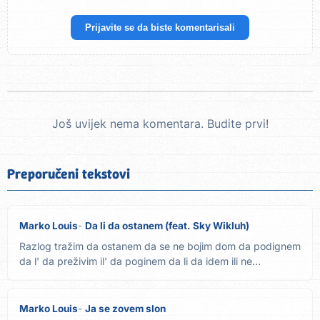
Prijavite se da biste komentarisali
Još uvijek nema komentara. Budite prvi!
Preporučeni tekstovi
Marko Louis
Da li da ostanem (feat. Sky Wikluh)
Razlog tražim da ostanem da se ne bojim dom da podignem
da l' da preživim il' da poginem da li da idem ili ne
Sklapam...
Marko Louis
Ja se zovem slon