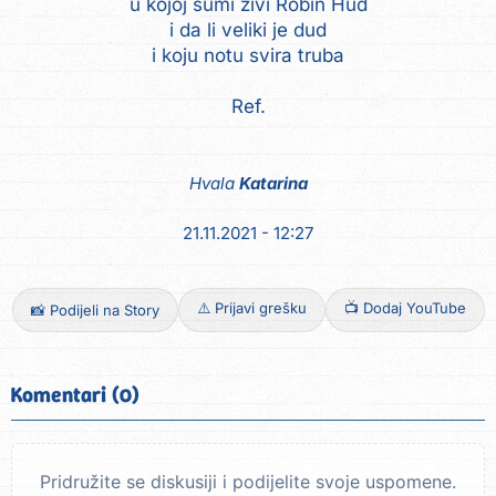
u kojoj šumi živi Robin Hud
i da li veliki je dud
i koju notu svira truba
Hvala
Katarina
21.11.2021 - 12:27
⚠️ Prijavi grešku
📺 Dodaj YouTube
📸 Podijeli na Story
Komentari (0)
Pridružite se diskusiji i podijelite svoje uspomene.