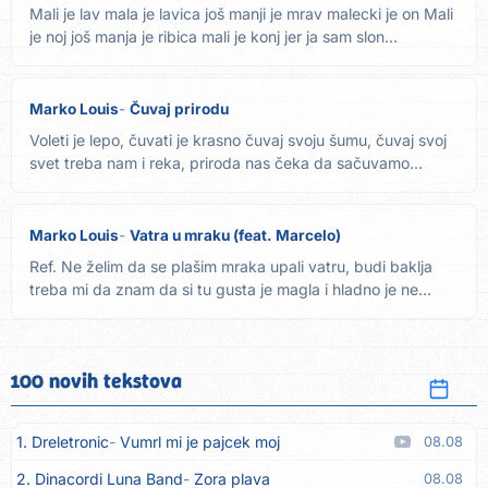
Mali je lav mala je lavica još manji je mrav malecki je on Mali
je noj još manja je ribica mali je konj jer ja sam slon...
Marko Louis
Čuvaj prirodu
Voleti je lepo, čuvati je krasno čuvaj svoju šumu, čuvaj svoj
svet treba nam i reka, priroda nas čeka da sačuvamo
pčele...
Marko Louis
Vatra u mraku (feat. Marcelo)
Ref. Ne želim da se plašim mraka upali vatru, budi baklja
treba mi da znam da si tu gusta je magla i hladno je ne
mogu...
100 novih tekstova
1. Dreletronic
Vumrl mi je pajcek moj
08.08
2. Dinacordi Luna Band
Zora plava
08.08