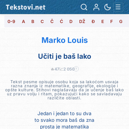
Tekstovi.net
☰
0-9
A
B
C
Č
Ć
D
DŽ
Đ
E
F
G
Marko Louis
Učiti je baš lako
🔥
47
📈
2 050
?
Tekst pesme opisuje osobu koja sa lakoćom usvaja
razna znanja iz matematike, geografije, ekologije i
opšte kulture. Stihovi naglašavaju da je učenje baš lako
uz pravu volju i ritam, pokazujući kako se savladavaju
različite oblasti.
Jedan i jedan to su dva
to svako mora baš da zna
prosta je matematika