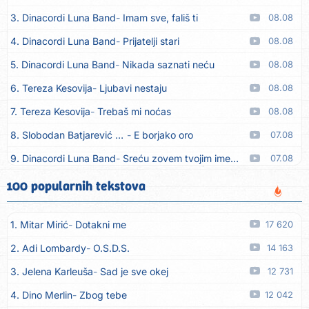
3. Dinacordi Luna Band
Imam sve, fališ ti
08.08
4. Dinacordi Luna Band
Prijatelji stari
08.08
5. Dinacordi Luna Band
Nikada saznati neću
08.08
6. Tereza Kesovija
Ljubavi nestaju
08.08
7. Tereza Kesovija
Trebaš mi noćas
08.08
8. Slobodan Batjarević Čobe
E borjako oro
07.08
9. Dinacordi Luna Band
Sreću zovem tvojim imenom (feat. Kristina Smetko)
07.08
10. Dinacordi Luna Band
Tamburaši (feat. Kristina Smetko)
07.08
100 popularnih tekstova
11. Dinacordi Luna Band
Tvoja šutnja (feat. Kristina Smetko)
07.08
1. Mitar Mirić
Dotakni me
17 620
12. Tamara Brusić
Neću kuhat´, neću prat´
07.08
2. Adi Lombardy
O.S.D.S.
14 163
13. Grupa TNT Rijeka
Via Roma, nikad doma
07.08
3. Jelena Karleuša
Sad je sve okej
12 731
14. Zaim Imamović
Kada moja mladost prođe
07.08
4. Dino Merlin
Zbog tebe
12 042
15. Azra Husarkić
Do zadnje kapi
07.08