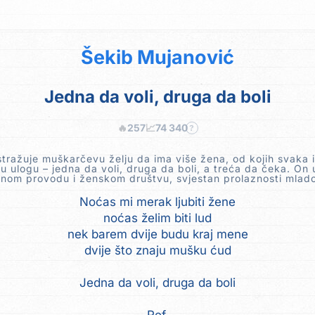
Šekib Mujanović
Jedna da voli, druga da boli
🔥
257
📈
74 340
?
stražuje muškarčevu želju da ima više žena, od kojih svaka 
itu ulogu – jedna da voli, druga da boli, a treća da čeka. On 
nom provodu i ženskom društvu, svjestan prolaznosti mlado
Noćas mi merak ljubiti žene
noćas želim biti lud
nek barem dvije budu kraj mene
dvije što znaju mušku ćud
Jedna da voli, druga da boli