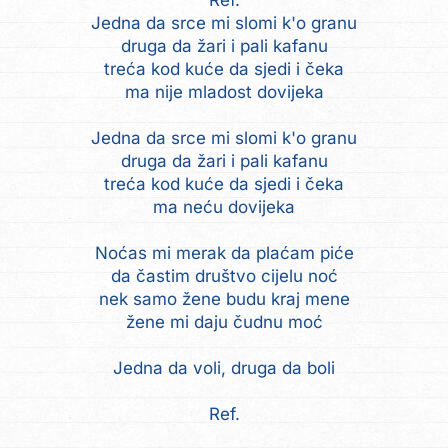
Ref.
Jedna da srce mi slomi k'o granu
druga da žari i pali kafanu
treća kod kuće da sjedi i čeka
ma nije mladost dovijeka
Jedna da srce mi slomi k'o granu
druga da žari i pali kafanu
treća kod kuće da sjedi i čeka
ma neću dovijeka
Noćas mi merak da plaćam piće
da častim društvo cijelu noć
nek samo žene budu kraj mene
žene mi daju čudnu moć
Jedna da voli, druga da boli
Ref.