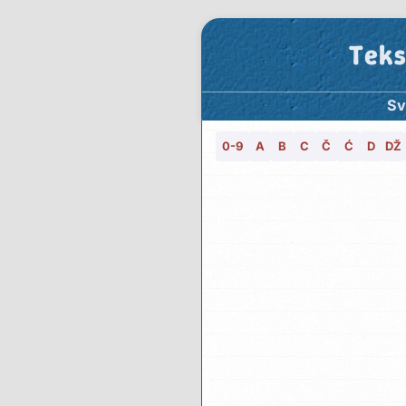
Teks
Sv
0-9
A
B
C
Č
Ć
D
DŽ