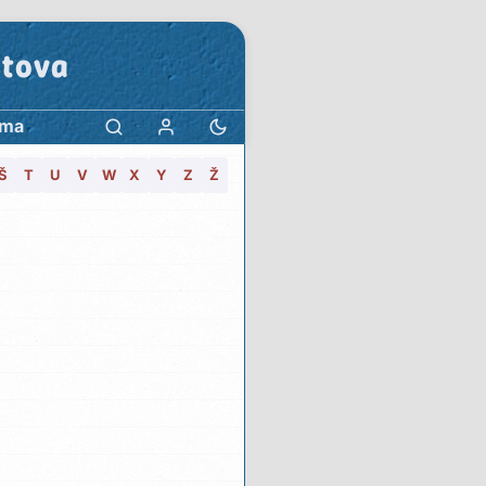
stova
ama
Š
T
U
V
W
X
Y
Z
Ž