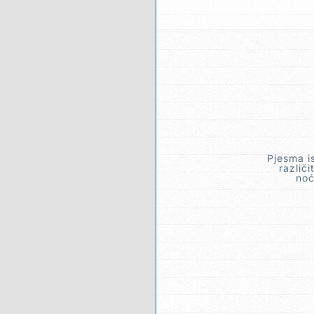
Pjesma i
različ
noć