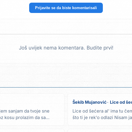
Prijavite se da biste komentarisali
Još uvijek nema komentara. Budite prvi!
Šekib Mujanović
Lice od še
ujem sanjam da tvoje sne
Lice od šećera al' ima tu če
oz kosu prolazim da sa
što ti je rek'o odlazi Nisam j
mogla sve...