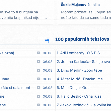
Šekib Mujanović
Idila
m sve to ti bi htjela sa
Moram priznat' zaljubljen sa
vo nije kraj, nikad nije ni
nešto krio da su same tada n
bi' ih krao...
100 popularnih tekstova
ksiozna)
1. Adi Lombardy
O.S.D.S.
06.08
2. Jelena Karleuša
Sad je sve
06.08
3. Dino Merlin
Zbog tebe
06.08
ljubav
4. Mitar Mirić
Dotakni me
06.08
e što si dala meni
5. Mile Delija
Oras
06.08
ane
6. Halid Bešlić
Crna ruža
06.08
tebe
7. Jakov Jozinović
Ja volim ka
06.08