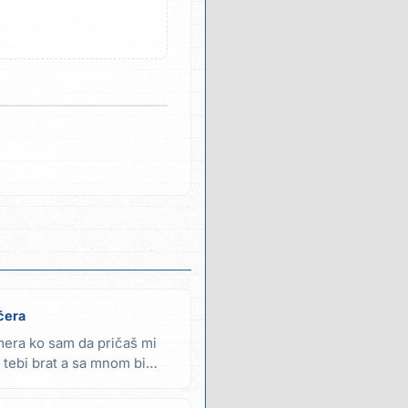
ćera
mera ko sam da pričaš mi
a tebi brat a sa mnom bi