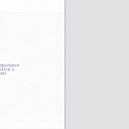
ispunjava
uživa u
sti.