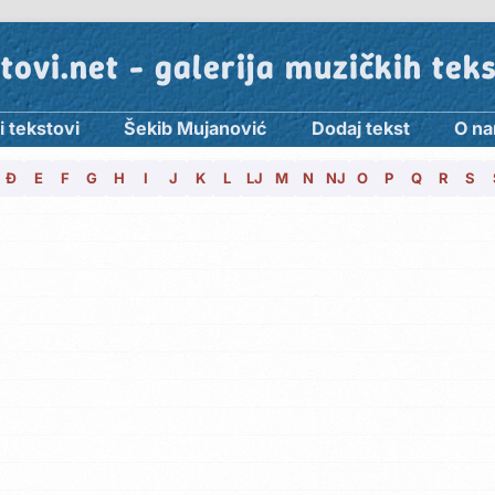
tovi.net - galerija muzičkih tek
i tekstovi
Šekib Mujanović
Dodaj tekst
O n
Đ
E
F
G
H
I
J
K
L
LJ
M
N
NJ
O
P
Q
R
S