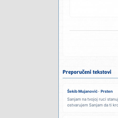
Preporučeni tekstovi
Šekib Mujanović
Prsten
Sanjam na tvojoj ruci stan
ostvarujem Sanjam da ti kr
mnom spavaš a to...