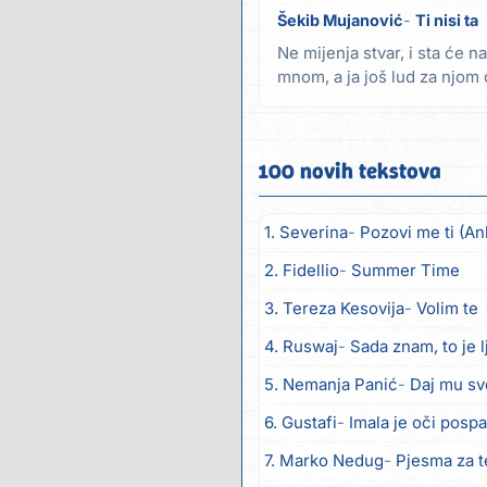
Šekib Mujanović
Ti nisi ta
Ne mijenja stvar, i sta će na
mnom, a ja još lud za njom o
počelo na...
100 novih tekstova
1. Severina
Pozovi me ti (An
2. Fidellio
Summer Time
3. Tereza Kesovija
Volim te
4. Ruswaj
Sada znam, to je 
5. Nemanja Panić
Daj mu sv
6. Gustafi
Imala je oči posp
7. Marko Nedug
Pjesma za 