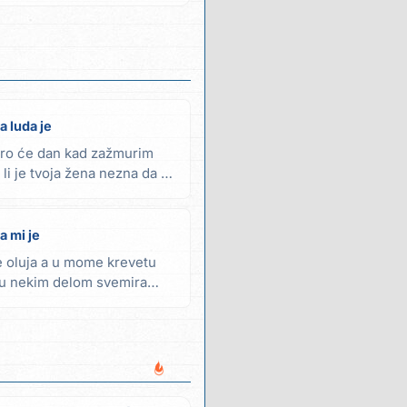
a luda je
oro će dan kad zažmurim
 li je tvoja žena nezna da je
a mi je
 oluja a u mome krevetu
aju nekim delom svemira