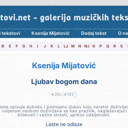
tovi.net - galerija muzičkih tek
 tekstovi
Ksenija Mijatović
Dodaj tekst
O n
Đ
E
F
G
H
I
J
K
L
LJ
M
N
NJ
O
P
Q
R
S
Ksenija Mijatović
Ljubav bogom dana
🔥
25
📈
4 131
?
sme opisuje duboku i postojanu ljubav koju narator doživlja
 voljenom osobom doživljava se kao praznik, naglašavajući
bliskosti i večne strasti, uprkos udaljenosti.
Laste ne odlaze