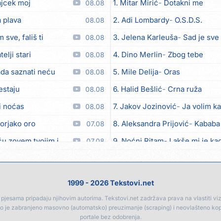
ajcek moj
1. Mitar Mirić
Dotakni me
08.08
 plava
2. Adi Lombardy
O.S.D.S.
08.08
 sve, fališ ti
3. Jelena Karleuša
Sad je sve
08.08
telji stari
4. Dino Merlin
Zbog tebe
08.08
da saznati neću
5. Mile Delija
Oras
08.08
estaju
6. Halid Bešlić
Crna ruža
08.08
i noćas
7. Jakov Jozinović
Ja volim ka
08.08
orjako oro
8. Aleksandra Prijović
Kababa
07.08
em tvojim imenom (feat. Kristina Smetko)
9. Noćni Ritam
Lakše mi je kad
07.08
raši (feat. Kristina Smetko)
10. Halid Bešlić
Ljiljani
07.08
šutnja (feat. Kristina Smetko)
11. Aleksandra Prijović
Macho
07.08
1999 - 2026 Tekstovi.net
t´, neću prat´
12. Faraon
Hello Kitty
07.08
jesama pripadaju njihovim autorima. Tekstovi.net zadržava prava na vlastiti vizua
go je zabranjeno masovno (automatsko) preuzimanje (scraping) i neovlašteno ko
oma, nikad doma
13. Vesna Zmijanac
Ovo u gru
07.08
portale bez odobrenja.