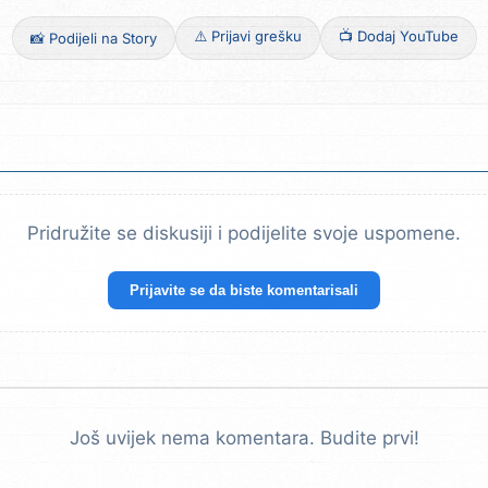
⚠️ Prijavi grešku
📺 Dodaj YouTube
📸 Podijeli na Story
Pridružite se diskusiji i podijelite svoje uspomene.
Prijavite se da biste komentarisali
Još uvijek nema komentara. Budite prvi!