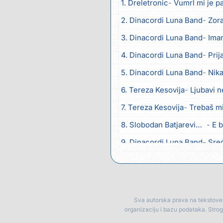
1. Dreletronic
Vumrl mi je p
2. Dinacordi Luna Band
Zora
3. Dinacordi Luna Band
Imam
4. Dinacordi Luna Band
Prija
5. Dinacordi Luna Band
Nika
6. Tereza Kesovija
Ljubavi n
7. Tereza Kesovija
Trebaš m
8. Slobodan Batjarević Čobe
E b
9. Dinacordi Luna Band
Sreću zov
10. Dinacordi Luna Band
Tambu
11. Dinacordi Luna Band
Tvoja 
12. Tamara Brusić
Neću kuha
Sva autorska prava na tekstove p
organizaciju i bazu podataka. Stro
13. Grupa TNT Rijeka
Via R