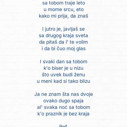
sa tobom traje leto
u mome srcu, eto
kako mi prija, da znaš
I jutro je, javljaš se
sa drugog kraja sveta
da pitaš da l' te volim
i da bi čuo moj glas
I svaki dan sa tobom
k'o biser je u nizu
što uvek budi ženu
u meni kad si tako blizu
Ja ne znam šta nas dvoje
ovako dugo spaja
al' svaka noć sa tobom
k'o praznik je bez kraja
Ref.