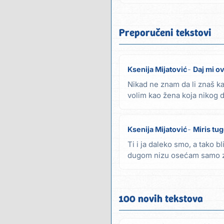
Preporučeni tekstovi
Ksenija Mijatović
Daj mi o
Nikad ne znam da li znaš k
volim kao žena koja nikog
što te želim i...
Ksenija Mijatović
Miris tu
Ti i ja daleko smo, a tako b
dugom nizu osećam samo zu
se, a sve...
100 novih tekstova