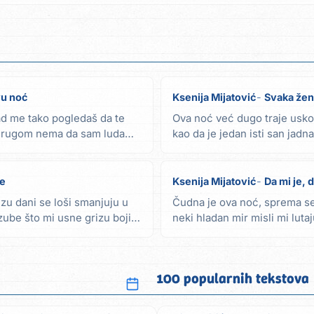
vu noć
Ksenija Mijatović
Svaka žen
ad me tako pogledaš da te
Ova noć već dugo traje usk
 drugom nema da sam luda
kao da je jedan isti san jadna
prevarena...
ge
Ksenija Mijatović
Da mi je, d
lizu dani se loši smanjuju u
Čudna je ova noć, sprema se
be što mi usne grizu bojim
neki hladan mir misli mi lut
zagrli me, ne...
100 popularnih tekstova