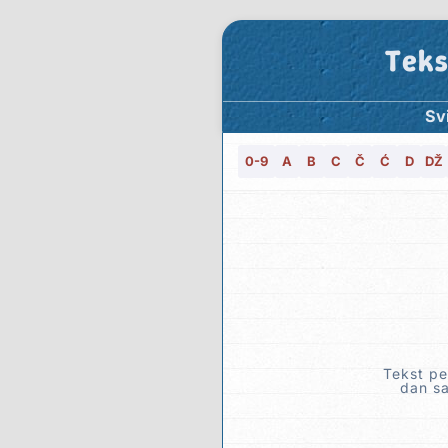
Teks
Svi
0-9
A
B
C
Č
Ć
D
DŽ
Tekst pe
dan sa