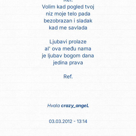
Volim kad pogled tvoj
niz moje telo pada
bezobrazan i sladak
kad me savlada
Ljubavi prolaze
al' ova među nama
je ljubav bogom dana
jedina prava
Hvala
crazy_angeL
03.03.2012 - 13:14