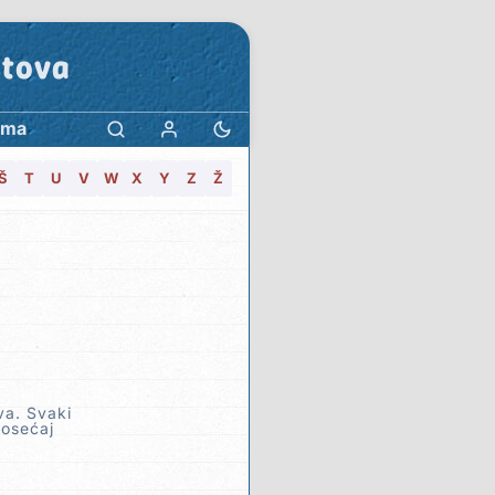
stova
ama
Š
T
U
V
W
X
Y
Z
Ž
va. Svaki
 osećaj