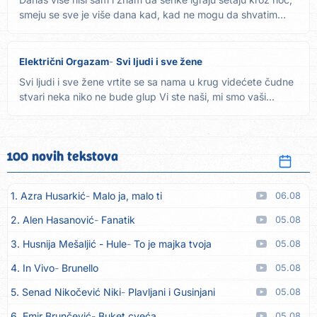
smeju se sve je više dana kad, kad ne mogu da shvatim
svet...
Električni Orgazam
Svi ljudi i sve žene
Svi ljudi i sve žene vrtite se sa nama u krug videćete čudne
stvari neka niko ne bude glup Vi ste naši, mi smo vaši...
100 novih tekstova
1. Azra Husarkić
Malo ja, malo ti
06.08
2. Alen Hasanović
Fanatik
05.08
3. Husnija Mešaljić - Hule
To je majka tvoja
05.08
4. In Vivo
Brunello
05.08
5. Senad Nikočević Niki
Plavljani i Gusinjani
05.08
6. Emir Brunčević
Buket cveća
05.08