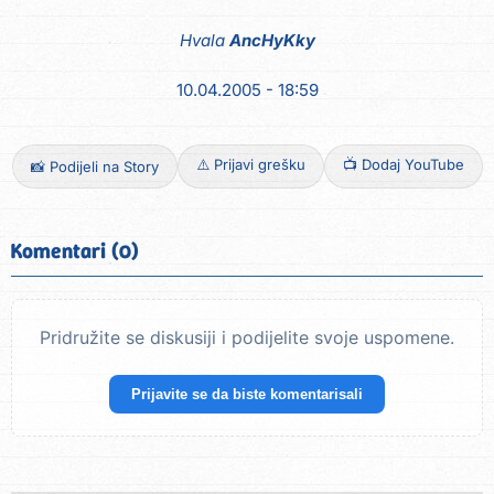
Hvala
AncHyKky
10.04.2005 - 18:59
⚠️ Prijavi grešku
📺 Dodaj YouTube
📸 Podijeli na Story
Komentari (0)
Pridružite se diskusiji i podijelite svoje uspomene.
Prijavite se da biste komentarisali