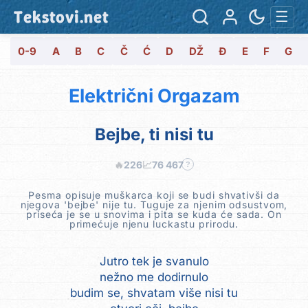
Tekstovi.net
☰
0-9
A
B
C
Č
Ć
D
DŽ
Đ
E
F
G
Električni Orgazam
Bejbe, ti nisi tu
🔥
226
📈
76 467
?
Pesma opisuje muškarca koji se budi shvativši da
njegova 'bejbe' nije tu. Tuguje za njenim odsustvom,
priseća je se u snovima i pita se kuda će sada. On
primećuje njenu luckastu prirodu.
Jutro tek je svanulo
nežno me dodirnulo
budim se, shvatam više nisi tu