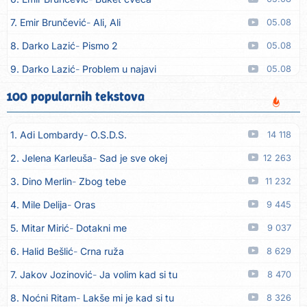
7. Emir Brunčević
Ali, Ali
05.08
8. Darko Lazić
Pismo 2
05.08
9. Darko Lazić
Problem u najavi
05.08
10. Aleksandra Đuranović
Kao zver
05.08
100 popularnih tekstova
11. Meliha Imširović
Čujem mili
05.08
1. Adi Lombardy
O.S.D.S.
14 118
12. Tereza Kesovija
Prvi cvijet
05.08
2. Jelena Karleuša
Sad je sve okej
12 263
13. Kopito
Ka´ list ol kaduje (Poput lista od kadulje)
05.08
3. Dino Merlin
Zbog tebe
11 232
14. Alen Polić
Rožica črljena
05.08
4. Mile Delija
Oras
9 445
15. Oliver Dragojević
Marjane, naš Marjane
05.08
5. Mitar Mirić
Dotakni me
9 037
16. Klapa Kaše Dubrovnik
Nisam srce našao na cesti
05.08
6. Halid Bešlić
Crna ruža
8 629
17. Grupa Makedonija
Ima edna moma
05.08
7. Jakov Jozinović
Ja volim kad si tu
8 470
18. Ljupka Dimitrovska
Javi se telefonom
05.08
8. Noćni Ritam
Lakše mi je kad si tu
8 326
19. Grupa 777
Kada zazvoni moj telefon
05.08