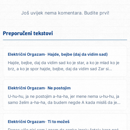
Još uvijek nema komentara. Budite prvi!
Preporučeni tekstovi
Električni Orgazam
Hajde, bejbe (daj da vidim sad)
Hajde, bejbe, daj da vidim sad ko je star, a ko je mlad ko je
brz, a ko je spor hajde, bejbe, daj da vidim sad Zar si...
Električni Orgazam
Ne postojim
U-hu-hu, ja ne postojim a-ha-ha, jer mene nema u-hu-hu, ja
samo želim a-ha-ha, da budem negde A kada misliš da je
kraj...
Električni Orgazam
Ti to možeš
Danas više nisi sam i znam da senke igraju šetaju kroz noć,