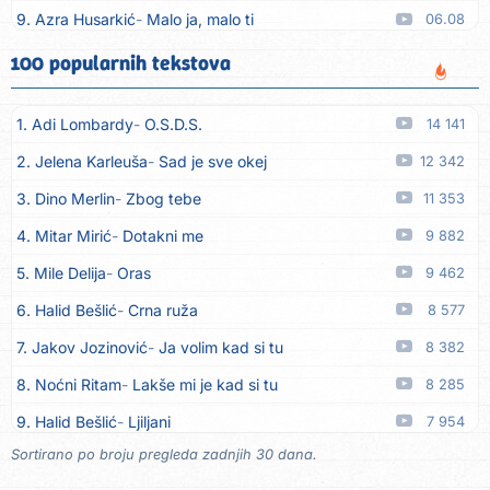
9. Azra Husarkić
Malo ja, malo ti
06.08
10. Alen Hasanović
Fanatik
05.08
100 popularnih tekstova
11. Husnija Mešaljić - Hule
To je majka tvoja
05.08
1. Adi Lombardy
O.S.D.S.
14 141
12. In Vivo
Brunello
05.08
2. Jelena Karleuša
Sad je sve okej
12 342
13. Senad Nikočević Niki
Plavljani i Gusinjani
05.08
3. Dino Merlin
Zbog tebe
11 353
14. Emir Brunčević
Buket cveća
05.08
4. Mitar Mirić
Dotakni me
9 882
15. Emir Brunčević
Ali, Ali
05.08
5. Mile Delija
Oras
9 462
16. Darko Lazić
Pismo 2
05.08
6. Halid Bešlić
Crna ruža
8 577
17. Darko Lazić
Problem u najavi
05.08
7. Jakov Jozinović
Ja volim kad si tu
8 382
18. Aleksandra Đuranović
Kao zver
05.08
8. Noćni Ritam
Lakše mi je kad si tu
8 285
19. Meliha Imširović
Čujem mili
05.08
9. Halid Bešlić
Ljiljani
7 954
20. Tereza Kesovija
Prvi cvijet
05.08
Sortirano po broju pregleda zadnjih 30 dana.
10. Aleksandra Prijović
Kababa
7 887
21. Kopito
Ka´ list ol kaduje (Poput lista od kadulje)
05.08