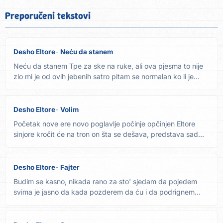
Preporučeni tekstovi
Desho Eltore
Neću da stanem
Neću da stanem Tpe za ske na ruke, ali ova pjesma to nije
zlo mi je od ovih jebenih satro pitam se normalan ko li je...
Desho Eltore
Volim
Početak nove ere novo poglavlje počinje opčinjen Eltore
sinjore kročit će na tron on šta se dešava, predstava sad
je...
Desho Eltore
Fajter
Budim se kasno, nikada rano za sto' sjedam da pojedem
svima je jasno da kada pozderem da ću i da podrignem
Obavljam to,...