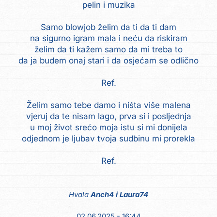
pelin i muzika
Samo blowjob želim da ti da ti dam
na sigurno igram mala i neću da riskiram
želim da ti kažem samo da mi treba to
da ja budem onaj stari i da osjećam se odlično
Ref.
Želim samo tebe damo i ništa više malena
vjeruj da te nisam lago, prva si i posljednja
u moj život srećo moja istu si mi donijela
odjednom je ljubav tvoja sudbinu mi prorekla
Ref.
Hvala
Anch4 i Laura74
02.06.2025 - 16:44