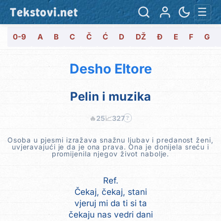
Tekstovi.net
☰
0-9
A
B
C
Č
Ć
D
DŽ
Đ
E
F
G
Desho Eltore
Pelin i muzika
🔥
25
📈
327
?
Osoba u pjesmi izražava snažnu ljubav i predanost ženi,
uvjeravajući je da je ona prava. Ona je donijela sreću i
promijenila njegov život nabolje.
Ref.
Čekaj, čekaj, stani
vjeruj mi da ti si ta
čekaju nas vedri dani