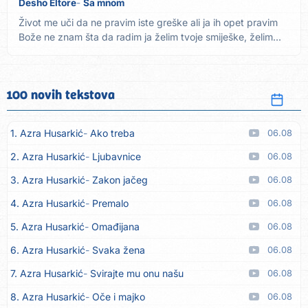
Desho Eltore
Sa mnom
Život me uči da ne pravim iste greške ali ja ih opet pravim
Bože ne znam šta da radim ja želim tvoje smiješke, želim...
100 novih tekstova
1. Azra Husarkić
Ako treba
06.08
2. Azra Husarkić
Ljubavnice
06.08
3. Azra Husarkić
Zakon jačeg
06.08
4. Azra Husarkić
Premalo
06.08
5. Azra Husarkić
Omađijana
06.08
6. Azra Husarkić
Svaka žena
06.08
7. Azra Husarkić
Svirajte mu onu našu
06.08
8. Azra Husarkić
Oče i majko
06.08