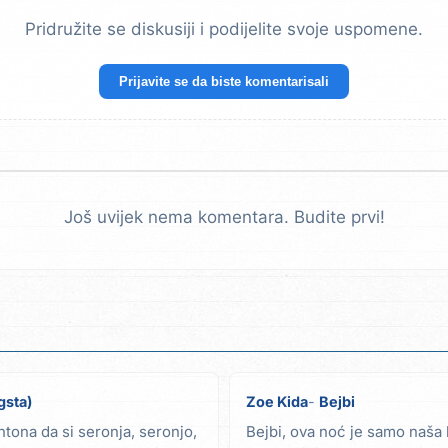
Pridružite se diskusiji i podijelite svoje uspomene.
Prijavite se da biste komentarisali
Još uvijek nema komentara. Budite prvi!
gsta)
Zoe Kida
Bejbi
ontona da si seronja, seronjo,
Bejbi, ova noć je samo naša 