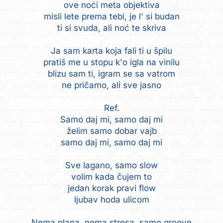
ove noći meta objektiva
misli lete prema tebi, je l' si budan
ti si svuda, ali noć te skriva
Ja sam karta koja fali ti u špilu
pratiš me u stopu k'o igla na vinilu
blizu sam ti, igram se sa vatrom
ne pričamo, ali sve jasno
Ref.
Samo daj mi, samo daj mi
želim samo dobar vajb
samo daj mi, samo daj mi
Sve lagano, samo slow
volim kada čujem to
jedan korak pravi flow
ljubav hoda ulicom
Nema plana, nema stresa, samo groove