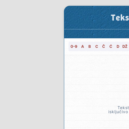
Teks
0-9
A
B
C
Č
Ć
D
DŽ
Tekst
isključivo