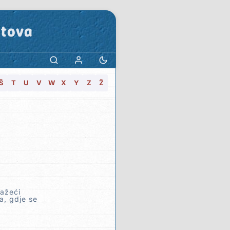
stova
Š
T
U
V
W
X
Y
Z
Ž
ražeći
sa, gdje se
.