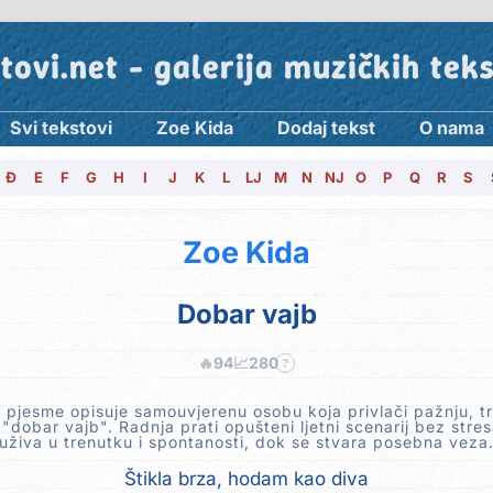
tovi.net - galerija muzičkih tek
Svi tekstovi
Zoe Kida
Dodaj tekst
O nama
Đ
E
F
G
H
I
J
K
L
LJ
M
N
NJ
O
P
Q
R
S
Zoe Kida
Dobar vajb
🔥
94
📈
280
?
 pjesme opisuje samouvjerenu osobu koja privlači pažnju, t
 "dobar vajb". Radnja prati opušteni ljetni scenarij bez stre
uživa u trenutku i spontanosti, dok se stvara posebna veza
Štikla brza, hodam kao diva