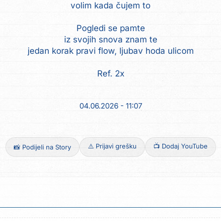
volim kada čujem to
Pogledi se pamte
iz svojih snova znam te
jedan korak pravi flow, ljubav hoda ulicom
Ref. 2x
04.06.2026 - 11:07
⚠️ Prijavi grešku
📺 Dodaj YouTube
📸 Podijeli na Story