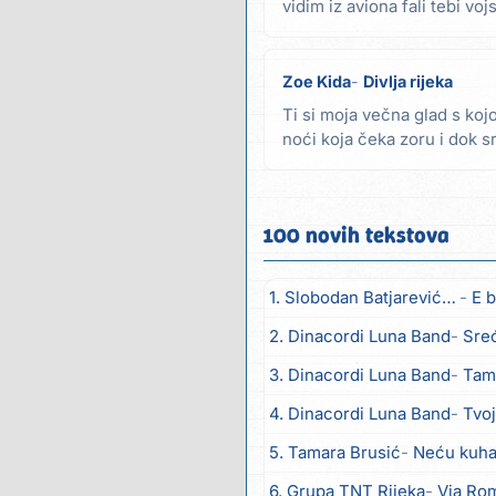
vidim iz aviona fali tebi vo
doma...
Zoe Kida
Divlja rijeka
Ti si moja večna glad s kojo
noći koja čeka zoru i dok sr
govori da...
100 novih tekstova
1. Slobodan Batjarević Čobe
E b
2. Dinacordi Luna Band
Sreću zov
3. Dinacordi Luna Band
Tambur
4. Dinacordi Luna Band
Tvoja š
5. Tamara Brusić
Neću kuhat
6. Grupa TNT Rijeka
Via Ro