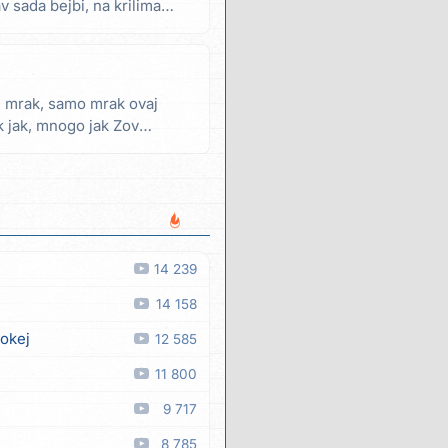
v sada bejbi, na krilima
e mrak, samo mrak ovaj
k jak, mnogo jak Zov
14 239
14 158
 okej
12 585
11 800
9 717
8 785