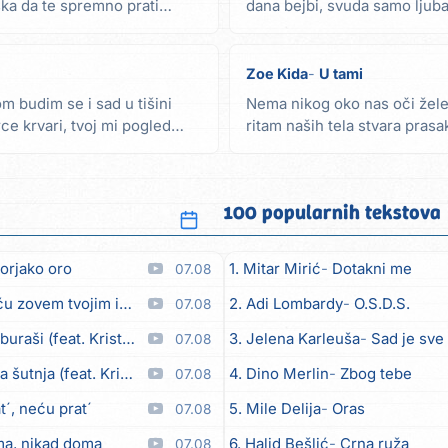
jska da te spremno prati
dana bejbi, svuda samo ljuba
smo grada,...
Zoe Kida
U tami
m budim se i sad u tišini
Nema nikog oko nas oči žel
ce krvari, tvoj mi pogled
ritam naših tela stvara prasa
divljine ove noći...
100 popularnih tekstova
orjako oro
1. Mitar Mirić
Dotakni me
07.08
em tvojim imenom (feat. Kristina Smetko)
2. Adi Lombardy
O.S.D.S.
07.08
aši (feat. Kristina Smetko)
3. Jelena Karleuša
Sad je sve
07.08
utnja (feat. Kristina Smetko)
4. Dino Merlin
Zbog tebe
07.08
´, neću prat´
5. Mile Delija
Oras
07.08
ma, nikad doma
6. Halid Bešlić
Crna ruža
07.08