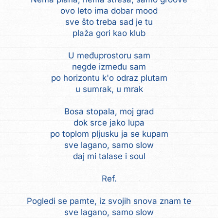
ovo leto ima dobar mood
sve što treba sad je tu
plaža gori kao klub
U međuprostoru sam
negde između sam
po horizontu k'o odraz plutam
u sumrak, u mrak
Bosa stopala, moj grad
dok srce jako lupa
po toplom pljusku ja se kupam
sve lagano, samo slow
daj mi talase i soul
Ref.
Pogledi se pamte, iz svojih snova znam te
sve lagano, samo slow