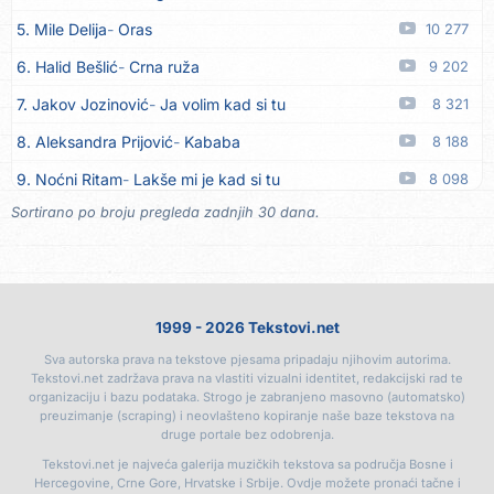
5. Mile Delija
Oras
10 277
16. Dinacordi Luna Band
Noći moje besane
07.08
6. Halid Bešlić
Crna ruža
9 202
17. Pet za 5
Pozdravi mi Stubicu
07.08
7. Jakov Jozinović
Ja volim kad si tu
8 321
18. Dinacordi Luna Band
Anđeo moj
07.08
8. Aleksandra Prijović
Kababa
8 188
19. Vesna Kartuš
Vrati se
07.08
9. Noćni Ritam
Lakše mi je kad si tu
8 098
20. Severina
Pozovi me ti (Anksiozna)
06.08
Sortirano po broju pregleda zadnjih 30 dana.
10. Halid Bešlić
Ljiljani
7 823
21. Fidellio
Summer Time
06.08
11. Aleksandra Prijović
Macho man
7 383
22. Tereza Kesovija
Volim te
06.08
12. Faraon
Hello Kitty
7 198
23. Ruswaj
Sada znam, to je ljubav
06.08
1999 - 2026 Tekstovi.net
13. Vesna Zmijanac
Ovo u grudima
6 745
24. Nemanja Panić
Daj mu sve što si dala meni
06.08
Sva autorska prava na tekstove pjesama pripadaju njihovim autorima.
14. Noćni Ritam
Rekla si mi
6 526
25. Gustafi
Imala je oči pospane
06.08
Tekstovi.net zadržava prava na vlastiti vizualni identitet, redakcijski rad te
organizaciju i bazu podataka. Strogo je zabranjeno masovno (automatsko)
15. Karlo!
Mon amour
6 392
26. Marko Nedug
Pjesma za tebe
06.08
preuzimanje (scraping) i neovlašteno kopiranje naše baze tekstova na
druge portale bez odobrenja.
16. Džej Ramadanovski
Ova mačka do mene
6 336
27. Bruno Krajcar
Pozitiva
06.08
Tekstovi.net je najveća galerija muzičkih tekstova sa područja Bosne i
17. Amira Medunjanin
Pjevat ćemo šta nam srce zna
6 003
Hercegovine, Crne Gore, Hrvatske i Srbije. Ovdje možete pronaći tačne i
28. Bruno Krajcar
Za nas
06.08