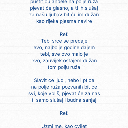
pustit ću anđele na polje ruža
pjevat će glasno, a ti ih slušaj
za našu ljubav bit ću im dužan
kao rijeka pjesma navire
Ref.
Tebi srce se predaje
evo, najbolje godine dajem
tebi, sve ovo malo je
evo, zauvijek ostajem dužan
tom polju ruža
Slavit će ljudi, nebo i ptice
na polje ruža pozvanih bit će
svi, koje voliš, pjevat će za nas
ti samo slušaj i budna sanjaj
Ref.
Uzmi me, kao cvijet