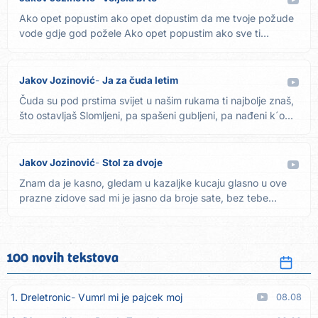
Ako opet popustim ako opet dopustim da me tvoje požude
vode gdje god požele Ako opet popustim ako sve ti
dopustim šta...
Jakov Jozinović
Ja za čuda letim
Čuda su pod prstima svijet u našim rukama ti najbolje znaš,
što ostavljaš Slomljeni, pa spašeni gubljeni, pa nađeni k´o...
Jakov Jozinović
Stol za dvoje
Znam da je kasno, gledam u kazaljke kucaju glasno u ove
prazne zidove sad mi je jasno da broje sate, bez tebe
vremena...
100 novih tekstova
1. Dreletronic
Vumrl mi je pajcek moj
08.08