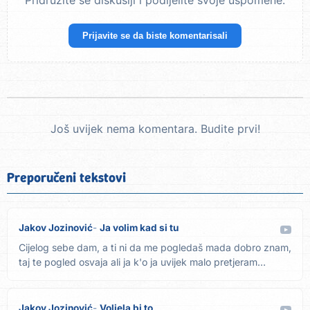
Pridružite se diskusiji i podijelite svoje uspomene.
Prijavite se da biste komentarisali
Još uvijek nema komentara. Budite prvi!
Preporučeni tekstovi
Jakov Jozinović
Ja volim kad si tu
Cijelog sebe dam, a ti ni da me pogledaš mada dobro znam,
taj te pogled osvaja ali ja k'o ja uvijek malo pretjeram
mada...
Jakov Jozinović
Voljela bi to