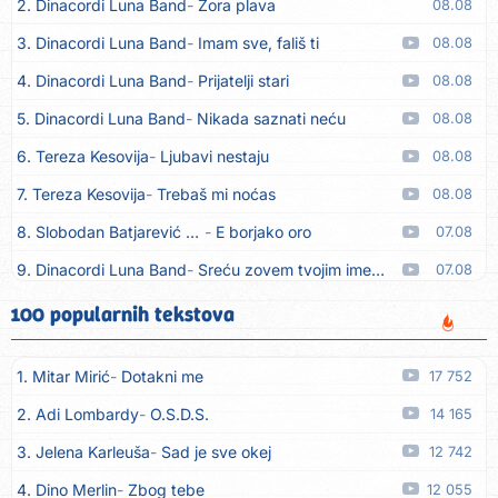
2. Dinacordi Luna Band
Zora plava
08.08
3. Dinacordi Luna Band
Imam sve, fališ ti
08.08
4. Dinacordi Luna Band
Prijatelji stari
08.08
5. Dinacordi Luna Band
Nikada saznati neću
08.08
6. Tereza Kesovija
Ljubavi nestaju
08.08
7. Tereza Kesovija
Trebaš mi noćas
08.08
8. Slobodan Batjarević Čobe
E borjako oro
07.08
9. Dinacordi Luna Band
Sreću zovem tvojim imenom (feat. Kristina Smetko)
07.08
10. Dinacordi Luna Band
Tamburaši (feat. Kristina Smetko)
07.08
100 popularnih tekstova
11. Dinacordi Luna Band
Tvoja šutnja (feat. Kristina Smetko)
07.08
1. Mitar Mirić
Dotakni me
17 752
12. Tamara Brusić
Neću kuhat´, neću prat´
07.08
2. Adi Lombardy
O.S.D.S.
14 165
13. Grupa TNT Rijeka
Via Roma, nikad doma
07.08
3. Jelena Karleuša
Sad je sve okej
12 742
14. Zaim Imamović
Kada moja mladost prođe
07.08
4. Dino Merlin
Zbog tebe
12 055
15. Azra Husarkić
Do zadnje kapi
07.08