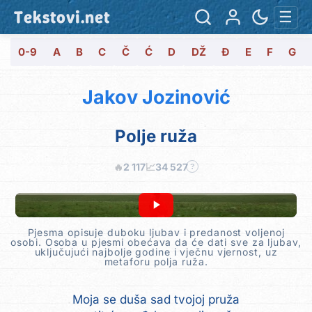
Tekstovi.net
☰
0-9
A
B
C
Č
Ć
D
DŽ
Đ
E
F
G
Jakov Jozinović
Polje ruža
🔥
2 117
📈
34 527
?
Pjesma opisuje duboku ljubav i predanost voljenoj
osobi. Osoba u pjesmi obećava da će dati sve za ljubav,
uključujući najbolje godine i vječnu vjernost, uz
metaforu polja ruža.
Moja se duša sad tvojoj pruža