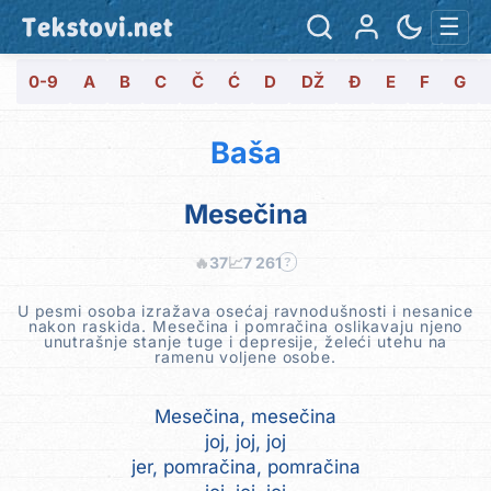
Tekstovi.net
☰
0-9
A
B
C
Č
Ć
D
DŽ
Đ
E
F
G
Baša
Mesečina
🔥
37
📈
7 261
?
U pesmi osoba izražava osećaj ravnodušnosti i nesanice
nakon raskida. Mesečina i pomračina oslikavaju njeno
unutrašnje stanje tuge i depresije, želeći utehu na
ramenu voljene osobe.
Mesečina, mesečina
joj, joj, joj
jer, pomračina, pomračina