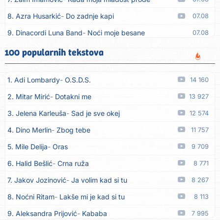
8. Azra Husarkić
Do zadnje kapi
07.08
9. Dinacordi Luna Band
Noći moje besane
07.08
10. Pet za 5
Pozdravi mi Stubicu
07.08
100 popularnih tekstova
11. Dinacordi Luna Band
Anđeo moj
07.08
1. Adi Lombardy
O.S.D.S.
14 160
12. Vesna Kartuš
Vrati se
07.08
2. Mitar Mirić
Dotakni me
13 927
13. Severina
Pozovi me ti (Anksiozna)
06.08
3. Jelena Karleuša
Sad je sve okej
12 574
14. Fidellio
Summer Time
06.08
4. Dino Merlin
Zbog tebe
11 757
15. Tereza Kesovija
Volim te
06.08
5. Mile Delija
Oras
9 709
16. Ruswaj
Sada znam, to je ljubav
06.08
6. Halid Bešlić
Crna ruža
8 771
17. Nemanja Panić
Daj mu sve što si dala meni
06.08
7. Jakov Jozinović
Ja volim kad si tu
8 267
18. Gustafi
Imala je oči pospane
06.08
8. Noćni Ritam
Lakše mi je kad si tu
8 113
19. Marko Nedug
Pjesma za tebe
06.08
9. Aleksandra Prijović
Kababa
7 995
20. Bruno Krajcar
Pozitiva
06.08