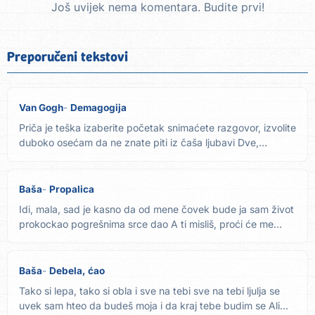
Još uvijek nema komentara. Budite prvi!
Preporučeni tekstovi
Van Gogh
Demagogija
Priča je teška izaberite početak snimaćete razgovor, izvolite
duboko osećam da ne znate piti iz čaša ljubavi Dve,
prema...
Baša
Propalica
Idi, mala, sad je kasno da od mene čovek bude ja sam život
prokockao pogrešnima srce dao A ti misliš, proći će me
suze...
Baša
Debela, ćao
Tako si lepa, tako si obla i sve na tebi sve na tebi ljulja se
uvek sam hteo da budeš moja i da kraj tebe budim se Ali...