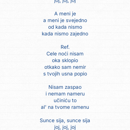
joj, joj, joj
A meni je
a meni je svejedno
od kada nismo
kada nismo zajedno
Ref.
Cele noći nisam
oka sklopio
otkako sam nemir
s tvojih usna popio
Nisam zaspao
i nemam nameru
učiniću to
al' na tvome ramenu
Sunce sija, sunce sija
joj, joj, joj