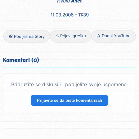
Hvala
Anet
11.03.2006 - 11:39
⚠️ Prijavi grešku
📺 Dodaj YouTube
📸 Podijeli na Story
Komentari (0)
Pridružite se diskusiji i podijelite svoje uspomene.
Prijavite se da biste komentarisali