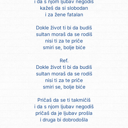
i da s njom ljubav negodiš
kažeš da si slobodan
i za žene fatalan
Dokle život ti bi da budiš
sultan moraš da se rodiš
nisi ti za te priče
smiri se, bolje biće
Ref.
Dokle život ti bi da budiš
sultan moraš da se rodiš
nisi ti za te priče
smiri se, bolje biće
Pričaš da se ti takmičiš
i da s njom ljubav negodiš
pričaš da je ljubav prošla
i druga bi dobrodošla