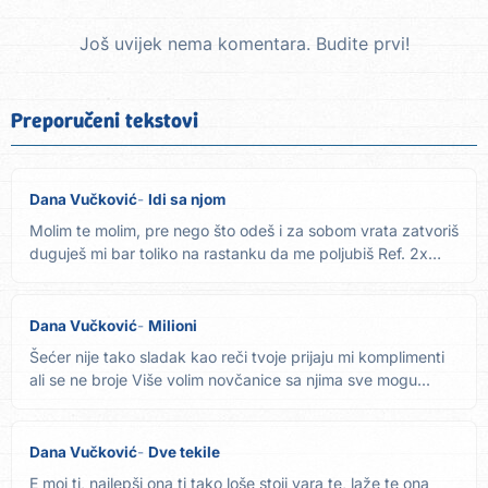
Još uvijek nema komentara. Budite prvi!
Preporučeni tekstovi
Dana Vučković
Idi sa njom
Molim te molim, pre nego što odeš i za sobom vrata zatvoriš
duguješ mi bar toliko na rastanku da me poljubiš Ref. 2x
Ma...
Dana Vučković
Milioni
Šećer nije tako sladak kao reči tvoje prijaju mi komplimenti
ali se ne broje Više volim novčanice sa njima sve mogu...
Dana Vučković
Dve tekile
E moj ti, najlepši ona ti tako loše stoji vara te, laže te ona