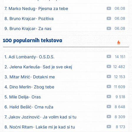
7. Marko Nedug
Pjesma za tebe
06.08
8. Bruno Krajcar
Pozitiva
06.08
9. Bruno Krajcar
Za nas
06.08
10. Tereza Kesovija
Da li ću moći
06.08
100 popularnih tekstova
11. Lidija Bačić
Neka se vino toči (Nazdravlje)
06.08
1. Adi Lombardy
O.S.D.S.
14 151
12. Karin Kuljanić
Nisi zavridel
06.08
2. Jelena Karleuša
Sad je sve okej
12 482
13. Tamara Brusić
Nigdi ni lipo ko doma
06.08
3. Mitar Mirić
Dotakni me
12 153
14. Tamara Brusić
Biž´mo ća
06.08
4. Dino Merlin
Zbog tebe
11 609
15. Rusko Richie
Bila si, bila
06.08
5. Mile Delija
Oras
9 518
16. Rusko Richie
Ti i ja
06.08
6. Halid Bešlić
Crna ruža
8 648
17. Azra Husarkić
Ako treba
06.08
7. Jakov Jozinović
Ja volim kad si tu
8 309
18. Azra Husarkić
Ljubavnice
06.08
8. Noćni Ritam
Lakše mi je kad si tu
8 173
19. Azra Husarkić
Zakon jačeg
06.08