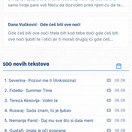
samo tvoje pare voli Neću da dozvolim pred njom ću da te...
Dana Vučković
Gde ćeš biti ove noći
Gde ćeš biti ove noći htela bih kod tebe doći gde ćeš biti
ove noći ljubiti te i otići jer ti moraš drugoj ići gde ćeš...
100 novih tekstova
1. Severina
Pozovi me ti (Anksiozna)
06.08
2. Fidellio
Summer Time
06.08
3. Tereza Kesovija
Volim te
06.08
4. Ruswaj
Sada znam, to je ljubav
06.08
5. Nemanja Panić
Daj mu sve što si dala meni
06.08
6. Gustafi
Imala je oči pospane
06.08