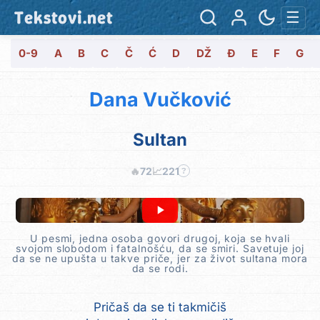
Tekstovi.net
☰
0-9
A
B
C
Č
Ć
D
DŽ
Đ
E
F
G
Dana Vučković
Sultan
🔥
72
📈
221
?
U pesmi, jedna osoba govori drugoj, koja se hvali
svojom slobodom i fatalnošću, da se smiri. Savetuje joj
da se ne upušta u takve priče, jer za život sultana mora
da se rodi.
Pričaš da se ti takmičiš