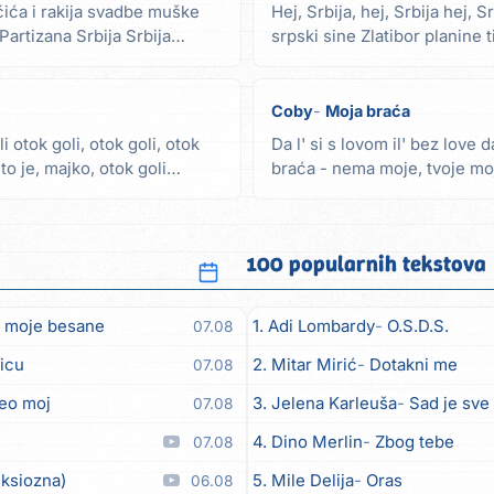
pčića i rakija svadbe muške
Hej, Srbija, hej, Srbija hej, 
Partizana Srbija Srbija
srpski sine Zlatibor planine t
Coby
Moja braća
li otok goli, otok goli, otok
Da l' si s lovom il' bez love da
to je, majko, otok goli
braća - nema moje, tvoje mo
Moja...
100 popularnih tekstova
 moje besane
1. Adi Lombardy
O.S.D.S.
07.08
icu
2. Mitar Mirić
Dotakni me
07.08
eo moj
3. Jelena Karleuša
Sad je sve
07.08
4. Dino Merlin
Zbog tebe
07.08
nksiozna)
5. Mile Delija
Oras
06.08