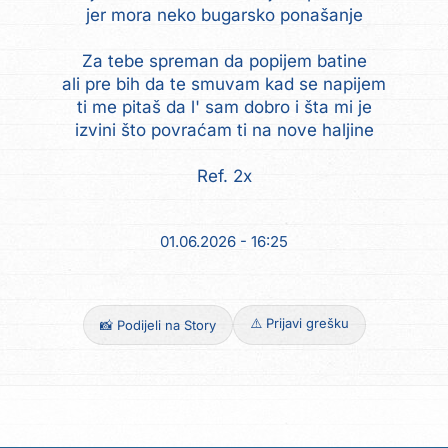
jer mora neko bugarsko ponašanje
Za tebe spreman da popijem batine
ali pre bih da te smuvam kad se napijem
ti me pitaš da l' sam dobro i šta mi je
izvini što povraćam ti na nove haljine
Ref. 2x
01.06.2026 - 16:25
⚠️ Prijavi grešku
📸 Podijeli na Story