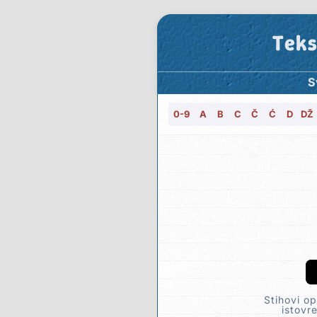
Teks
S
0-9
A
B
C
Č
Ć
D
DŽ
Stihovi op
istovr