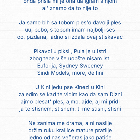
onda prišla mi je ona da igram s njom
al' znamo da to nije to
Ja samo bih sa tobom ples'o đavolji ples
uu, bebo, s tobom imam najbolji ses
oo, pizdana, ladno si izdala ovaj stiskavac
Pikavci u piksli, Pula je u Istri
zbog tebe više uopšte nisam isti
Euforija, Sydney Sweeney
Sindi Models, more, delfini
U Kini jedu pse Kinezi u Kini
zaledim se kad te vidim kao da sam Dizni
ajmo plesat' ples, ajmo, ajde, aj mi priđi
ja te stisnem, stisnem, ti me stisni, stisni
Ne zanima me drama, a ni nasilje
držim ruku kraljice mature pratilje
jedno od nas večeras jako patiće