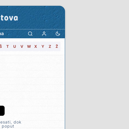
stova
ma
Š
T
U
V
W
X
Y
Z
Ž
lesati, dok
, poput