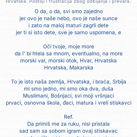
Hrvatske. Postoji i frustracija zbog odbijanja i prevara.
O da, o da, svi smo zajedno
jer ovo je naše nebo, ovo je naše sunce
i zato na maloj maturi zagrli dete
jer ti si isto dete, sve je samo uspomena, e
Oči tvoje, moje more
da l' bi htela sa mnom, eventualno, na more
morski val, morski otok, Hvar, Hrvatska
Hrvatska, Makarska
To je isto naša zemlja, Hrvatska, i braća, Srbija
mi smo jedno, mi smo oka dva, duša
Muslimani, Bošnjaci, svi moji vršnjaci
prvaci, osnovna škola, đaci, matura i vreli stiskavci
Ref.
Da primiš me za ruku, nisi pristala
sad sam sa sobom igram ovaj stiskavac