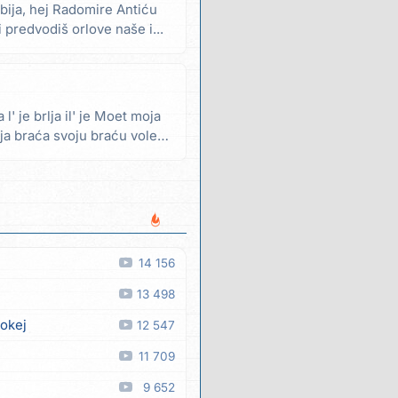
Srbija, hej Radomire Antiću
i predvodiš orlove naše i...
 l' je brlja il' je Moet moja
ja braća svoju braću vole
14 156
13 498
 okej
12 547
11 709
9 652