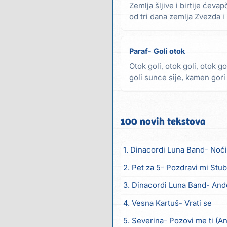
Zemlja šljive i birtije ćeva
od tri dana zemlja Zvezda i 
Zemlja žita...
Paraf
Goli otok
Otok goli, otok goli, otok go
goli sunce sije, kamen gori 
Udarci...
100 novih tekstova
1. Dinacordi Luna Band
Noći
2. Pet za 5
Pozdravi mi Stub
3. Dinacordi Luna Band
Anđ
4. Vesna Kartuš
Vrati se
5. Severina
Pozovi me ti (A