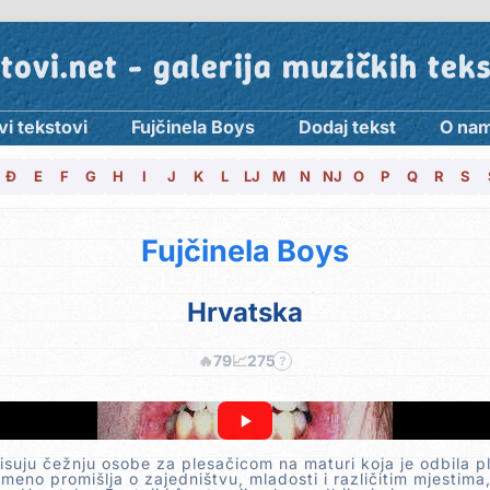
tovi.net - galerija muzičkih tek
vi tekstovi
Fujčinela Boys
Dodaj tekst
O na
Đ
E
F
G
H
I
J
K
L
LJ
M
N
NJ
O
P
Q
R
S
Fujčinela Boys
Hrvatska
🔥
79
📈
275
?
isuju čežnju osobe za plesačicom na maturi koja je odbila p
emeno promišlja o zajedništvu, mladosti i različitim mjestima