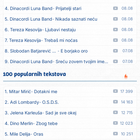
4. Dinacordi Luna Band
Prijatelji stari
08.08
5. Dinacordi Luna Band
Nikada saznati neću
08.08
6. Tereza Kesovija
Ljubavi nestaju
08.08
7. Tereza Kesovija
Trebaš mi noćas
08.08
8. Slobodan Batjarević Čobe
E borjako oro
07.08
9. Dinacordi Luna Band
Sreću zovem tvojim imenom (feat. Kristina Smetko)
07.08
10. Dinacordi Luna Band
Tamburaši (feat. Kristina Smetko)
07.08
100 popularnih tekstova
11. Dinacordi Luna Band
Tvoja šutnja (feat. Kristina Smetko)
07.08
1. Mitar Mirić
Dotakni me
17 399
12. Tamara Brusić
Neću kuhat´, neću prat´
07.08
2. Adi Lombardy
O.S.D.S.
14 163
13. Grupa TNT Rijeka
Via Roma, nikad doma
07.08
3. Jelena Karleuša
Sad je sve okej
12 715
14. Zaim Imamović
Kada moja mladost prođe
07.08
4. Dino Merlin
Zbog tebe
12 023
15. Azra Husarkić
Do zadnje kapi
07.08
5. Mile Delija
Oras
10 251
16. Dinacordi Luna Band
Noći moje besane
07.08