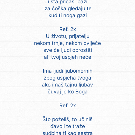
i šta pričaš, pazi
iza ćoška gledaju te
kud ti noga gazi
Ref. 2x
U životu, prijatelju
nekom trnje, nekom cvijeće
sve će ljudi oprostiti
al' tvoj uspjeh neće
Ima ljudi ljubomornih
zbog uspjeha tvoga
ako imaš tajnu ljubav
čuvaj je ko Boga
Ref. 2x
Što poželiš, to učiniš
đavoli te traže
sudbina ti kao sestra