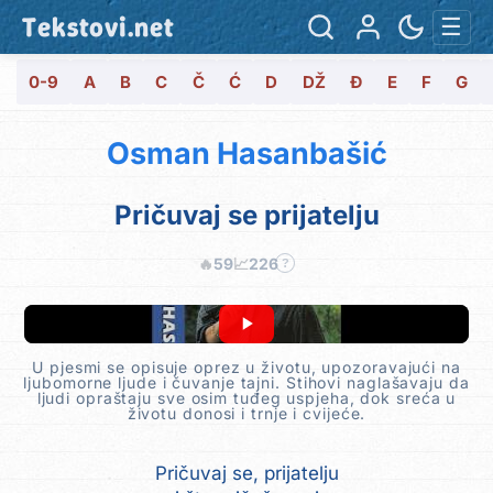
Tekstovi.net
☰
0-9
A
B
C
Č
Ć
D
DŽ
Đ
E
F
G
Osman Hasanbašić
Pričuvaj se prijatelju
🔥
59
📈
226
?
U pjesmi se opisuje oprez u životu, upozoravajući na
ljubomorne ljude i čuvanje tajni. Stihovi naglašavaju da
ljudi opraštaju sve osim tuđeg uspjeha, dok sreća u
životu donosi i trnje i cvijeće.
Pričuvaj se, prijatelju