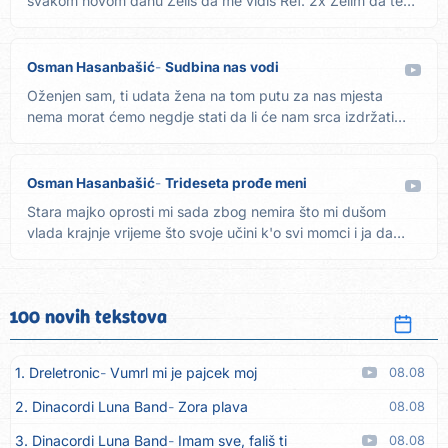
svakom novom danu Želiš da me vidiš Ref. 2x Želim da te
vidim moj...
Osman Hasanbašić
Sudbina nas vodi
Oženjen sam, ti udata žena na tom putu za nas mjesta
nema morat ćemo negdje stati da li će nam srca izdržati
Ref. 2x...
Osman Hasanbašić
Trideseta prođe meni
Stara majko oprosti mi sada zbog nemira što mi dušom
vlada krajnje vrijeme što svoje učini k'o svi momci i ja da
se...
100 novih tekstova
1. Dreletronic
Vumrl mi je pajcek moj
08.08
2. Dinacordi Luna Band
Zora plava
08.08
3. Dinacordi Luna Band
Imam sve, fališ ti
08.08