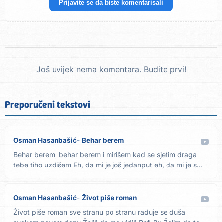
Prijavite se da biste komentarisali
Još uvijek nema komentara. Budite prvi!
Preporučeni tekstovi
Osman Hasanbašić
Behar berem
Behar berem, behar berem i mirišem kad se sjetim draga
tebe tiho uzdišem Eh, da mi je još jedanput eh, da mi je s
tobom...
Osman Hasanbašić
Život piše roman
Život piše roman sve stranu po stranu raduje se duša