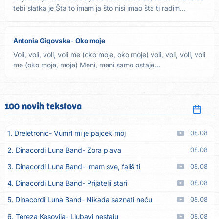
tebi slatka je Šta to imam ja što nisi imao šta ti radim...
Antonia Gigovska
Oko moje
Voli, voli, voli, voli me (oko moje, oko moje) voli, voli, voli, voli
me (oko moje, moje) Meni, meni samo ostaje...
100 novih tekstova
1. Dreletronic
Vumrl mi je pajcek moj
08.08
2. Dinacordi Luna Band
Zora plava
08.08
3. Dinacordi Luna Band
Imam sve, fališ ti
08.08
4. Dinacordi Luna Band
Prijatelji stari
08.08
5. Dinacordi Luna Band
Nikada saznati neću
08.08
6. Tereza Kesovija
Ljubavi nestaju
08.08