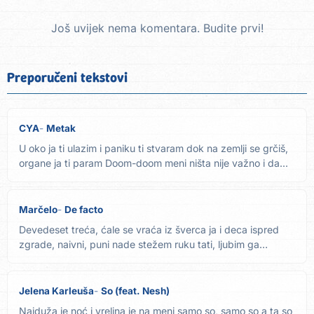
Još uvijek nema komentara. Budite prvi!
Preporučeni tekstovi
CYA
Metak
U oko ja ti ulazim i paniku ti stvaram dok na zemlji se grčiš,
organe ja ti param Doom-doom meni ništa nije važno i da...
Marčelo
De facto
Devedeset treća, ćale se vraća iz šverca ja i deca ispred
zgrade, naivni, puni nade stežem ruku tati, ljubim ga
nemam...
Jelena Karleuša
So (feat. Nesh)
Najduža je noć i vrelina je na meni samo so, samo so a ta so