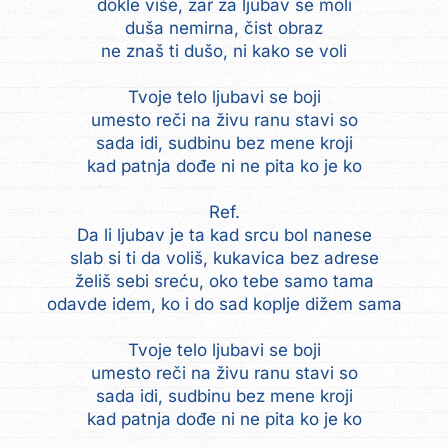
dokle više, zar za ljubav se moli
duša nemirna, čist obraz
ne znaš ti dušo, ni kako se voli
Tvoje telo ljubavi se boji
umesto reči na živu ranu stavi so
sada idi, sudbinu bez mene kroji
kad patnja dođe ni ne pita ko je ko
Ref.
Da li ljubav je ta kad srcu bol nanese
slab si ti da voliš, kukavica bez adrese
želiš sebi sreću, oko tebe samo tama
odavde idem, ko i do sad koplje dižem sama
Tvoje telo ljubavi se boji
umesto reči na živu ranu stavi so
sada idi, sudbinu bez mene kroji
kad patnja dođe ni ne pita ko je ko