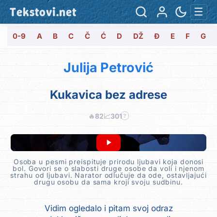
Tekstovi.net
☰
0-9
A
B
C
Č
Ć
D
DŽ
Đ
E
F
G
Julija Petrović
Kukavica bez adrese
🔥
82
📈
301
?
Osoba u pesmi preispituje prirodu ljubavi koja donosi
bol. Govori se o slabosti druge osobe da voli i njenom
strahu od ljubavi. Narator odlučuje da ode, ostavljajući
drugu osobu da sama kroji svoju sudbinu.
Vidim ogledalo i pitam svoj odraz